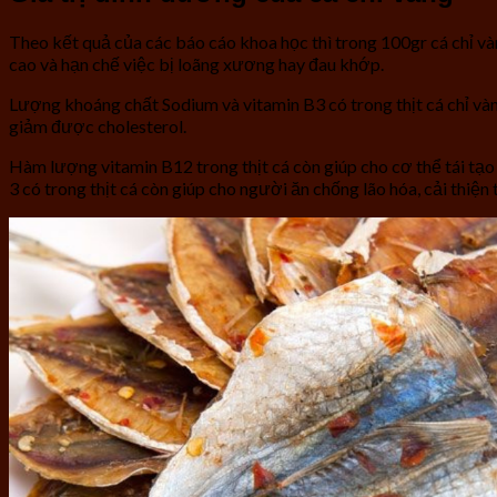
Theo kết quả của các báo cáo khoa học thì trong 100gr cá chỉ và
cao và hạn chế việc bị loãng xương hay đau khớp.
Lượng khoáng chất Sodium và vitamin B3 có trong thịt cá chỉ vàn
giảm được cholesterol.
Hàm lượng vitamin B12 trong thịt cá còn giúp cho cơ thể tái tạ
3 có trong thịt cá còn giúp cho người ăn chống lão hóa, cải thiệ