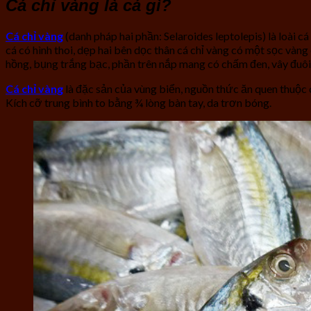
Cá chỉ vàng là cá gì?
Cá chỉ vàng
(danh pháp hai phần: Selaroides leptolepis) là loài
cá có hình thoi, dẹp hai bên dọc thân cá chỉ vàng có một sọc vàng
hồng, bụng trắng bạc, phần trên nắp mang có chấm đen, vây đuôi 
Cá chỉ vàng
là đặc sản của vùng biển, nguồn thức ăn quen thuộc 
Kích cỡ trung bình to bằng ¾ lòng bàn tay, da trơn bóng.