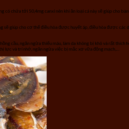
ng có chứa tới 50,4mg canxi nên khi ăn loại cá này sẽ giúp cho bạ
g sẽ giúp cho cơ thể điều hòa được huyết áp, điều hòa được các dị
o hồng cầu, ngăn ngừa thiếu máu, làm da không bị khô và rất thíc
n thị lực và trí nhớ, ngăn ngừa việc bị mắc xơ vữa động mạch,…