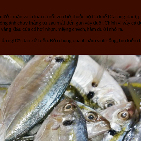
 cá nước mặn và là loài cá nổi ven bờ thuộc họ Cá khế (Carangida
 óng ánh chạy thẳng từ sau mắt đến gần vây đuôi. Chính vì vậy cá đ
vàng, đầu của cá hơi nhọn, miệng chếch, hàm dưới nhô ra.
của người dân xứ biển. Bởi chúng quanh năm sinh sống, tìm kiếm th