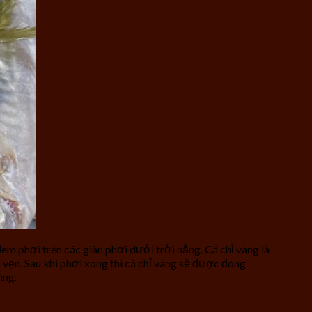
em phơi trên các giàn phơi dưới trời nắng. Cá chỉ vàng là
vẹn. Sau khi phơi xong thì cá chỉ vàng sẽ được đóng
ùng.