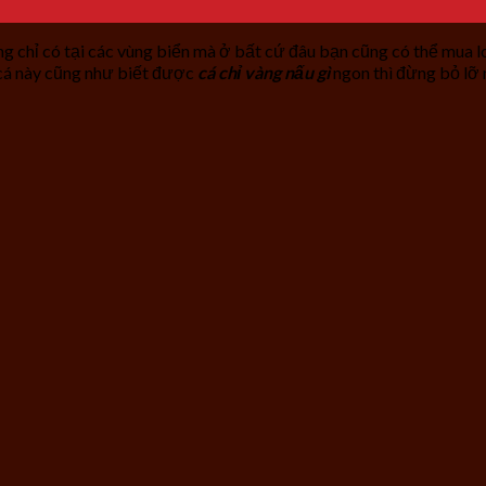
g chỉ có tại các vùng biển mà ở bất cứ đâu bạn cũng có thể mua l
i cá này cũng như biết được
cá chỉ vàng nấu gì
ngon thì đừng bỏ lỡ 