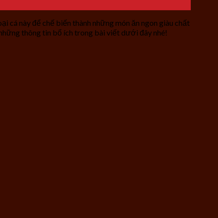
oại cá này để chế biến thành những món ăn ngon giàu chất
những thông tin bổ ích trong bài viết dưới đây nhé!