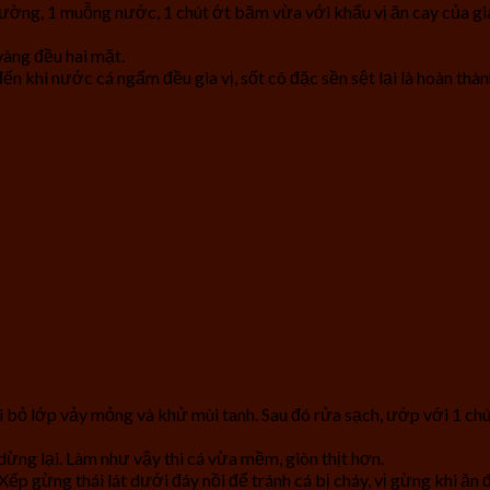
g, 1 muỗng nước, 1 chút ớt băm vừa với khẩu vị ăn cay của gia 
vàng đều hai mặt.
n khi nước cá ngấm đều gia vị, sốt cô đặc sền sệt lại là hoàn thàn
i bỏ lớp vảy mỏng và khử mùi tanh. Sau đó rửa sạch, ướp với 1 c
dừng lại. Làm như vậy thì cá vừa mềm, giòn thịt hơn.
ếp gừng thái lát dưới đáy nồi để tránh cá bị cháy, vị gừng khi ăn đề