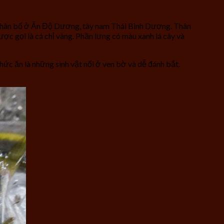
e), phân bố ở Ấn Độ Dương, tây nam Thái Bình Dương. Thân
ược gọi là cá chỉ vàng. Phần lưng có màu xanh lá cây và
ức ăn là những sinh vật nổi ở ven bờ và dễ đánh bắt.