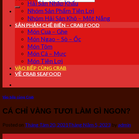
Hải Sản Nhập Khẩu
Nhóm Sản Phẩm Tiện Lợi
Nhóm Hải Sản Khô – Một Nắng
SẢN PHẨM CHẾ BIẾN – CRAB FOOD
Món Cua – Ghẹ
Món Ngao – Sò – Ốc
Món Tôm
Món Cá – Mực
Món Tiện Lợi
VÀO BẾP CÙNG CRAB
VỀ CRAB SEAFOOD
Vào bếp cùng Crab
CÁ CHỈ VÀNG TƯƠI LÀM GÌ NGON?
Posted on
Tháng Tám 20, 2021
Tháng Năm 5, 2023
by
admin
20