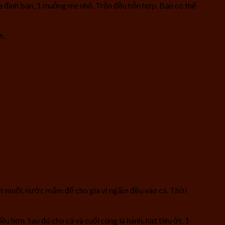
đình bạn, 1 muỗng me nhỏ. Trộn đều hỗn hợp. Bạn có thể
h.
hút muối, nước mắm để cho gia vị ngấm đều vào cá. Thời
u hơn. Sau đó cho cá và cuối cùng là hành, hạt tiêu ớt, 1