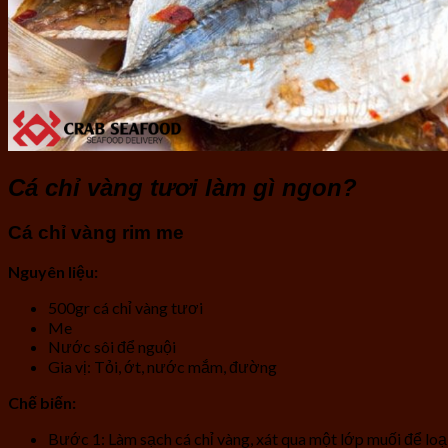
Cá chỉ vàng tươi làm gì ngon?
Cá chỉ vàng rim me
Nguyên liệu:
500gr cá chỉ vàng tươi
Me
Nước sôi để nguội
Gia vị: Tỏi, ớt, nước mắm, đường
Chế biến:
Bước 1: Làm sạch cá chỉ vàng, xát qua một lớp muối để lo