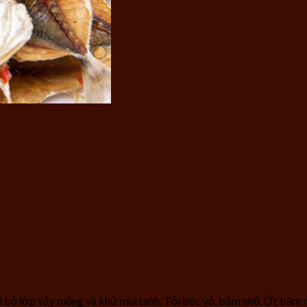
ại bỏ lớp vảy mỏng và khử mùi tanh. Tỏi bóc vỏ, băm nhỏ. Ớt băm 