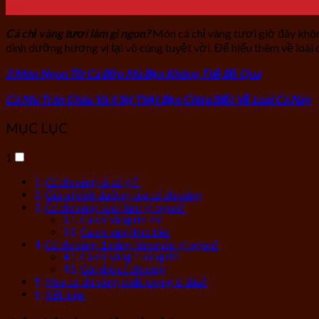
Th8
Cá chỉ vàng tươi làm gì ngon?
Món cá chỉ vàng tươi giờ đây khôn
dinh dưỡng hương vị lại vô cùng tuyệt vời. Để hiểu thêm về loà
3 Món Ngon Từ Cá Bớp Mà Bạn Không Thể Bỏ Qua
Cá Mú Trân Châu Và 4 Sự Thật Bạn Chưa Biết Về Loài Cá Này
MỤC LỤC
1
Cá chỉ vàng là cá gì?
Giá trị dinh dưỡng của cá chỉ vàng
Cá chỉ vàng tươi làm gì ngon?
Cá chỉ vàng rim me
Cá chỉ vàng kho tiêu
Cá chỉ vàng 1 nắng làm món gì ngon?
Cá chỉ vàng 1 nắng rim
Gỏi khô cá chỉ vàng
Mua cá chỉ vàng chất lượng ở đâu?
Kết luận