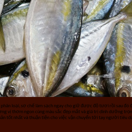
phân loại, sơ chế làm sạch ngay cho giữ được độ tươi rồi sau đó đ
ng vị thơm ngon cùng màu sắc đẹp mắt và giá trị dinh dưỡng trọn 
n tốt nhất và thuận tiện cho việc vận chuyển tới tay người tiêu d