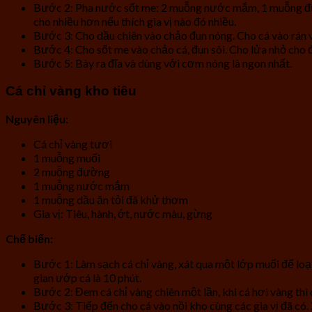
Bước 2: Pha nước sốt me: 2 muỗng nước mắm, 1 muỗng đườn
cho nhiều hơn nếu thích gia vị nào đó nhiều.
Bước 3: Cho dầu chiên vào chảo đun nóng. Cho cá vào rán 
Bước 4: Cho sốt me vào chảo cá, đun sôi. Cho lửa nhỏ cho đế
Bước 5: Bày ra đĩa và dùng với cơm nóng là ngon nhất.
Cá chỉ vàng kho tiêu
Nguyên liệu:
Cá chỉ vàng tươi
1 muỗng muối
2 muỗng đường
1 muỗng nước mắm
1 muỗng dầu ăn tỏi đã khử thơm
Gia vị: Tiêu, hành, ớt, nước màu, gừng
Chế biến:
Bước 1: Làm sạch cá chỉ vàng, xát qua một lớp muối để loạ
gian ướp cá là 10 phút.
Bước 2: Đem cá chỉ vàng chiên một lần, khi cá hơi vàng thì 
Bước 3: Tiếp đến cho cá vào nồi kho cùng các gia vị đã có. X