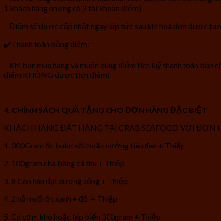
1 khách hàng nhưng có 2 tài khoản điểm)
– Điểm sẽ được cập nhật ngay lập tức sau khi hoá đơn được tạo
✔️Thanh toán bằng điểm:
– Khi bạn mua hàng và muốn dùng điểm tích luỹ thanh toán bạn c
điểm KHÔNG được tích điểm)
4. CHÍNH SÁCH QUÀ TẶNG CHO ĐƠN HÀNG ĐẶC BIỆT
KHÁCH HÀNG ĐẶT HÀNG TẠI CRAB SEAFOOD VỚI ĐƠN HÀNG C
1. 300Gram ốc bulot sốt hoặc nướng tiêu đen + Thiệp
2. 100gram chà bông cá thu + Thiệp
3. 8 Con hàu đại dương sống + Thiệp
4. 2 hủ muối ớt xanh + đỏ + Thiệp
5. Cá cơm khô hoặc tép biển 300gram + Thiệp