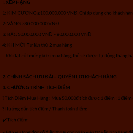
I. XẾP HẠNG
1: KIM CƯƠNG ≥100.000.000 VNĐ. Chỉ áp dụng cho khách hàng c
2: VÀNG ≥80.000.000 VNĐ
3: BẠC 50.000.000 VNĐ – 80.000.000 VNĐ
4: KH MỚI Từ lần thứ 2 mua hàng
– Khi đạt cột mốc giá trị mua hàng, thẻ sẽ được tự động thăng h
2. CHÍNH SÁCH ƯU ĐÃI – QUYỀN LỢI KHÁCH HÀNG
3. CHƯƠNG TRÌNH TÍCH ĐIỂM
?Tích Điểm Mua Hàng : Mua 50,000đ tích được 1 điểm ; 1 điểm
?Hướng dẫn tích điểm / Thanh toán điểm:
✔️Tích điểm:
– Bạn vui lòng đọc số điện thoại cho nhân viên tư vấn bán hàng đ