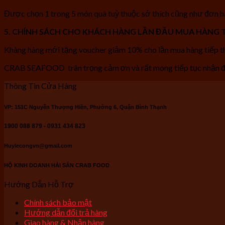
Được chọn 1 trong 5 món quà tuỳ thuộc sở thích cũng như đơn hà
5. CHÍNH SÁCH CHO KHÁCH HÀNG LẦN ĐẦU MUA HÀNG T
Khàng hàng mới tặng voucher giảm 10% cho lần mua hàng tiếp th
CRAB SEAFOOD trân trọng cảm ơn và rất mong tiếp tục nhận đ
Thông Tin Cửa Hàng
VP: 151C Nguyễn Thượng Hiền, Phường 6, Quận Bình Thạnh
1900 088 879 - 0931 434 823
Huylecongvn@gmail.com
HỘ KINH DOANH HẢI SẢN CRAB FOOD
Hướng Dẫn Hỗ Trợ
Chính sách bảo mật
Hướng dẫn đổi trả hàng
Giao hàng & Nhận hàng