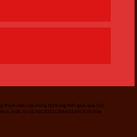
hành viên của chúng tôi trong thời gian qua. Với
hiết thực nhất, từ 01/10/2022,CRAB SEAFOOD trân