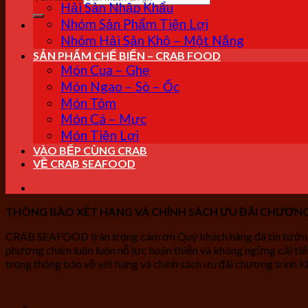
Hải Sản Nhập Khẩu
Nhóm Sản Phẩm Tiện Lợi
Nhóm Hải Sản Khô – Một Nắng
SẢN PHẨM CHẾ BIẾN – CRAB FOOD
Món Cua – Ghẹ
Món Ngao – Sò – Ốc
Món Tôm
Món Cá – Mực
Món Tiện Lợi
VÀO BẾP CÙNG CRAB
VỀ CRAB SEAFOOD
THÔNG BÁO XÉT HẠNG VÀ CHÍNH SÁCH ƯU ĐÃI CHƯƠNG
CRAB SEAFOOD trân trọng cám ơn Quý khách hàng đã tin tưởng sử
phương châm luôn luôn nỗ lực hoàn thiện và không ngừng cải ti
trọng thông báo về xét hạng và chính sách ưu đãi chương trình 