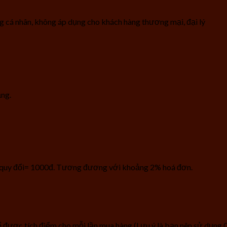
á nhân, không áp dụng cho khách hàng thương mại, đại lý
ạng.
 quy đổi= 1000đ. Tương đương với khoảng 2% hoá đơn.
ể được tích điểm cho mỗi lần mua hàng (Lưu ý là bạn nên sử dụng 0