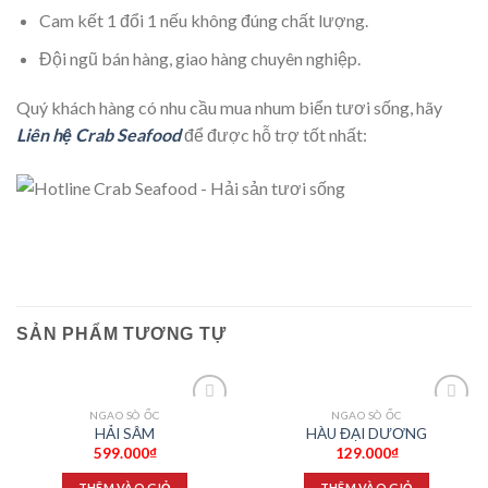
Cam kết 1 đổi 1 nếu không đúng chất lượng.
Đội ngũ bán hàng, giao hàng chuyên nghiệp.
Quý khách hàng có nhu cầu mua nhum biển tươi sống, hãy
Liên hệ Crab Seafood
để được hỗ trợ tốt nhất:
SẢN PHẨM TƯƠNG TỰ
NGAO SÒ ỐC
NGAO SÒ ỐC
Add to
Add to
HẢI SÂM
HÀU ĐẠI DƯƠNG
wishlist
wishlist
599.000
₫
129.000
₫
THÊM VÀO GIỎ
THÊM VÀO GIỎ