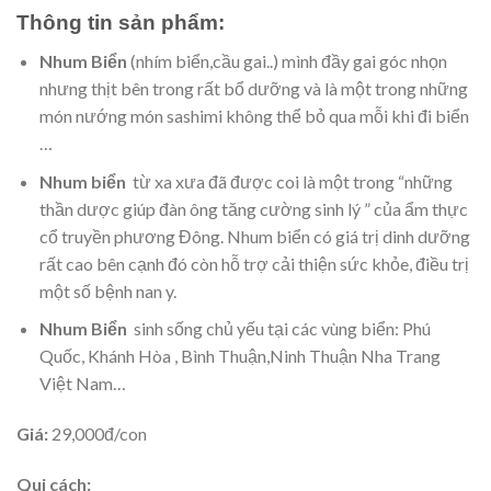
Thông tin sản phẩm:
Nhum Biển
(nhím biển,cầu gai..) mình đầy gai góc nhọn
nhưng thịt bên trong rất bổ dưỡng và là một trong những
món nướng món sashimi không thể bỏ qua mỗi khi đi biển
…
Nhum biển
từ xa xưa đã được coi là một trong “những
thần dược giúp đàn ông tăng cường sinh lý ” của ẩm thực
cổ truyền phương Đông. Nhum biển có giá trị dinh dưỡng
rất cao bên cạnh đó còn hỗ trợ cải thiện sức khỏe, điều trị
một số bệnh nan y.
Nhum Biển
sinh sống chủ yếu tại các vùng biển: Phú
Quốc, Khánh Hòa , Bình Thuận,Ninh Thuận Nha Trang
Việt Nam…
Giá:
29,000đ/con
Qui cách: