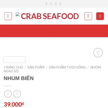
Skip
to
content
Add to
wishlist
TRANG CHỦ
/
SẢN PHẨM
/
SẢN PHẨM TƯƠI SỐNG
/
NHÓM
NGAO SÒ
NHUM BIỂN
39.000
₫