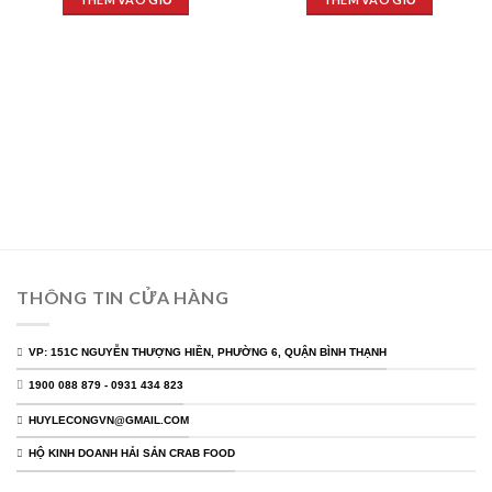
THÔNG TIN CỬA HÀNG
VP: 151C NGUYỄN THƯỢNG HIỀN, PHƯỜNG 6, QUẬN BÌNH THẠNH
1900 088 879 - 0931 434 823
HUYLECONGVN@GMAIL.COM
HỘ KINH DOANH HẢI SẢN CRAB FOOD