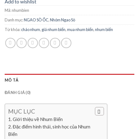
Add to wishlist
Mã:
nhumbien
Danh mục:
NGAO SÒ ỐC
,
Nhóm Ngao Sò
Từ khóa:
cháo nhum
,
giá nhum biển
,
mua nhum biển
,
nhum biển
MÔ TẢ
ĐÁNH GIÁ (0)
MỤC LỤC
Giới thiệu về Nhum Biển
Đặc điểm hình thái, sinh học của Nhum
Biển