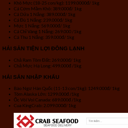
Khô Mực (18-25 con/kg): 1199.0000đ/ 1kg
Cá Cơm Mầm Khô: 389.000đ/ 1kg
Cá Dứa 1 Nắng: 389.000đ/ 1kg
Cá Đù 1 Nắng: 239.000đ/ 1kg
Mực 1 Nắng: 569.000đ/ 1kg
Cá Chỉ Vàng 1 Nắng: 269.000 /1kg
Cá Thu 1 Nắng: 359.000đ/ 1kg
HẢI SẢN TIỆN LỢI ĐÔNG LẠNH
Chả Ram Tôm Đất: 269.000đ/ 1kg
Chả Mực Hạ Long: 499.000đ /1kg
HẢI SẢN NHẬP KHẨU
Bào Ngư Hàn Quốc (11-13 con/1kg): 1249.000đ/ 1kg
Tôm Alaska Lớn: 1299.000đ /1kg
Ốc Vòi Voi Canada: 689.000đ /1kg
Cua KingCrab: 2.099.000đ/ 1kg