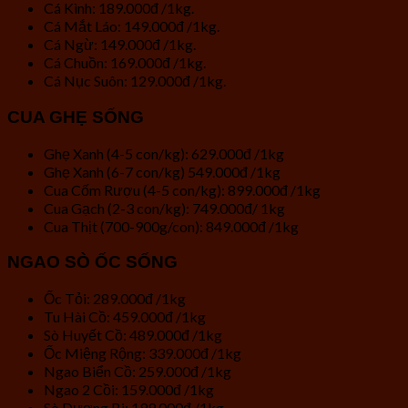
Cá Kình: 189.000đ /1kg.
Cá Mắt Láo: 149.000đ /1kg.
Cá Ngừ: 149.000đ /1kg.
Cá Chuồn: 169.000đ /1kg.
Cá Nục Suôn: 129.000đ /1kg.
CUA GHẸ SỐNG
Ghẹ Xanh (4-5 con/kg): 629.000đ /1kg
Ghẹ Xanh (6-7 con/kg) 549.000đ /1kg
Cua Cốm Rượu (4-5 con/kg): 899.000đ /1kg
Cua Gạch (2-3 con/kg): 749.000đ/ 1kg
Cua Thịt (700-900g/con): 849.000đ /1kg
NGAO SÒ ỐC SỐNG
Ốc Tỏi: 289.000đ /1kg
Tu Hài Cồ: 459.000đ /1kg
Sò Huyết Cồ: 489.000đ /1kg
Ốc Miệng Rộng: 339.000đ /1kg
Ngao Biển Cồ: 259.000đ /1kg
Ngao 2 Cồi: 159.000đ /1kg
Sò Dương Bi: 199.000đ /1kg