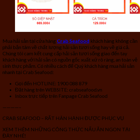
Mua hải sản tại cửa hàng
Crab Seafood
khách hàng không cần
phải bận tâm về chất lượng hải sản tươi sống hay về giá cả.
Chúng tôi cam kết cung cấp hải sản tươi sống giao đến tay
khách hàng với hải sản có nguồn gốc xuất xứ rõ ràng, an toàn vệ
sinh thực phẩm. Có nhiều cách để Quý khách hàng mua hải sản
nhanh tại Crab Seafood:
Gọi đến HOTLINE: 1900 088 879
Đặt hàng trên WEBSITE: crabseafood.vn
Inbox trực tiếp trên Fanpage Crab Seafood
————–
CRAB SEAFOOD – RẤT HÂN HẠNH ĐƯỢC PHỤC VỤ
XEM THÊM NHỮNG CÔNG THỨC NẤU ĂN NGON TẠI
ĐÂY NHÉ!