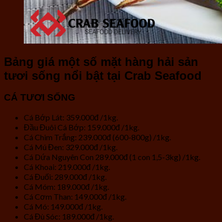
Bảng giá một số mặt hàng hải sản
tươi sống nổi bật tại Crab Seafood
CÁ TƯƠI SỐNG
Cá Bớp Lát: 359.000đ /1kg.
Đầu Đuôi Cá Bớp: 159.000đ /1kg.
Cá Chim Trắng: 239.000đ (600-800g) /1kg.
Cá Mú Đen: 329.000đ /1kg.
Cá Dứa Nguyên Con 289.000đ (1 con 1,5-3kg) /1kg.
Cá Khoai: 219.000đ /1kg.
Cá Đuối: 289.000đ /1kg.
Cá Móm: 189.000đ /1kg.
Cá Cơm Than: 149.000đ /1kg.
Cá Mó: 149.000đ /1kg.
Cá Đù Sóc: 189.000đ /1kg.