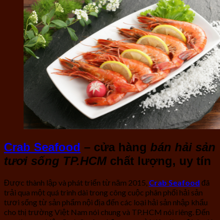
Crab Seafood
–
cửa hàng
bán hải sản
tươi sống TP.HCM
chất lượng, uy tín
Được thành lập và phát triển từ năm 2015,
Crab Seafood
đã
trải qua một quá trình dài trong công cuộc phân phối hải sản
tươi sống từ sản phẩm nội địa đến các loại hải sản nhập khẩu
cho thị trường Việt Nam nói chung và TP.HCM nói riêng. Đến