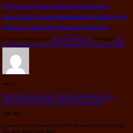
3 Món Ngon Từ Cá Bớp Mà Bạn Không Thể Bỏ Qua
2 Món Cá Cơm Trắng Rim Ngon Nhứt Nách Cho Bạn Trổ Tài
Tôm mũ ni có ngon không? Món ngon với tôm mũ ni
This entry was posted in
Vào bếp cùng Crab
and tagged
bán
hải sản tươi sống
,
hả sản tươi sống tphcm
,
hải sản tươi sống
.
admin
Tôm tích làm món gì ngon? Cách chế biến tôm tích ngon
Tôm hùm bông và tôm hùm xanh loại nào ngon hơn?
Trả lời
Email của bạn sẽ không được hiển thị công khai.
Các trường
bắt buộc được đánh dấu
*