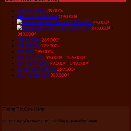
NHUM BIỂN
39.000
₫
HÀU ĐẠI DƯƠNG
109.000
₫
NHUM CHẾ BIẾN
49.000
₫
SOUP CÀNG CUA
249.000
₫
–
349.000
₫
CÁ KHOAI
269.000
₫
CÁ TRÍCH
129.000
₫
CÁ MÓ
199.000
₫
CÁ THU LÁT
99.000
₫
–
459.000
₫
CÁ DỨA BIỂN
99.000
₫
–
549.000
₫
CÁ CHIM TRẮNG
269.000
₫
SÒ HUYẾT CỒ
369.000
₫
Thông Tin Cửa Hàng
VP: 151C Nguyễn Thượng Hiền, Phường 6, Quận Bình Thạnh