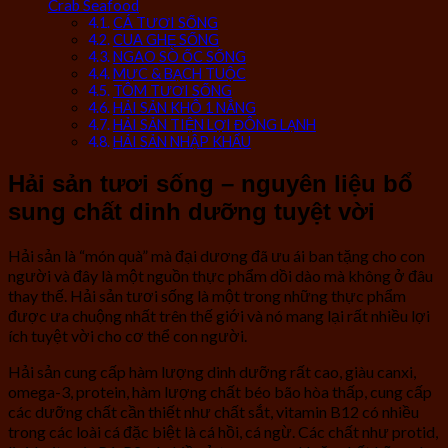
Crab Seafood
CÁ TƯƠI SỐNG
CUA GHẸ SỐNG
NGAO SÒ ỐC SỐNG
MỰC & BẠCH TUỘC
TÔM TƯƠI SỐNG
HẢI SẢN KHÔ 1 NẮNG
HẢI SẢN TIỆN LỢI ĐÔNG LẠNH
HẢI SẢN NHẬP KHẨU
Hải sản tươi sống – nguyên liệu bổ
sung chất dinh dưỡng tuyệt vời
Hải sản là “món quà” mà đại dương đã ưu ái ban tặng cho con
người và đây là một nguồn thực phẩm dồi dào mà không ở đâu
thay thế. Hải sản tươi sống là một trong những thực phẩm
được ưa chuộng nhất trên thế giới và nó mang lại rất nhiều lợi
ích tuyệt vời cho cơ thể con người.
Hải sản cung cấp hàm lượng dinh dưỡng rất cao, giàu canxi,
omega-3, protein, hàm lượng chất béo bão hòa thấp, cung cấp
các dưỡng chất cần thiết như chất sắt, vitamin B12 có nhiều
trong các loài cá đặc biệt là cá hồi, cá ngừ. Các chất như protid,