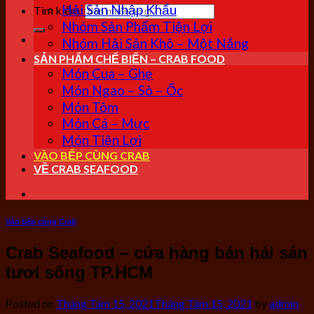
Hải Sản Nhập Khẩu
Tìm kiếm:
Nhóm Sản Phẩm Tiện Lợi
Nhóm Hải Sản Khô – Một Nắng
SẢN PHẨM CHẾ BIẾN – CRAB FOOD
Món Cua – Ghẹ
Món Ngao – Sò – Ốc
Món Tôm
Món Cá – Mực
Món Tiện Lợi
VÀO BẾP CÙNG CRAB
VỀ CRAB SEAFOOD
Vào bếp cùng Crab
Crab Seafood – cửa hàng bán hải sản
tươi sống TP.HCM
Posted on
Tháng Tám 15, 2021
Tháng Tám 15, 2021
by
admin