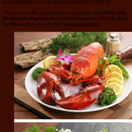
phát triển khắp các quận, huyện trên địa bàn TP.HCM.
Vậy với sự ra đời của hàng trăm, hàng nghìn các địa điểm
bán
hải sản tươi sống
khác nhau, khách hàng nên lựa chọn địa điểm
nào để mua được hải sản tươi sống chất lượng?