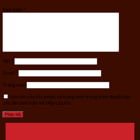
Bình luận
*
Tên
*
Email
*
Trang web
Lưu tên của tôi, email, và trang web trong trình duyệt này
cho lần bình luận kế tiếp của tôi.