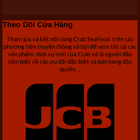
Theo Dõi Cửa Hàng
Tham gia và kết nối cùng Crab Seafood trên các
phương tiện truyền thông xã hội để xem tất cả các
sản phẩm, dịch vụ mới của Crab và là người đầu
tiên biết về các ưu đãi đặc biệt và bán hàng độc
quyền ...