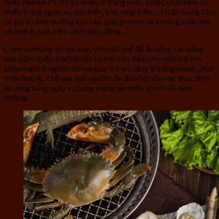
lipid, vitamin P1, P2 có nhiều ở trong mực. Hoặc chất kẽm có
nhiều trong ngao, sò, sao biển, trai, rong biển,… Hoặc trong tôm
có giá trị dinh dưỡng khá cao, giàu protein và khoáng chất như
vitamin E, kali, kẽm, phốt pho, đồng,…
Chính vì những lợi ích trên, với một chế độ ăn uống cân bằng
bao gồm nhiều loại hải sản có thể bảo đảm cho một trái tim
khỏe mạnh ở người lớn và giúp trẻ em tăng trưởng nhanh, phát
triển hợp lý. Thế nên mọi người cần đưa hải sản vào thực đơn
ăn uống hàng ngày vì chúng mang lại nhiều lợi ích về dinh
dưỡng.