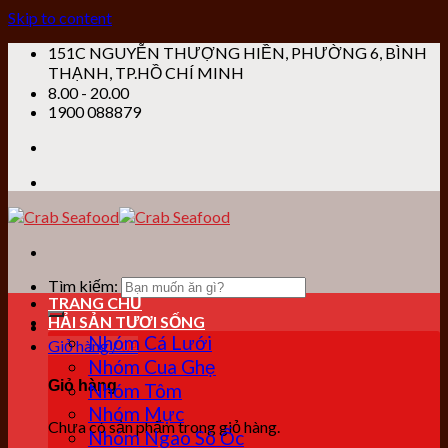
Skip to content
151C NGUYỄN THƯỢNG HIỀN, PHƯỜNG 6, BÌNH
THẠNH, TP.HỒ CHÍ MINH
8.00 - 20.00
1900 088879
Tìm kiếm:
TRANG CHỦ
HẢI SẢN TƯƠI SỐNG
Nhóm Cá Lưới
Giỏ hàng /
0
₫
Nhóm Cua Ghẹ
Giỏ hàng
Nhóm Tôm
Nhóm Mực
Chưa có sản phẩm trong giỏ hàng.
Nhóm Ngao Sò Ốc