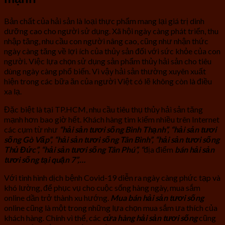
Bản chất của hải sản là loại thực phẩm mang lại giá trị dinh
dưỡng cao cho người sử dụng. Xã hội ngày càng phát triển, thu
nhập tăng, nhu cầu con người nâng cao, cũng như nhận thức
ngày càng tăng về lợi ích của thủy sản đối với sức khỏe của con
người. Việc lựa chọn sử dụng sản phẩm thủy hải sản cho tiêu
dùng ngày càng phổ biến. Vì vậy hải sản thường xuyên xuất
hiện trong các bữa ăn của người Việt có lẽ không còn là điều
xa lạ.
Đặc biệt là tại TP.HCM, nhu cầu tiêu thụ thủy hải sản tăng
mạnh hơn bao giờ hết. Khách hàng tìm kiếm nhiều trên Internet
các cụm từ như
“hải sản tươi sống Bình Thạnh”, “hải sản tươi
sống Gò Vấp”, “hải sản tươi sống Tân Bình”, “hải sản tươi sống
Thủ Đức”, “hải sản tươi sống Tân Phú”, “
địa điểm
bán hải sản
tươi sống tại quận 7”,…
Với tình hình dịch bệnh Covid-19 diễn ra ngày càng phức tạp và
khó lường, để phục vụ cho cuộc sống hàng ngày, mua sắm
online dần trở thành xu hướng.
Mua bán hải sản tươi sống
online cũng là một trong những lựa chọn mua sắm ưa thích của
khách hàng. Chính vì thế, các
cửa hàng hải sản tươi sống
cũng