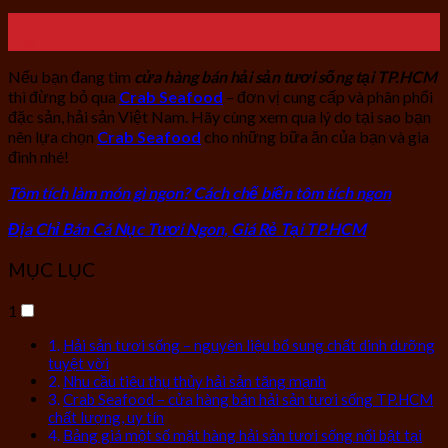
15
Th8
Nếu bạn đang tìm
cửa hàng bán hải sản tươi sống tại TP.HCM
thì đừng bỏ qua
Crab Seafood
– đơn vị cung cấp và phân phối
đặc sản, hải sản Việt Nam. Hãy cùng xem qua lý do tại sao bạn
nên lựa chọn
Crab Seafood
cho những bữa ăn của bạn và gia
đình nhé!
Tôm tích làm món gì ngon? Cách chế biến tôm tích ngon
Địa Chỉ Bán Cá Nục Tươi Ngon, Giá Rẻ Tại TP.HCM
MỤC LỤC
1
Hải sản tươi sống – nguyên liệu bổ sung chất dinh dưỡng
tuyệt vời
Nhu cầu tiêu thụ thủy hải sản tăng mạnh
Crab Seafood – cửa hàng bán hải sản tươi sống TP.HCM
chất lượng, uy tín
Bảng giá một số mặt hàng hải sản tươi sống nổi bật tại