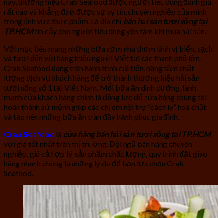
nay, thương hiệu Crab Seafood được người tiêu dùng đánh giá
rất cao và khẳng định được sự uy tín, chuyên nghiệp của mình
trong lĩnh vực thực phẩm. Là địa chỉ
bán hải sản tươi sống tại
TP.HCM
tin cậy cho người tiêu dùng yên tâm khi mua hải sản.
Với mục tiêu mang những bữa cơm nhà thơm lành vị biển, sạch
và tươi đến với hàng triệu người Việt tại các thành phố lớn.
Crab Seafood đang trên hành trình cải tiến, nâng tầm chất
lượng dịch vụ khách hàng để trở thành thương hiệu hải sản
tươi sống số 1 tại Việt Nam. Mỗi bữa ăn dinh dưỡng, lành
mạnh của khách hàng chính là động lực để cửa hàng chúng tôi
hoàn thành sứ mệnh giúp các chị em nội trợ “cách ly” hoá chất
và tạo nên những bữa ăn tràn đầy hạnh phúc gia đình.
Crab Seafood
là
cửa hàng bán hải sản tươi sống tại TP.HCM
với giá tốt nhất trên thị trường. Đội ngũ bán hàng chuyên
nghiệp, giá cả hợp lý, sản phẩm chất lượng, quy trình đặt giao
hàng nhanh chóng là những lý do để bạn lựa chọn Crab
Seafood.