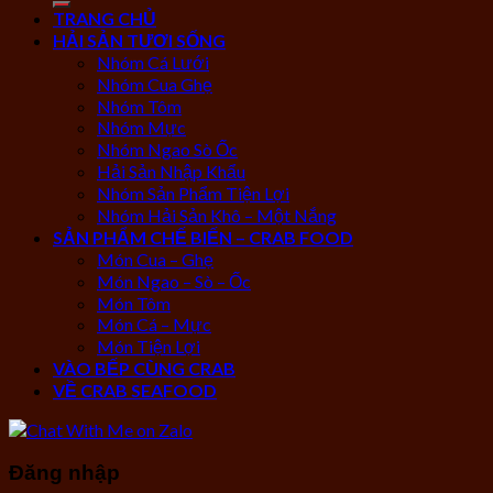
TRANG CHỦ
HẢI SẢN TƯƠI SỐNG
Nhóm Cá Lưới
Nhóm Cua Ghẹ
Nhóm Tôm
Nhóm Mực
Nhóm Ngao Sò Ốc
Hải Sản Nhập Khẩu
Nhóm Sản Phẩm Tiện Lợi
Nhóm Hải Sản Khô – Một Nắng
SẢN PHẨM CHẾ BIẾN – CRAB FOOD
Món Cua – Ghẹ
Món Ngao – Sò – Ốc
Món Tôm
Món Cá – Mực
Món Tiện Lợi
VÀO BẾP CÙNG CRAB
VỀ CRAB SEAFOOD
Đăng nhập