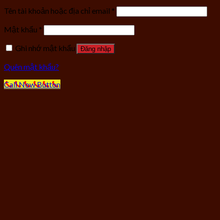
Tên tài khoản hoặc địa chỉ email
*
Mật khẩu
*
Ghi nhớ mật khẩu
Đăng nhập
Quên mật khẩu?
Call Now Button