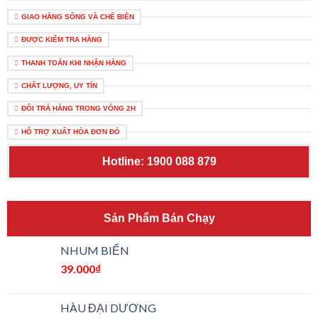
GIAO HÀNG SỐNG VÀ CHẾ BIẾN
ĐƯỢC KIỂM TRA HÀNG
THANH TOÁN KHI NHẬN HÀNG
CHẤT LƯỢNG, UY TÍN
ĐỔI TRẢ HÀNG TRONG VÒNG 2H
HỖ TRỢ XUẤT HÓA ĐƠN ĐỎ
Hotline: 1900 088 879
Sản Phẩm Bán Chạy
NHUM BIỂN
39.000
₫
HÀU ĐẠI DƯƠNG