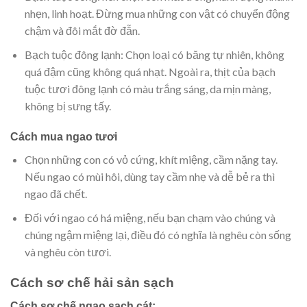
nhẹn, linh hoạt. Đừng mua những con vật có chuyển động
chậm và đôi mắt đờ đẫn.
Bạch tuộc đông lạnh: Chọn loại có băng tự nhiên, không
quá đậm cũng không quá nhạt. Ngoài ra, thịt của bạch
tuộc tươi đông lạnh có màu trắng sáng, da mịn màng,
không bị sưng tấy.
Cách mua ngao tươi
Chọn những con có vỏ cứng, khít miệng, cầm nặng tay.
Nếu ngao có mùi hôi, dùng tay cầm nhẹ và dễ bẻ ra thì
ngao đã chết.
Đối với ngao có há miệng, nếu bạn chạm vào chúng và
chúng ngậm miệng lại, điều đó có nghĩa là nghêu còn sống
và nghêu còn tươi.
Cách sơ chế hải sản sạch
Cách sơ chế ngao sạch cát: