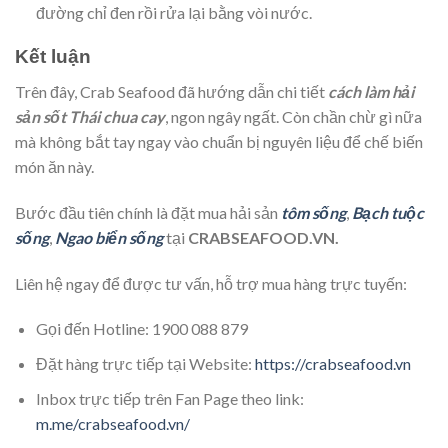
đường chỉ đen rồi rửa lại bằng vòi nước.
Kết luận
Trên đây, Crab Seafood đã hướng dẫn chi tiết
cách làm hải
sản sốt Thái chua cay
, ngon ngây ngất. Còn chần chừ gì nữa
mà không bắt tay ngay vào chuẩn bị nguyên liệu để chế biến
món ăn này.
Bước đầu tiên chính là đặt mua hải sản
tôm sống
,
Bạch tuộc
sống
,
Ngao biển sống
tại
CRABSEAFOOD.VN.
Liên hệ ngay để được tư vấn, hỗ trợ mua hàng trực tuyến:
Gọi đến Hotline: 1900 088 879
Đặt hàng trực tiếp tại Website:
https://crabseafood.vn
Inbox trực tiếp trên Fan Page theo link:
m.me/crabseafood.vn/