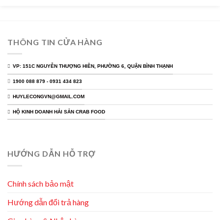
THÔNG TIN CỬA HÀNG
VP: 151C NGUYỄN THƯỢNG HIỀN, PHƯỜNG 6, QUẬN BÌNH THẠNH
1900 088 879 - 0931 434 823
HUYLECONGVN@GMAIL.COM
HỘ KINH DOANH HẢI SẢN CRAB FOOD
HƯỚNG DẪN HỖ TRỢ
Chính sách bảo mật
Hướng dẫn đổi trả hàng