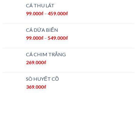
CÁ THU LÁT
99.000
₫
–
459.000
₫
CÁ DỨA BIỂN
99.000
₫
–
549.000
₫
CÁ CHIM TRẮNG
269.000
₫
SÒ HUYẾT CỒ
369.000
₫