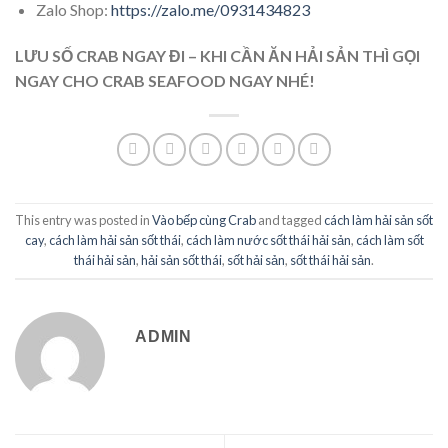
Zalo Shop:
https://zalo.me/0931434823
LƯU SỐ CRAB NGAY ĐI – KHI CẦN ĂN HẢI SẢN THÌ GỌI
NGAY CHO CRAB SEAFOOD NGAY NHÉ!
This entry was posted in
Vào bếp cùng Crab
and tagged
cách làm hải sản sốt
cay
,
cách làm hải sản sốt thái
,
cách làm nước sốt thái hải sản
,
cách làm sốt
thái hải sản
,
hải sản sốt thái
,
sốt hải sản
,
sốt thái hải sản
.
ADMIN