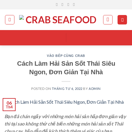
Skip
to
content
VÀO BẾP CÙNG CRAB
Cách Làm Hải Sản Sốt Thái Siêu
Ngon, Đơn Giản Tại Nhà
POSTED ON
THÁNG TƯ 6, 2022
BY
ADMIN
06
Th4
Bạn đã chán ngấy với những món hải sản hấp đơn giản vậy
thì tại sao không thử chế biến những món hải sản sốt Thái
chua cay, hấp dẫn để kích thích thêm vị giác của bạn.