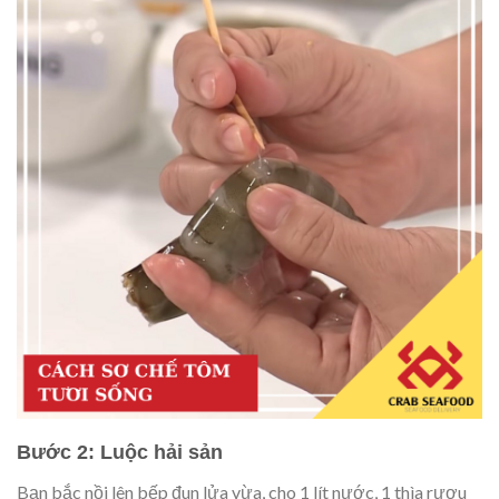
Bước 2: Luộc hải sản
Bạn bắc nồi lên bếp đun lửa vừa, cho 1 lít nước, 1 thìa rượu