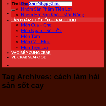
Hải Sản Nhập Khẩu
Tìm kiếm:
Nhóm Sản Phẩm Tiện Lợi
Nhóm Hải Sản Khô – Một Nắng
SẢN PHẨM CHẾ BIẾN – CRAB FOOD
Món Cua – Ghẹ
Món Ngao – Sò – Ốc
Món Tôm
Món Cá – Mực
Món Tiện Lợi
VÀO BẾP CÙNG CRAB
VỀ CRAB SEAFOOD
Tag Archives:
cách làm hải
sản sốt cay