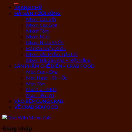
TRANG CHỦ
HẢI SẢN TƯƠI SỐNG
Nhóm Cá Lưới
Nhóm Cua Ghẹ
Nhóm Tôm
Nhóm Mực
Nhóm Ngao Sò Ốc
Hải Sản Nhập Khẩu
Nhóm Sản Phẩm Tiện Lợi
Nhóm Hải Sản Khô – Một Nắng
SẢN PHẨM CHẾ BIẾN – CRAB FOOD
Món Cua – Ghẹ
Món Ngao – Sò – Ốc
Món Tôm
Món Cá – Mực
Món Tiện Lợi
VÀO BẾP CÙNG CRAB
VỀ CRAB SEAFOOD
Đăng nhập