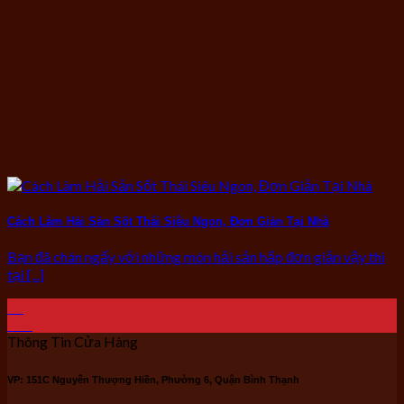
Cách Làm Hải Sản Sốt Thái Siêu Ngon, Đơn Giản Tại Nhà
Bạn đã chán ngấy với những món hải sản hấp đơn giản vậy thì
tại [...]
06
Th4
Thông Tin Cửa Hàng
VP: 151C Nguyễn Thượng Hiền, Phường 6, Quận Bình Thạnh