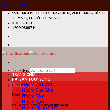
Skip to content
151C NGUYỄN THƯỢNG HIỀN, PHƯỜNG 6, BÌNH
THẠNH, TP.HỒ CHÍ MINH
8.00 - 20.00
1900 088879
Tìm kiếm:
TRANG CHỦ
HẢI SẢN TƯƠI SỐNG
Nhóm Cá Lưới
Giỏ hàng /
0
₫
Nhóm Cua Ghẹ
Giỏ hàng
Nhóm Tôm
Nhóm Mực
Chưa có sản phẩm trong giỏ hàng.
Nhóm Ngao Sò Ốc