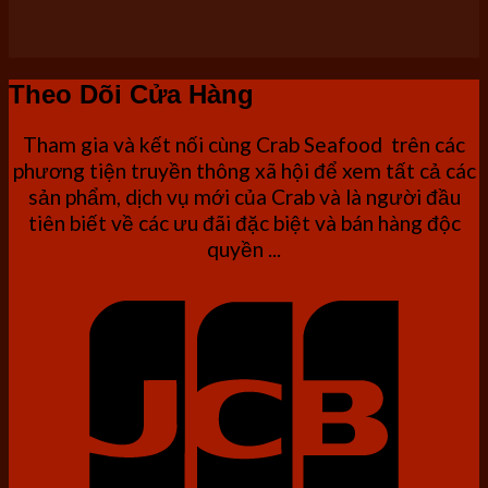
Theo Dõi Cửa Hàng
Tham gia và kết nối cùng Crab Seafood trên các
phương tiện truyền thông xã hội để xem tất cả các
sản phẩm, dịch vụ mới của Crab và là người đầu
tiên biết về các ưu đãi đặc biệt và bán hàng độc
quyền ...