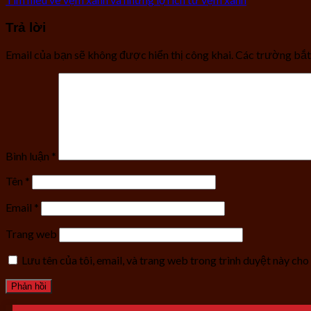
Trả lời
Email của bạn sẽ không được hiển thị công khai.
Các trường bắ
Bình luận
*
Tên
*
Email
*
Trang web
Lưu tên của tôi, email, và trang web trong trình duyệt này cho 