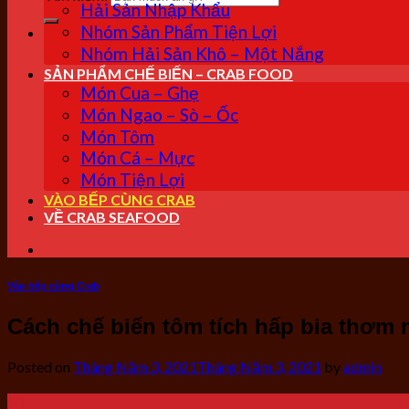
Hải Sản Nhập Khẩu
Nhóm Sản Phẩm Tiện Lợi
Nhóm Hải Sản Khô – Một Nắng
SẢN PHẨM CHẾ BIẾN – CRAB FOOD
Món Cua – Ghẹ
Món Ngao – Sò – Ốc
Món Tôm
Món Cá – Mực
Món Tiện Lợi
VÀO BẾP CÙNG CRAB
VỀ CRAB SEAFOOD
Vào bếp cùng Crab
Cách chế biến tôm tích hấp bia thơm
Posted on
Tháng Năm 3, 2021
Tháng Năm 3, 2021
by
admin
03