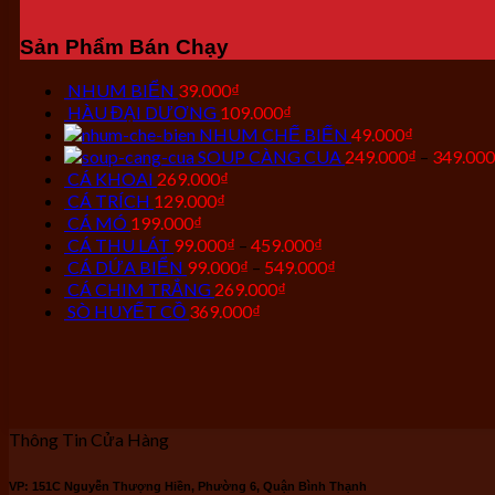
Sản Phẩm Bán Chạy
NHUM BIỂN
39.000
₫
HÀU ĐẠI DƯƠNG
109.000
₫
NHUM CHẾ BIẾN
49.000
₫
SOUP CÀNG CUA
249.000
₫
–
349.000
CÁ KHOAI
269.000
₫
CÁ TRÍCH
129.000
₫
CÁ MÓ
199.000
₫
CÁ THU LÁT
99.000
₫
–
459.000
₫
CÁ DỨA BIỂN
99.000
₫
–
549.000
₫
CÁ CHIM TRẮNG
269.000
₫
SÒ HUYẾT CỒ
369.000
₫
Thông Tin Cửa Hàng
VP: 151C Nguyễn Thượng Hiền, Phường 6, Quận Bình Thạnh