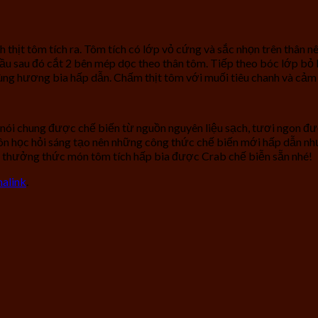
ịt tôm tích ra. Tôm tích có lớp vỏ cứng và sắc nhọn trên thân nên 
đầu sau đó cắt 2 bên mép dọc theo thân tôm. Tiếp theo bóc lớp bỏ 
cùng hương bia hấp dẫn. Chấm thịt tôm với muối tiêu chanh và cảm
ản nói chung được chế biến từ nguồn nguyên liệu sạch, tươi ngon
ôn học hỏi sáng tạo nên những công thức chế biến mới hấp dẫn nh
ể thưởng thức món tôm tích hấp bia được Crab chế biễn sẵn nhé!
alink
.