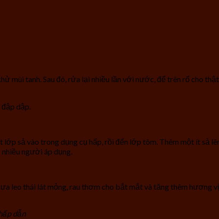
mùi tanh. Sau đó, rửa lại nhiều lần với nước, để trên rổ cho thật 
, đập dập.
t lớp sả vào trong dụng cụ hấp, rồi đến lớp tôm. Thêm một ít sả lê
 nhiều người áp dụng.
, dưa leo thái lát mỏng, rau thơm cho bắt mắt và tăng thêm hương v
 hấp dẫn