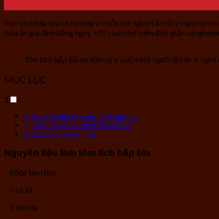
Th5
Tôm tích hấp bia có hương vị cuốn hút người ăn từ vị ngọt tự nh
bữa ăn gia đình hằng ngày. Với cách chế biến đơn giản và nguyê
Tôm tích hấp bia có hương vị cuốn hút người ăn từ vị ngọt 
MỤC LỤC
1
Nguyên liệu làm tôm tích hấp bia
Cách làm món tôm tích hấp bia
Cách bóc vỏ tôm tích
Nguyên liệu làm tôm tích hấp bia
– 500g tôm tích
– 5 củ sả
– 1 lon bia