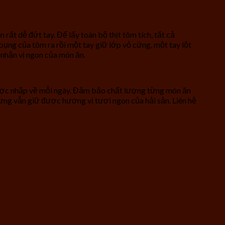
rất dễ đứt tay. Để lấy toàn bộ thịt tôm tích, tất cả
bụng của tôm ra rồi một tay giữ lớp vỏ cứng, một tay lột
 nhận vị ngon của món ăn.
 được nhập về mỗi ngày. Đảm bảo chất lượng từng món ăn
ưng vẫn giữ được hương vị tươi ngon của hải sản. Liên hệ