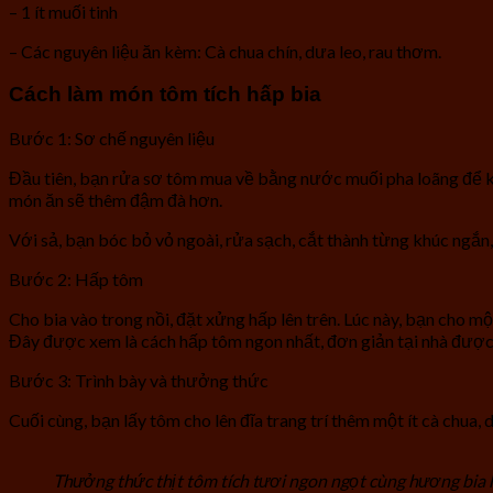
– 1 ít muối tinh
– Các nguyên liệu ăn kèm: Cà chua chín, dưa leo, rau thơm.
Cách làm món tôm tích hấp bia
Bước 1: Sơ chế nguyên liệu
Đầu tiên, bạn rửa sơ tôm mua về bằng nước muối pha loãng để khử 
món ăn sẽ thêm đậm đà hơn.
Với sả, bạn bóc bỏ vỏ ngoài, rửa sạch, cắt thành từng khúc ngắn
Bước 2: Hấp tôm
Cho bia vào trong nồi, đặt xửng hấp lên trên. Lúc này, bạn cho mộ
Đây được xem là cách hấp tôm ngon nhất, đơn giản tại nhà được
Bước 3: Trình bày và thưởng thức
Cuối cùng, bạn lấy tôm cho lên đĩa trang trí thêm một ít cà chua
Thưởng thức thịt tôm tích tươi ngon ngọt cùng hương bia