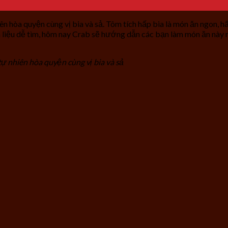
iên hòa quyện cùng vị bia và sả. Tôm tích hấp bia là món ăn ngon,
n liệu dễ tìm, hôm nay Crab sẽ hướng dẫn các bạn làm món ăn này 
tự nhiên hòa quyện cùng vị bia và sả