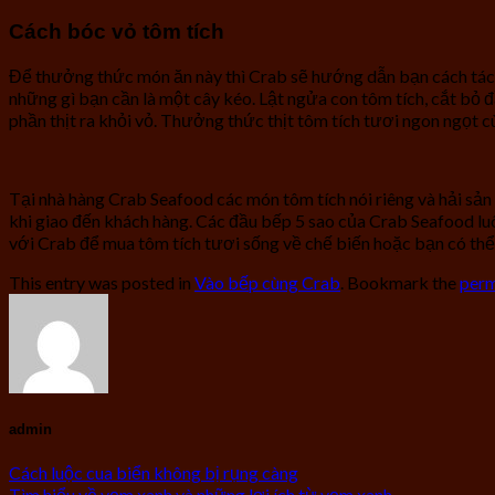
Cách bóc vỏ tôm tích
Để thưởng thức món ăn này thì Crab sẽ hướng dẫn bạn cách tách th
những gì bạn cần là một cây kéo. Lật ngửa con tôm tích, cắt bỏ 
phần thịt ra khỏi vỏ. Thưởng thức thịt tôm tích tươi ngon ngọt 
Tại nhà hàng Crab Seafood các món tôm tích nói riêng và hải s
khi giao đến khách hàng. Các đầu bếp 5 sao của Crab Seafood lu
với Crab để mua tôm tích tươi sống về chế biến hoặc bạn có th
This entry was posted in
Vào bếp cùng Crab
. Bookmark the
perm
admin
Cách luộc cua biển không bị rụng càng
Tìm hiểu về vẹm xanh và những lợi ích từ vẹm xanh