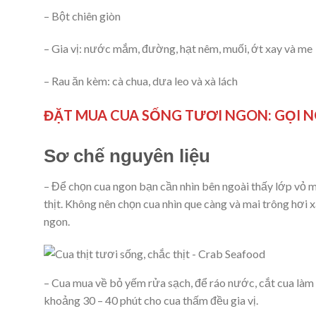
– Bột chiên giòn
– Gia vị: nước mắm, đường, hạt nêm, muối, ớt xay và me
– Rau ăn kèm: cà chua, dưa leo và xà lách
ĐẶT MUA CUA SỐNG TƯƠI NGON: GỌI NG
Sơ chế nguyên liệu
– Để chọn cua ngon bạn cần nhìn bên ngoài thấy lớp vỏ m
thịt. Không nên chọn cua nhìn que càng và mai trông hơi 
ngon.
– Cua mua về bỏ yếm rửa sạch, để ráo nước, cắt cua làm
khoảng 30 – 40 phút cho cua thấm đều gia vị.