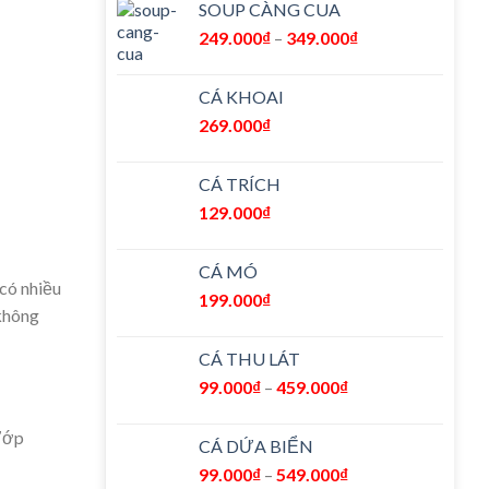
SOUP CÀNG CUA
249.000
₫
–
349.000
₫
CÁ KHOAI
269.000
₫
CÁ TRÍCH
129.000
₫
CÁ MÓ
 có nhiều
199.000
₫
 không
CÁ THU LÁT
99.000
₫
–
459.000
₫
 Ướp
CÁ DỨA BIỂN
99.000
₫
–
549.000
₫