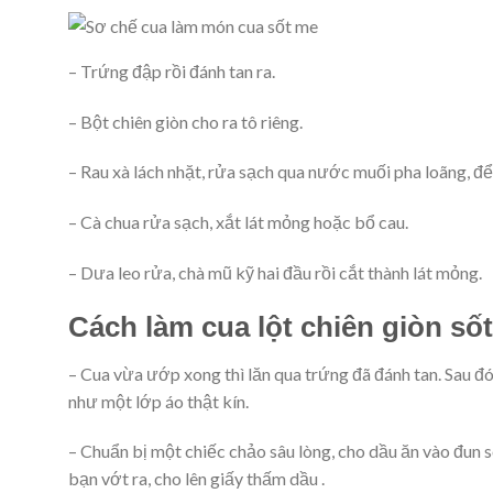
– Trứng đập rồi đánh tan ra.
– Bột chiên giòn cho ra tô riêng.
– Rau xà lách nhặt, rửa sạch qua nước muối pha loãng, để
– Cà chua rửa sạch, xắt lát mỏng hoặc bổ cau.
– Dưa leo rửa, chà mũ kỹ hai đầu rồi cắt thành lát mỏng.
Cách làm cua lột chiên giòn số
– Cua vừa ướp xong thì lăn qua trứng đã đánh tan. Sau đ
như một lớp áo thật kín.
– Chuẩn bị một chiếc chảo sâu lòng, cho dầu ăn vào đun sôi
bạn vớt ra, cho lên giấy thấm dầu .