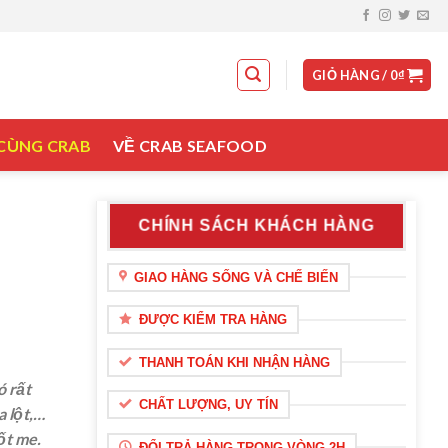
GIỎ HÀNG /
0
₫
 CÙNG CRAB
VỀ CRAB SEAFOOD
CHÍNH SÁCH KHÁCH HÀNG
GIAO HÀNG SỐNG VÀ CHẾ BIẾN
ĐƯỢC KIỂM TRA HÀNG
THANH TOÁN KHI NHẬN HÀNG
ó rất
CHẤT LƯỢNG, UY TÍN
a lột,…
ốt me.
ĐỔI TRẢ HÀNG TRONG VÒNG 2H