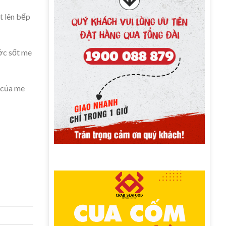
t lên bếp
ước sốt me
 của me