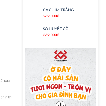
CÁ CHIM TRẮNG
269.000
₫
SÒ HUYẾT CỒ
369.000
₫
ài cua
chín thì