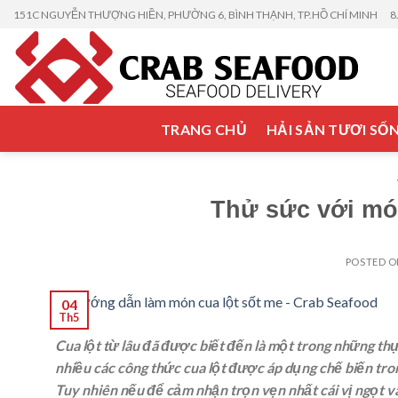
Skip
151C NGUYỄN THƯỢNG HIỀN, PHƯỜNG 6, BÌNH THẠNH, TP.HỒ CHÍ MINH
8
to
content
TRANG CHỦ
HẢI SẢN TƯƠI SỐ
Thử sức với món
POSTED 
04
Th5
Cua lột từ lâu đã được biết đến là một trong những thự
nhiều các công thức cua lột được áp dụng chế biến trong
Tuy nhiên nếu để cảm nhận trọn vẹn nhất cái vị ngọt và