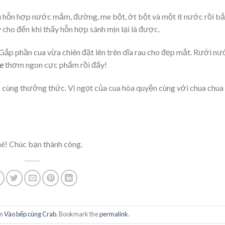
ều hỗn hợp nước mắm, đường, me bột, ớt bột và một ít nước rồi bắ
y cho đến khi thấy hỗn hợp sánh mịn lại là được.
. Gắp phần cua vừa chiên đặt lên trên dĩa rau cho đẹp mắt. Rưới n
e
thơm ngon cực phẩm rồi đấy!
h cùng thưởng thức. Vị ngọt của cua hòa quyện cùng với chua chua
é! Chúc bạn thành công.
in
Vào bếp cùng Crab
. Bookmark the
permalink
.