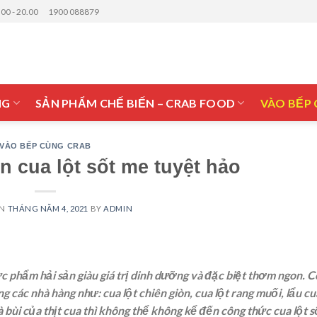
.00 - 20.00
1900 088879
NG
SẢN PHẨM CHẾ BIẾN – CRAB FOOD
VÀO BẾP
VÀO BẾP CÙNG CRAB
 cua lột sốt me tuyệt hảo
ON
THÁNG NĂM 4, 2021
BY
ADMIN
c phẩm hải sản giàu giá trị dinh dưỡng và đặc biệt thơm ngon. C
 các nhà hàng như: cua lột chiên giòn, cua lột rang muối, lẩu cu
 bùi của thịt cua thì không thể không kể đến công thức cua lột s