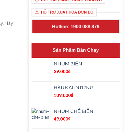
HỖ TRỢ XUẤT HÓA ĐƠN ĐỎ
ấy. Hãy
Hotline: 1900 088 879
Sản Phẩm Bán Chạy
NHUM BIỂN
39.000
₫
HÀU ĐẠI DƯƠNG
109.000
₫
NHUM CHẾ BIẾN
49.000
₫