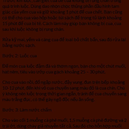
Trước khi luộc, cần giết cua để cua không bị rụng chân trong
quá trình luộc. Dùng dao nhọn chọc thủng phần đầu hình tam
giác của yếm cua và giữ khoảng 1 phút để cua chết. Bạn cũng
có thể cho cua vào hộp hoặc túi sạch để trong tủ lạnh khoảng
15 phút để cua bị tê. Cách làm này giúp bạn không bị cua, cua
sau khi luộc không bị rụng chân.
Rửa kỹ mai, yếm và càng cua để loại bỏ chất bẩn, sau đó rửa lại
bằng nước sạch.
Bước 2: Luộc cua
Để món cua luộc đậm đà và thơm ngon, bạn cho một chút muối,
hạt nêm, tiêu vào ướp cua gạch khoảng 25 – 30 phút.
Cho cua vào nồi, đổ ngập nước, đậy vung, đun trên bếp khoảng
10-12 phút, đến khi vỏ cua chuyển sang màu đỏ là cua chín. Chú
ý không nên luộc trong thời gian ngắn, tránh để cua chuyển sang
màu trắng đục, có thể gây ngộ độc nếu ăn sống.
Bước 3: Làm nước chấm
Cho vào cối 1 muỗng cà phê muối, 1,5 muỗng cà phê đường và 2
trái ớt, dùng chày giã nhuyễn tất cả. Sau đó cho hỗn hợp muối