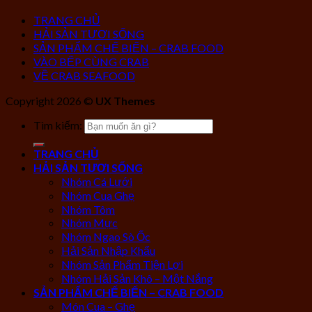
TRANG CHỦ
HẢI SẢN TƯƠI SỐNG
SẢN PHẨM CHẾ BIẾN – CRAB FOOD
VÀO BẾP CÙNG CRAB
VỀ CRAB SEAFOOD
Copyright 2026 ©
UX Themes
Tìm kiếm:
TRANG CHỦ
HẢI SẢN TƯƠI SỐNG
Nhóm Cá Lưới
Nhóm Cua Ghẹ
Nhóm Tôm
Nhóm Mực
Nhóm Ngao Sò Ốc
Hải Sản Nhập Khẩu
Nhóm Sản Phẩm Tiện Lợi
Nhóm Hải Sản Khô – Một Nắng
SẢN PHẨM CHẾ BIẾN – CRAB FOOD
Món Cua – Ghẹ