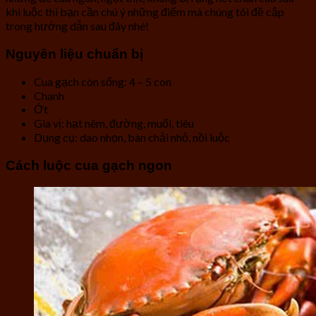
khi luộc thì bạn cần chú ý những điểm mà chúng tôi đề cập
trong hướng dẫn sau đây nhé!
Nguyên liệu chuẩn bị
Cua gạch còn sống: 4 – 5 con
Chanh
Ớt
Gia vị: hạt nêm, đường, muối, tiêu
Dụng cụ: dao nhọn, bàn chải nhỏ, nồi luộc
Cách luộc cua gạch ngon