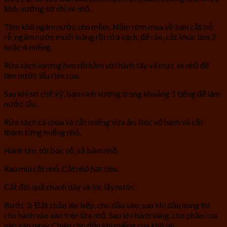
khô, nướng sơ rồi xé nhỏ.
Tôm khô ngâm nước cho mềm. Nấm rơm mua về bạn cắt bỏ
rễ, ngâm nước muối loãng rồi rửa sạch, để ráo, cắt khúc làm 2
hoặc 4 miếng.
Rửa sạch xương heo rồi hầm với hành tây và mực xé nhỏ để
làm nước lẩu riêu cua.
Sau khi sơ chế kỹ, bạn ninh xương trong khoảng 1 tiếng để làm
nước lẩu.
Rửa sạch cà chua và cắt miếng vừa ăn. Bóc vỏ hành và cắt
thành từng miếng nhỏ.
Hành tím, tỏi bóc vỏ, sả băm nhỏ.
Rau mùi cắt nhỏ. Cắt nhỏ hạt tiêu.
Cắt đôi quả chanh dây và lọc lấy nước.
Bước 3: Đặt chảo lên bếp, cho dầu vào, sau khi dầu nóng thì
cho hành vào xào trên lửa nhỏ. Sau khi hành vàng, cho phần cua
vào xào ngay. Chiên cho đến khi miếng cua khô lại.