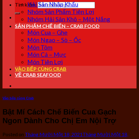
Hải Sản Nhập Khẩu
Tìm kiếm:
Nhóm Sản Phẩm Tiện Lợi
Nhóm Hải Sản Khô – Một Nắng
SẢN PHẨM CHẾ BIẾN – CRAB FOOD
Món Cua – Ghẹ
Món Ngao – Sò – Ốc
Món Tôm
Món Cá – Mực
Món Tiện Lợi
VÀO BẾP CÙNG CRAB
VỀ CRAB SEAFOOD
Vào bếp cùng Crab
Bật Mí Cách Chế Biến Cua Gạch
Ngon Dành Cho Chị Em Nội Trợ
Posted on
Tháng Mười Một 18, 2021
Tháng Mười Một 18,