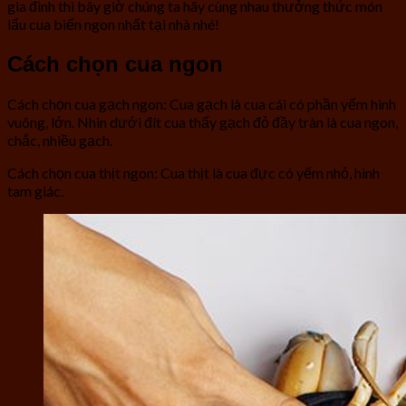
gia đình thì bây giờ chúng ta hãy cùng nhau thưởng thức món
lẩu cua biển ngon nhất tại nhà nhé!
Cách chọn cua ngon
Cách chọn cua gạch ngon: Cua gạch là cua cái có phần yếm hình
vuông, lớn. Nhìn dưới đít cua thấy gạch đỏ đầy tràn là cua ngon,
chắc, nhiều gạch.
Cách chọn cua thịt ngon: Cua thịt là cua đực có yếm nhỏ, hình
tam giác.