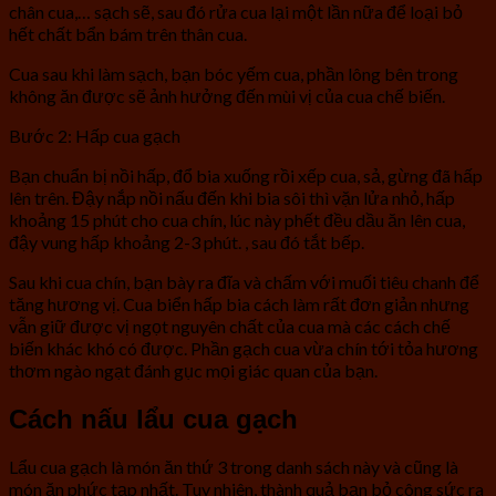
chân cua,… sạch sẽ, sau đó rửa cua lại một lần nữa để loại bỏ
hết chất bẩn bám trên thân cua.
Cua sau khi làm sạch, bạn bóc yếm cua, phần lông bên trong
không ăn được sẽ ảnh hưởng đến mùi vị của cua chế biến.
Bước 2: Hấp cua gạch
Bạn chuẩn bị nồi hấp, đổ bia xuống rồi xếp cua, sả, gừng đã hấp
lên trên. Đậy nắp nồi nấu đến khi bia sôi thì vặn lửa nhỏ, hấp
khoảng 15 phút cho cua chín, lúc này phết đều dầu ăn lên cua,
đậy vung hấp khoảng 2-3 phút. , sau đó tắt bếp.
Sau khi cua chín, bạn bày ra đĩa và chấm với muối tiêu chanh để
tăng hương vị. Cua biển hấp bia cách làm rất đơn giản nhưng
vẫn giữ được vị ngọt nguyên chất của cua mà các cách chế
biến khác khó có được. Phần gạch cua vừa chín tới tỏa hương
thơm ngào ngạt đánh gục mọi giác quan của bạn.
Cách nấu lẩu cua gạch
Lẩu cua gạch là món ăn thứ 3 trong danh sách này và cũng là
món ăn phức tạp nhất. Tuy nhiên, thành quả bạn bỏ công sức ra