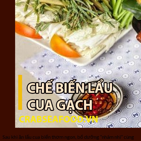
Sau khi ăn lẩu cua biển thơm ngon, bổ dưỡng “nhâm nhi” cùng