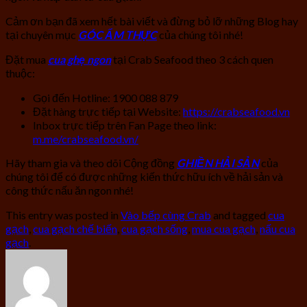
Cảm ơn bạn đã xem hết bài viết và đừng bỏ lỡ những Blog hay
tại chuyên mục
GÓC ẨM THỰC
của chúng tôi nhé!
Đặt mua
cua ghẹ ngon
tại Crab Seafood theo 3 cách quen
thuộc:
Gọi đến Hotline: 1900 088 879
Đặt hàng trực tiếp tại Website:
https://crabseafood.vn
Inbox trực tiếp trên Fan Page theo link:
m.me/crabseafood.vn/
Hãy tham gia và theo dõi Cộng đồng
GHIỀN HẢI SẢN
của
chúng tôi để có được những kiến thức hữu ích về hải sản và
công thức nấu ăn ngon nhé!
This entry was posted in
Vào bếp cùng Crab
and tagged
cua
gạch
,
cua gạch chế biến
,
cua gạch sống
,
mua cua gạch
,
nấu cua
gạch
.