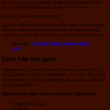
ớt ra chén, thêm vào 1 muỗng cà phê nước cốt chanh, khuấy
đều cho đến khi hỗn hợp nước chấm sệt lại là được.
Bước 4: Trình bày và thưởng thức
Lấy cua ra đĩa, dùng kẹp để tách, gỡ thịt cua ra và thưởng thức
với nước chấm muối ớt chanh đã chuẩn bị. Nên ăn cua luộc
ngay khi còn nóng để cảm nhận trọn vị tươi ngon của thịt cua.
Xem thêm:
Cua Gạch Cà Mau Sống Bao Nhiêu
1Kg?
Cách hấp cua gạch
Giống như món cua luộc thì cách chế biến cua gạch hấp cũng
không quá khó, ai cũng có thể làm được. Tuy nhiên, để món ăn
ngon hơn bạn có thể làm theo hướng dẫn sau của các đầu bếp
Crab Seafood nhé!
Nguyên liệu làm món cua gạch hấp bia sả
Cua gạch sống 2 kg
Sả 10 cây