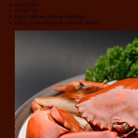
Bia 330 ml
Gừng 1 củ
Gia vị: hạt nêm, đường, muối, tiêu
Dụng cụ: dao nhọn, bàn chải nhỏ, nồi luộc