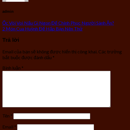
admin
Ốc Vòi Voi Nấu Gì Ngon Để Chinh Phục Người Sành Ăn?
2 Món Cua Huỳnh Đế Hấp Bạn Nên Thử
Trả lời
Email của bạn sẽ không được hiển thị công khai.
Các trường
bắt buộc được đánh dấu
*
Bình luận
*
Tên
*
Email
*