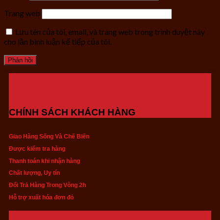
Trang web
Lưu tên của tôi, email, và trang web trong trình duyệt này
cho lần bình luận kế tiếp của tôi.
CHÍNH SÁCH KHÁCH HÀNG
Giao Hàng Sống Và Chế Biến
Được kiểm tra hàng
Thanh toán khi nhận hàng
Chất lượng, Uy tín
Đổi Trả Hàng Trong Vòng 2h
Hỗ trợ xuất hóa đơn đỏ