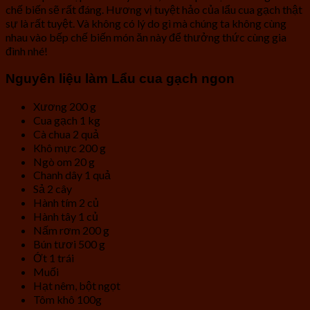
chế biến sẽ rất đáng. Hương vị tuyệt hảo của lẩu cua gạch thật
sự là rất tuyệt. Và không có lý do gì mà chúng ta không cùng
nhau vào bếp chế biến món ăn này để thưởng thức cùng gia
đình nhé!
Nguyên liệu làm Lẩu cua gạch ngon
Xương 200 g
Cua gạch 1 kg
Cà chua 2 quả
Khô mực 200 g
Ngò om 20 g
Chanh dây 1 quả
Sả 2 cây
Hành tím 2 củ
Hành tây 1 củ
Nấm rơm 200 g
Bún tươi 500 g
Ớt 1 trái
Muối
Hạt nêm, bột ngọt
Tôm khô 100g