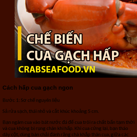
Cách hấp cua gạch ngon
Bước 1: Sơ chế nguyên liệu
Sả rửa sạch, thái nhỏ và cắt khúc khoảng 5 cm.
Bạn ngâm cua vào bát nước đá để cua trôi ra chất bẩn tạm thời
và cua không bị rụng chân khi hấp. Khi cua cứng lại, bạn tháo
dây cột, dùng bàn chải đánh răng chà khắp thân cua, giữa các