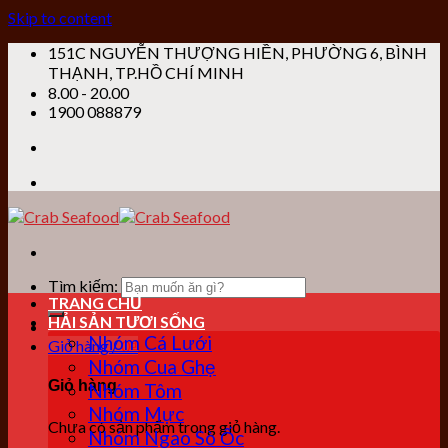
Skip to content
151C NGUYỄN THƯỢNG HIỀN, PHƯỜNG 6, BÌNH
THẠNH, TP.HỒ CHÍ MINH
8.00 - 20.00
1900 088879
Tìm kiếm:
TRANG CHỦ
HẢI SẢN TƯƠI SỐNG
Nhóm Cá Lưới
Giỏ hàng /
0
₫
Nhóm Cua Ghẹ
Giỏ hàng
Nhóm Tôm
Nhóm Mực
Chưa có sản phẩm trong giỏ hàng.
Nhóm Ngao Sò Ốc