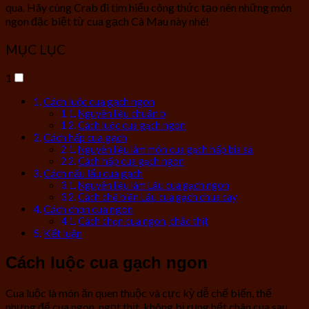
qua. Hãy cùng Crab đi tìm hiểu công thức tạo nên những món
ngon đặc biệt từ cua gạch Cà Mau này nhé!
MỤC LỤC
1
Cách luộc cua gạch ngon
Nguyên liệu chuẩn bị
Cách luộc cua gạch ngon
Cách hấp cua gạch
Nguyên liệu làm món cua gạch hấp bia sả
Cách hấp cua gạch ngon
Cách nấu lẩu cua gạch
Nguyên liệu làm Lẩu cua gạch ngon
Cách chế biến Lẩu cua gạch chua cay
Cách chọn cua ngon
Cách chọn cua ngon, chắc thịt
Kết luận
Cách luộc cua gạch ngon
Cua luộc là món ăn quen thuộc và cực kỳ dễ chế biến, thế
nhưng để cua ngon, ngọt thịt, không bị rụng hết chân cua sau