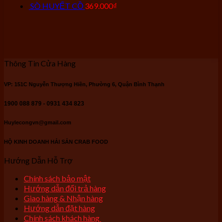
SÒ HUYẾT CỒ
369.000
₫
Thông Tin Cửa Hàng
VP: 151C Nguyễn Thượng Hiền, Phường 6, Quận Bình Thạnh
1900 088 879 - 0931 434 823
Huylecongvn@gmail.com
HỘ KINH DOANH HẢI SẢN CRAB FOOD
Hướng Dẫn Hỗ Trợ
Chính sách bảo mật
Hướng dẫn đổi trả hàng
Giao hàng & Nhận hàng
Hướng dẫn đặt hàng
Chính sách khách hàng