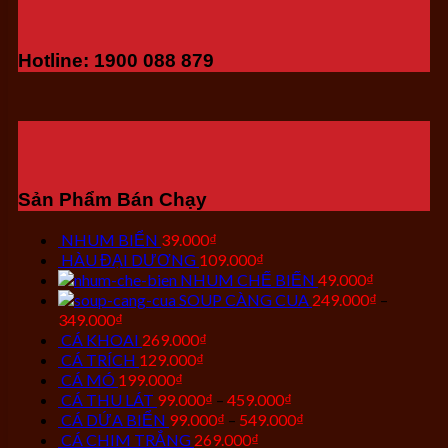
Hotline: 1900 088 879
Sản Phẩm Bán Chạy
NHUM BIỂN
39.000
₫
HÀU ĐẠI DƯƠNG
109.000
₫
NHUM CHẾ BIẾN
49.000
₫
SOUP CÀNG CUA
249.000
₫
–
349.000
₫
CÁ KHOAI
269.000
₫
CÁ TRÍCH
129.000
₫
CÁ MÓ
199.000
₫
CÁ THU LÁT
99.000
₫
–
459.000
₫
CÁ DỨA BIỂN
99.000
₫
–
549.000
₫
CÁ CHIM TRẮNG
269.000
₫