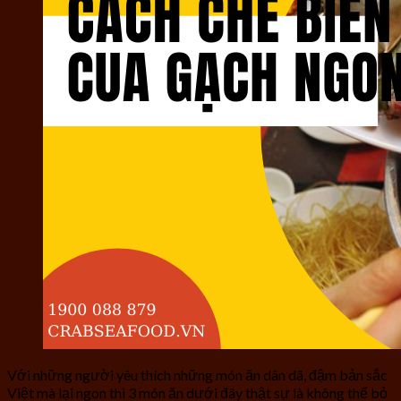
Với những người yêu thích những món ăn dân dã, đậm bản sắc
Việt mà lại ngon thì 3 món ăn dưới đây thật sự là không thể bỏ