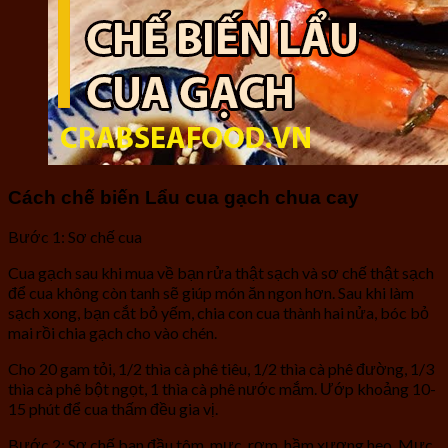
Cách chế biến Lẩu cua gạch chua cay
Bước 1: Sơ chế cua
Cua gạch sau khi mua về bạn rửa thật sạch và sơ chế thật sạch
để cua không còn tanh sẽ giúp món ăn ngon hơn. Sau khi làm
sạch xong, bạn cắt bỏ yếm, chia con cua thành hai nửa, bóc bỏ
mai rồi chia gạch cho vào chén.
Cho 20 gam tỏi, 1/2 thìa cà phê tiêu, 1/2 thìa cà phê đường, 1/3
thìa cà phê bột ngọt, 1 thìa cà phê nước mắm. Ướp khoảng 10-
15 phút để cua thấm đều gia vị.
Bước 2: Sơ chế ban đầu tôm, mực, rơm, hầm xương heo. Mực