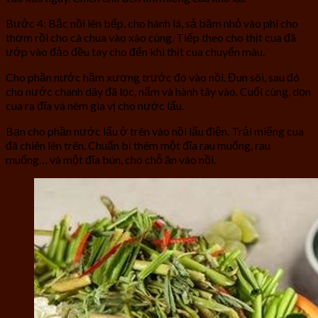
Bước 4: Bắc nồi lên bếp, cho hành lá, sả băm nhỏ vào phi cho
thơm rồi cho cà chua vào xào cùng. Tiếp theo cho thịt cua đã
ướp vào đảo đều tay cho đến khi thịt cua chuyển màu.
Cho phần nước hầm xương trước đó vào nồi. Đun sôi, sau đó
cho nước chanh dây đã lọc, nấm và hành tây vào. Cuối cùng, dọn
cua ra đĩa và nêm gia vị cho nước lẩu.
Bạn cho phần nước lẩu ở trên vào nồi lẩu điện. Trải miếng cua
đã chiên lên trên. Chuẩn bị thêm một đĩa rau muống, rau
muống… và một đĩa bún, cho chỗ ăn vào nồi.