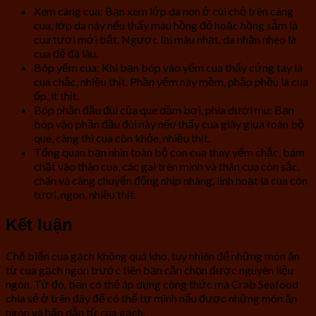
Xem càng cua: Bạn xem lớp da non ở cùi chỏ trên càng
cua, lớp da này nếu thấy màu hồng đỏ hoặc hồng sẫm là
cua tươi mới bắt. Ngược lại màu nhạt, da nhăn nheo là
cua để đã lâu.
Bóp yếm cua: Khi bạn bóp vào yếm cua thấy cứng tay là
cua chắc, nhiều thịt. Phần yếm này mềm, phập phều là cua
ốp, ít thịt.
Bóp phần đầu đùi của que dầm bơi, phía dưới mu: Bạn
bóp vào phần đầu đùi này nếu thấy cua giãy giụa toàn bộ
que, càng thì cua còn khỏe, nhiều thịt.
Tổng quan bạn nhìn toàn bộ con cua thay yếm chắc, bám
chặt vào thân cua, các gai trên mình và thân cua còn sắc,
chân và càng chuyển động nhịp nhàng, linh hoạt là cua còn
tươi, ngon, nhiều thịt.
Kết luận
Chế biến cua gạch không quá khó, tuy nhiên để những món ăn
từ cua gạch ngon trước tiên bạn cần chọn được nguyên liệu
ngon. Từ đó, bạn có thể áp dụng công thức mà Crab Seafood
chia sẻ ở trên đây để có thể tự mình nấu được những món ăn
ngon và hấp dẫn từ cua gạch.