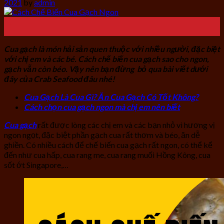
2021
by
admin
18
Th11
Cua gạch là món hải sản quen thuộc với nhiều người, đặc biệt
với chị em và các bé. Cách chế biến cua gạch sao cho ngon,
gạch vẫn còn béo. Vậy nên bạn đừng bỏ qua bài viết dưới
đây của Crab Seafood đâu nhé!
Cua Gạch Là Cua Gì? Ăn Cua Gạch Có Tốt Không?
Cách chọn cua gạch ngon mà chị em nên biết
Cua gạch
rất được lòng các chị em và các bạn nhỏ vì hương vị
ngon ngọt, đặc biệt phần gạch cua rất thơm và béo, ăn dễ
ghiền. Có nhiều cách để chế biến cua gạch rất ngon, có thể kể
đến như cua hấp, cua rang me, cua rang muối Hồng Kông, cua
sốt ớt Singapore,…