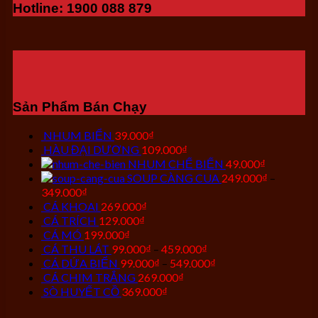
Hotline: 1900 088 879
Sản Phẩm Bán Chạy
NHUM BIỂN
39.000
₫
HÀU ĐẠI DƯƠNG
109.000
₫
NHUM CHẾ BIẾN
49.000
₫
SOUP CÀNG CUA
249.000
₫
–
349.000
₫
CÁ KHOAI
269.000
₫
CÁ TRÍCH
129.000
₫
CÁ MÓ
199.000
₫
CÁ THU LÁT
99.000
₫
–
459.000
₫
CÁ DỨA BIỂN
99.000
₫
–
549.000
₫
CÁ CHIM TRẮNG
269.000
₫
SÒ HUYẾT CỒ
369.000
₫