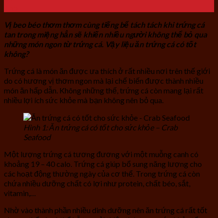
Th5
Vị beo béo thơm thơm cùng tiếng bể tách tách khi trứng cá
tan trong miệng hẳn sẽ khiến nhiều người không thể bỏ qua
những món ngon từ trứng cá. Vậy liệu ăn trứng cá có tốt
không?
Trứng cá là món ăn được ưa thích ở rất nhiều nơi trên thế giới
do có hương vị thơm ngon mà lại chế biến được thành nhiều
món ăn hấp dẫn. Không những thế, trứng cá còn mang lại rất
nhiều lợi ích sức khỏe mà bạn không nên bỏ qua.
Hình 1: Ăn trứng cá có tốt cho sức khỏe – Crab
Seafood
Một lượng trứng cá tương đương với một muỗng canh có
khoảng 19 – 40 calo. Trứng cá giúp bổ sung năng lượng cho
các hoạt động thường ngày của cơ thể. Trong trứng cá còn
chứa nhiều dưỡng chất có lợi như protein, chất béo, sắt,
vitamin,…
Nhờ vào thành phần nhiều dinh dưỡng nên ăn trứng cá rất tốt