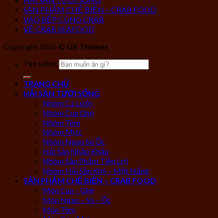
SẢN PHẨM CHẾ BIẾN – CRAB FOOD
VÀO BẾP CÙNG CRAB
VỀ CRAB SEAFOOD
Copyright 2026 ©
UX Themes
Tìm kiếm:
TRANG CHỦ
HẢI SẢN TƯƠI SỐNG
Nhóm Cá Lưới
Nhóm Cua Ghẹ
Nhóm Tôm
Nhóm Mực
Nhóm Ngao Sò Ốc
Hải Sản Nhập Khẩu
Nhóm Sản Phẩm Tiện Lợi
Nhóm Hải Sản Khô – Một Nắng
SẢN PHẨM CHẾ BIẾN – CRAB FOOD
Món Cua – Ghẹ
Món Ngao – Sò – Ốc
Món Tôm