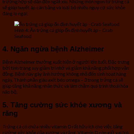
trường hợp sẽ dẫn đến ngất xỉu. Những món ngon từ trứng cá
sẽ giúp huyết áp cân bằng và loại bỏ nhiều nguy cơ sức khỏe
đáng lo ngại.
Hình 4: Ăn trứng cá giúp ổn định huyết áp – Crab
Seafood
4. Ngăn ngừa bệnh Alzheimer
Bệnh Alzheimer thường xuất hiện ở người lớn tuổi. Đặc trưng
bởi tình trạng suy giảm trí nhớ và giảm khả năng phối hợp vận
động. Bệnh này gây ảnh hưởng không nhỏ đến sinh hoạt hàng
ngày. Thành phần giàu axit béo omega – 3 trong trứng cá sẽ
giúp tăng khả năng nhận thức và làm chậm quá trình thoái hóa
não bộ.
5. Tăng cường sức khỏe xương và
răng
Trứng cá có chứa nhiều vitamin D rất hữu ích cho việc tăng
cường sức khỏe của xương và răng. Vitamin D còn giữ vai trò