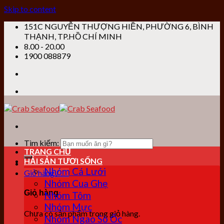
Skip to content
151C NGUYỄN THƯỢNG HIỀN, PHƯỜNG 6, BÌNH
THẠNH, TP.HỒ CHÍ MINH
8.00 - 20.00
1900 088879
Tìm kiếm:
TRANG CHỦ
HẢI SẢN TƯƠI SỐNG
Nhóm Cá Lưới
Giỏ hàng /
0
₫
Nhóm Cua Ghẹ
Giỏ hàng
Nhóm Tôm
Nhóm Mực
Chưa có sản phẩm trong giỏ hàng.
Nhóm Ngao Sò Ốc