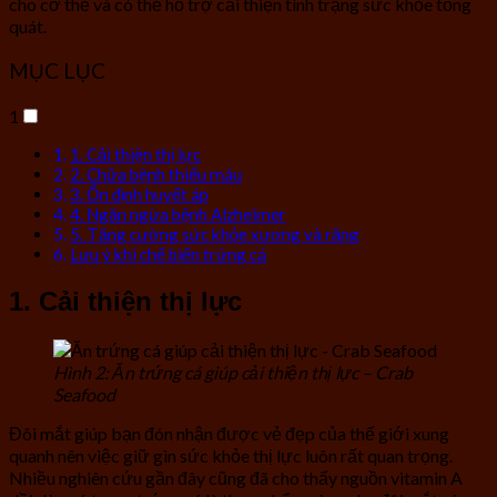
cho cơ thể và có thể hỗ trợ cải thiện tình trạng sức khỏe tổng
quát.
MỤC LỤC
1
1. Cải thiện thị lực
2. Chữa bệnh thiếu máu
3. Ổn định huyết áp
4. Ngăn ngừa bệnh Alzheimer
5. Tăng cường sức khỏe xương và răng
Lưu ý khi chế biến trứng cá
1. Cải thiện thị lực
Hình 2: Ăn trứng cá giúp cải thiện thị lực – Crab
Seafood
Đôi mắt giúp bạn đón nhận được vẻ đẹp của thế giới xung
quanh nên việc giữ gìn sức khỏe thị lực luôn rất quan trọng.
Nhiều nghiên cứu gần đây cũng đã cho thấy nguồn vitamin A