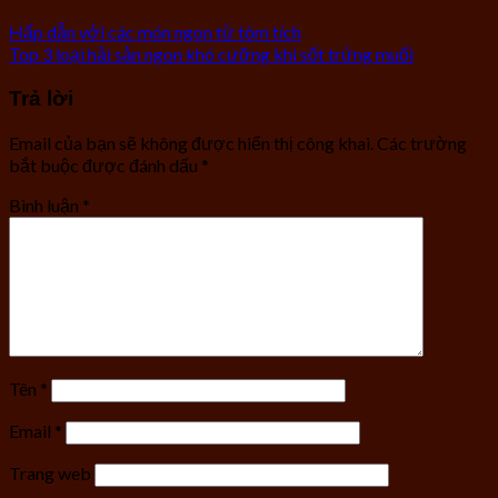
Hấp dẫn với các món ngon từ tôm tích
Top 3 loại hải sản ngon khó cưỡng khi sốt trứng muối
Trả lời
Email của bạn sẽ không được hiển thị công khai.
Các trường
bắt buộc được đánh dấu
*
Bình luận
*
Tên
*
Email
*
Trang web