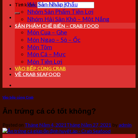
Hải Sản Nhập Khẩu
Tìm kiếm:
Nhóm Sản Phẩm Tiện Lợi
Nhóm Hải Sản Khô – Một Nắng
SẢN PHẨM CHẾ BIẾN – CRAB FOOD
Món Cua – Ghẹ
Món Ngao – Sò – Ốc
Món Tôm
Món Cá – Mực
Món Tiện Lợi
VÀO BẾP CÙNG CRAB
VỀ CRAB SEAFOOD
Vào bếp cùng Crab
Ăn trứng cá có tốt không?
Posted on
Tháng Năm 4, 2021
Tháng Năm 27, 2021
by
admin
04