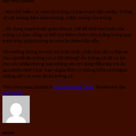
độc thực phẩm.
– Khi chế biến các món từ trứng cá bạn tránh đảo nhiều. Trứng
sẽ nát không đảm bảo hương vị đặc trưng của trứng.
– Sử dụng chanh hoặc giấm khi sơ chế để khử mùi tanh của
trứng cá. Bạn cũng có thể cho thêm chút rượu trắng trong quá
trình ướp, giúp hương bị món ăn thêm hấp dẫn.
Với những thông tin hữu ích trên, chắc chắn bạn đã có đáp án
cho câu hỏi ăn trứng cá có tốt không? Ăn trứng cá rất có ích
cho sức khỏe nhưng bạn không nên lợi dụng điều này mà ăn
quá nhiều nhé! Chúc bạn và gia đình có những bữa cơm ngon
miệng với các món ăn từ trứng cá.
This entry was posted in
Vào bếp cùng Crab
. Bookmark the
permalink
.
admin