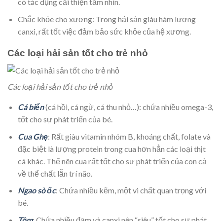
có tác dụng cải thiện tầm nhìn.
Chắc khỏe cho xương: Trong hải sản giàu hàm lượng
canxi, rất tốt việc đảm bảo sức khỏe của hệ xương.
Các loại hải sản tốt cho trẻ nhỏ
Các loại hải sản tốt cho trẻ nhỏ
Cá biển
(cá hồi, cá ngừ, cá thu nhỏ…): chứa nhiều omega-3,
tốt cho sự phát triển của bé.
Cua Ghẹ
: Rất giàu vitamin nhóm B, khoáng chất, folate và
đặc biệt là lượng protein trong cua hơn hẳn các loại thịt
cá khác. Thế nên cua rất tốt cho sự phát triển của con cả
về thể chất lẫn trí não.
Ngao sò ốc
: Chứa nhiều kẽm, một vi chất quan trọng với
bé.
Tôm
: Chứa nhiều đạm và canxi nên “siêu” tốt cho sự phát