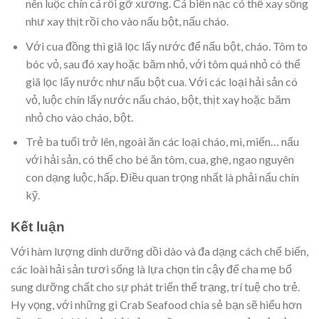
nên luộc chín cá rồi gỡ xương. Cá biển nạc có thể xay sống
như xay thịt rồi cho vào nấu bột, nấu cháo.
Với cua đồng thì giã lọc lấy nước để nấu bột, cháo. Tôm to
bóc vỏ, sau đó xay hoặc băm nhỏ, với tôm quá nhỏ có thể
giã lọc lấy nước như nấu bột cua. Với các loại hải sản có
vỏ, luộc chín lấy nước nấu cháo, bột, thịt xay hoặc băm
nhỏ cho vào cháo, bột.
Trẻ ba tuổi trở lên, ngoài ăn các loại cháo, mì, miến… nấu
với hải sản, có thể cho bé ăn tôm, cua, ghẹ, ngao nguyên
con dạng luộc, hấp. Điều quan trọng nhất là phải nấu chín
kỹ.
Kết luận
Với hàm lượng dinh dưỡng dồi dào và đa dạng cách chế biến,
các loài hải sản tươi sống là lựa chọn tin cậy để cha mẹ bổ
sung dưỡng chất cho sự phát triển thể trạng, trí tuệ cho trẻ.
Hy vọng, với những gì Crab Seafood chia sẻ bạn sẽ hiểu hơn