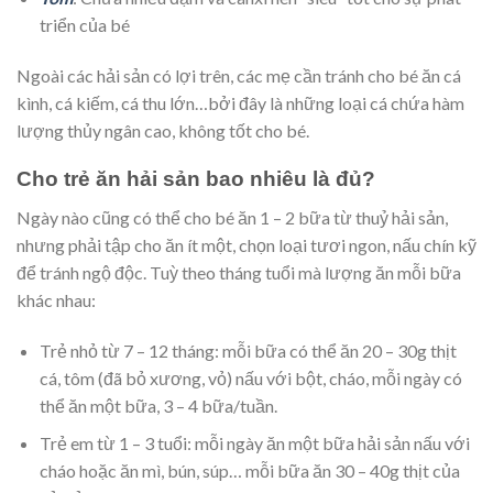
triển của bé
Ngoài các hải sản có lợi trên, các mẹ cần tránh cho bé ăn cá
kình, cá kiếm, cá thu lớn…bởi đây là những loại cá chứa hàm
lượng thủy ngân cao, không tốt cho bé.
Cho trẻ ăn hải sản bao nhiêu là đủ?
Ngày nào cũng có thể cho bé ăn 1 – 2 bữa từ thuỷ hải sản,
nhưng phải tập cho ăn ít một, chọn loại tươi ngon, nấu chín kỹ
để tránh ngộ độc. Tuỳ theo tháng tuổi mà lượng ăn mỗi bữa
khác nhau:
Trẻ nhỏ từ 7 – 12 tháng: mỗi bữa có thể ăn 20 – 30g thịt
cá, tôm (đã bỏ xương, vỏ) nấu với bột, cháo, mỗi ngày có
thể ăn một bữa, 3 – 4 bữa/tuần.
Trẻ em từ 1 – 3 tuổi: mỗi ngày ăn một bữa hải sản nấu với
cháo hoặc ăn mì, bún, súp… mỗi bữa ăn 30 – 40g thịt của