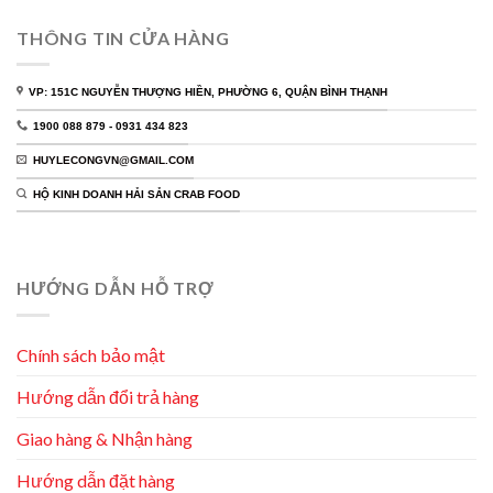
THÔNG TIN CỬA HÀNG
VP: 151C NGUYỄN THƯỢNG HIỀN, PHƯỜNG 6, QUẬN BÌNH THẠNH
1900 088 879 - 0931 434 823
HUYLECONGVN@GMAIL.COM
HỘ KINH DOANH HẢI SẢN CRAB FOOD
HƯỚNG DẪN HỖ TRỢ
Chính sách bảo mật
Hướng dẫn đổi trả hàng
Giao hàng & Nhận hàng
Hướng dẫn đặt hàng