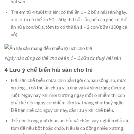
hải sản.
Trẻ em từ 4 tuổi trở lên: có thể ăn 1 – 2 bữa hải sản/ngày,
mỗi bữa có thể ăn 50 – 60g thịt hải sản, nếu ăn ghẹ có thể
ăn nửa con/bữa, tôm to có thể ăn 1 – 2 con/bữa (100g cả
vỏ).
Ngày nào cũng có thể cho bé ăn 1 – 2 bữa từ thuỷ hải sản
4 Lưu ý chế biến hải sản cho trẻ
Hải sản chế biến chưa chín hẳn (gỏi cá, hàu sống, sò, mực
nướng…) có thể ẩn chứa vi trùng và ký sinh trùng đường
ruột. Ngày nay, khi môi trường ngày một ô nhiễm thì còn
phải kể đến nguy cơ nhiễm kim loại nặng như thuỷ ngân.
Để hạn chế các nguy cơ này, cần lưu ý khi chế biến.
Trẻ còn trong giai đoạn ăn bột và cháo: xay, nghiền nhỏ cá,
tôm để nấu bột hoặc cháo. Nếu là cá đồng nhiều xương,