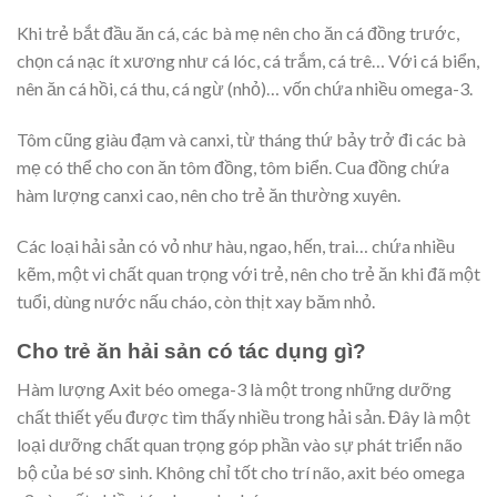
Khi trẻ bắt đầu ăn cá, các bà mẹ nên cho ăn cá đồng trước,
chọn cá nạc ít xương như cá lóc, cá trắm, cá trê… Với cá biển,
nên ăn cá hồi, cá thu, cá ngừ (nhỏ)… vốn chứa nhiều omega-3.
Tôm cũng giàu đạm và canxi, từ tháng thứ bảy trở đi các bà
mẹ có thể cho con ăn tôm đồng, tôm biển. Cua đồng chứa
hàm lượng canxi cao, nên cho trẻ ăn thường xuyên.
Các loại hải sản có vỏ như hàu, ngao, hến, trai… chứa nhiều
kẽm, một vi chất quan trọng với trẻ, nên cho trẻ ăn khi đã một
tuổi, dùng nước nấu cháo, còn thịt xay băm nhỏ.
Cho trẻ ăn hải sản có tác dụng gì?
Hàm lượng Axit béo omega-3 là một trong những dưỡng
chất thiết yếu được tìm thấy nhiều trong hải sản. Đây là một
loại dưỡng chất quan trọng góp phần vào sự phát triển não
bộ của bé sơ sinh. Không chỉ tốt cho trí não, axit béo omega