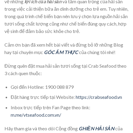
về những
lợi ích của hải sản
và tầm quan trọng của hải sản
trong việc cải thiện bữa ăn dinh dưỡng cho trẻ em. Tuy nhiên,
trong quá trình chế biến bạn nên lưu ý chọn lựa nguồn hải sản
tươi sống chất lượng cũng như chế biến đúng quy cách, hợp
vệ sinh để đảm bảo sức khỏe cho trẻ.
Cảm ơn bạn đã xem hết bài viết và đừng bỏ lỡ những Blog
hay tại chuyên mục
GÓC ẨM THỰC
của chúng tôi nhé!
Đừng quên đặt mua hải sản tươi sống tại Crab Seafood theo
3 cách quen thuộc:
Gọi đến Hotline: 1900 088 879
Đặt hàng trực tiếp tại Website:
https://crabseafood.vn
Inbox trực tiếp trên Fan Page theo link:
m.me/vtseafood.com.vn/
Hãy tham gia và theo dõi Cộng đồng
GHIỀN HẢI SẢN
của