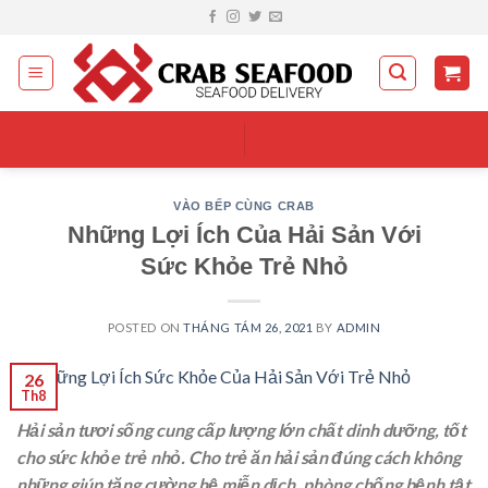
Skip
to
content
VÀO BẾP CÙNG CRAB
Những Lợi Ích Của Hải Sản Với
Sức Khỏe Trẻ Nhỏ
POSTED ON
THÁNG TÁM 26, 2021
BY
ADMIN
26
Th8
Hải sản tươi sống cung cấp lượng lớn chất dinh dưỡng, tốt
cho sức khỏe trẻ nhỏ. Cho trẻ ăn hải sản đúng cách không
những giúp tăng cường hệ miễn dịch, phòng chống bệnh tật