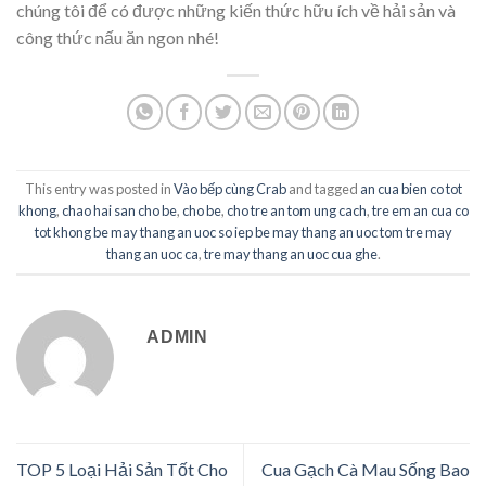
chúng tôi để có được những kiến thức hữu ích về hải sản và
công thức nấu ăn ngon nhé!
This entry was posted in
Vào bếp cùng Crab
and tagged
an cua bien co tot
khong
,
chao hai san cho be
,
cho be
,
cho tre an tom ung cach
,
tre em an cua co
tot khong be may thang an uoc so iep be may thang an uoc tom tre may
thang an uoc ca
,
tre may thang an uoc cua ghe
.
ADMIN
TOP 5 Loại Hải Sản Tốt Cho
Cua Gạch Cà Mau Sống Bao