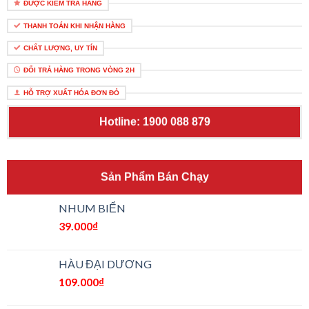
ĐƯỢC KIỂM TRA HÀNG
THANH TOÁN KHI NHẬN HÀNG
CHẤT LƯỢNG, UY TÍN
ĐỔI TRẢ HÀNG TRONG VÒNG 2H
HỖ TRỢ XUẤT HÓA ĐƠN ĐỎ
Hotline: 1900 088 879
Sản Phẩm Bán Chạy
NHUM BIỂN
39.000
₫
HÀU ĐẠI DƯƠNG
109.000
₫