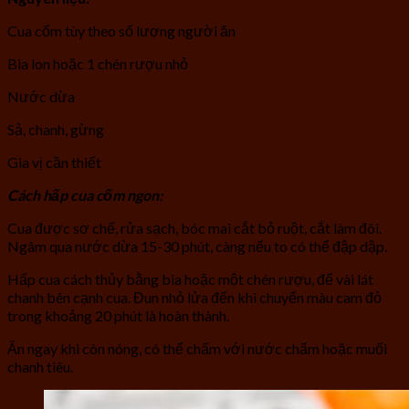
Cua cốm tùy theo số lượng người ăn
Bia lon hoặc 1 chén rượu nhỏ
Nước dừa
Sả, chanh, gừng
Gia vị cần thiết
Cách hấp cua cốm ngon:
Cua được sơ chế, rửa sạch, bóc mai cắt bỏ ruột, cắt làm đôi.
Ngâm qua nước dừa 15-30 phút, càng nếu to có thể đập dập.
Hấp cua cách thủy bằng bia hoặc một chén rượu, để vài lát
chanh bên cạnh cua. Đun nhỏ lửa đến khi chuyển màu cam đỏ
trong khoảng 20 phút là hoàn thành.
Ăn ngay khi còn nóng, có thể chấm với nước chấm hoặc muối
chanh tiêu.