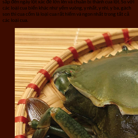
sắp đến ngày lột xác để lớn lên và chuẩn bị thành cua lột. So với
các loại cua biển khác như yếm vuông, y nhất, y nhì, y ba, gạch
son thì cua cốm là loại cua rất hiếm và ngon nhất trong tất cả
các loại cua.