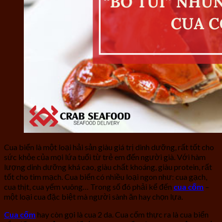
Cua biển là một loại hải sản giàu giá trị dinh dưỡng, rất tốt cho
sức khỏe của mọi lứa tuổi từ trẻ em đến người già. Với hàm
lượng dinh dưỡng khá cao, giàu chất khoáng, giàu protein, rất
tốt cho tim mạch. Cua biển có nhiều loại ngon như: cua gạch,
cua thịt, cua yếm vuông… Trong số đó phải kể đến
cua cốm
–
một loại cua đặc biệt mà người sành ăn hay chọn lựa.
Cua cốm
hay còn gọi là cua 2 da. Cua cốm thực ra là cua biển