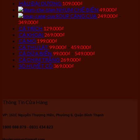
HÀU ĐẠI DƯƠNG
109.000
₫
NHUM CHẾ BIẾN
49.000
₫
SOUP CÀNG CUA
249.000
₫
–
349.000
₫
CÁ TRÍCH
129.000
₫
CÁ KHOAI
269.000
₫
CÁ MÓ
199.000
₫
CÁ THU LÁT
99.000
₫
–
459.000
₫
CÁ DỨA BIỂN
99.000
₫
–
549.000
₫
CÁ CHIM TRẮNG
269.000
₫
SÒ HUYẾT CỒ
369.000
₫
Thông Tin Cửa Hàng
VP: 151C Nguyễn Thượng Hiền, Phường 6, Quận Bình Thạnh
1900 088 879 - 0931 434 823
Huylecongvn@gmail.com