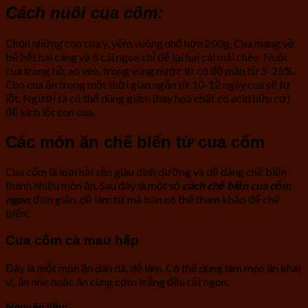
Cách nuôi cua cốm:
Chọn những con cua y, yếm vuông nhỏ hơn 200g. Cua mang về
bẻ hết hai càng và 6 cái ngoe chỉ để lại hai cái mái chèo. Nuôi
cua trong hồ, ao vèo, trong vùng nước lợ có độ mặn từ 5-25%.
Cho cua ăn trong một thời gian ngắn từ 10-12 ngày cua sẽ tự
lột. Người ta có thể dùng giấm (hay hoá chất có acid hữu cơ)
để kích lột con cua.
Các món ăn chế biến từ cua cốm
Cua cốm là loại hải sản giàu dinh dưỡng và dễ dàng chế biến
thành nhiều món ăn. Sau đây là một số
cách chế biến cua cốm
ngon
, đơn giản, dễ làm từ mà bạn có thể tham khảo để chế
biến:
Cua cốm cà mau hấp
Đây là một món ăn dân dã, dễ làm. Có thể dùng làm món ăn khai
vị, ăn nhẹ hoặc ăn cùng cơm trắng đều rất ngon.
Nguyên liệu: