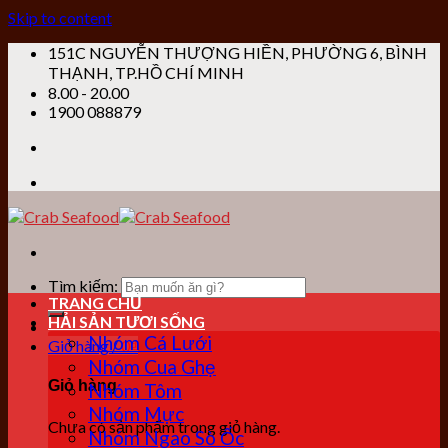
Skip to content
151C NGUYỄN THƯỢNG HIỀN, PHƯỜNG 6, BÌNH
THẠNH, TP.HỒ CHÍ MINH
8.00 - 20.00
1900 088879
Tìm kiếm:
TRANG CHỦ
HẢI SẢN TƯƠI SỐNG
Nhóm Cá Lưới
Giỏ hàng /
0
₫
Nhóm Cua Ghẹ
Giỏ hàng
Nhóm Tôm
Nhóm Mực
Chưa có sản phẩm trong giỏ hàng.
Nhóm Ngao Sò Ốc