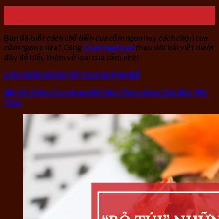
12
Th9
Bạn đã biết
cách chế biến cua cốm ngon
hay
cách chọn cua
cốm ngon
chưa? Cùng
Crab Seafood
theo dõi bài viết dưới
đây để hiểu thêm về loài cua cốm nhé!
CÁC MÓN NGON TỪ CUA HUỲNH ĐẾ
Bật Mí 3 Món Cua Hoàng Đế Hấp Thơm Ngon Cho Bữa Tiệc
Tùng