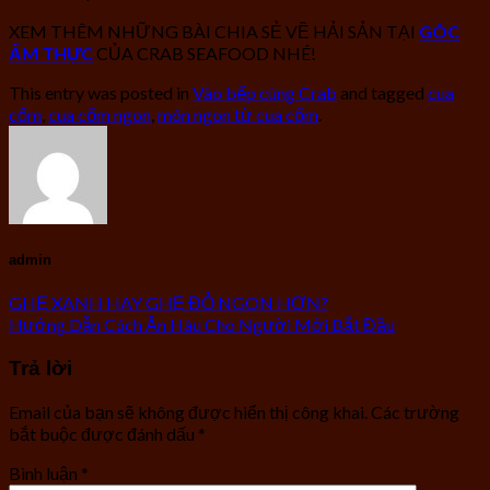
XEM THÊM NHỮNG BÀI CHIA SẺ VỀ HẢI SẢN TẠI
GÓC
ẨM THỰC
CỦA CRAB SEAFOOD NHÉ!
This entry was posted in
Vào bếp cùng Crab
and tagged
cua
cốm
,
cua cốm ngon
,
món ngon từ cua cốm
.
admin
GHẸ XANH HAY GHẸ ĐỎ NGON HƠN?
Hướng Dẫn Cách Ăn Hàu Cho Người Mới Bắt Đầu
Trả lời
Email của bạn sẽ không được hiển thị công khai.
Các trường
bắt buộc được đánh dấu
*
Bình luận
*