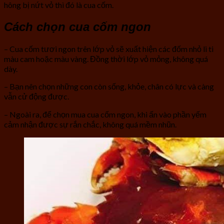
hông bị nứt vỏ thì đó là cua cốm.
Cách chọn cua cốm ngon
– Cua cốm tươi ngon trên lớp vỏ sẽ xuất hiện các đốm nhỏ li ti
màu cam hoặc màu vàng. Đồng thời lớp vỏ mỏng, không quá
dày.
– Bạn nên chọn những con còn sống, khỏe, chân có lực và càng
vẫn cử động được.
– Ngoài ra, để chọn mua cua cốm ngon, khi ấn vào phần yếm
cảm nhận được sự rắn chắc, không quá mềm nhũn.