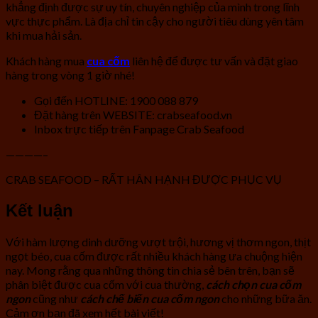
khẳng định được sự uy tín, chuyên nghiệp của mình trong lĩnh
vực thực phẩm. Là địa chỉ tin cậy cho người tiêu dùng yên tâm
khi mua hải sản.
Khách hàng mua
cua cốm
liên hệ để được tư vấn và đặt giao
hàng trong vòng 1 giờ nhé!
Gọi đến HOTLINE: 1900 088 879
Đặt hàng trên WEBSITE: crabseafood.vn
Inbox trực tiếp trên Fanpage Crab Seafood
————–
CRAB SEAFOOD – RẤT HÂN HẠNH ĐƯỢC PHỤC VỤ
Kết luận
Với hàm lượng dinh dưỡng vượt trội, hương vị thơm ngon, thịt
ngọt béo, cua cốm được rất nhiều khách hàng ưa chuộng hiện
nay. Mong rằng qua những thông tin chia sẻ bên trên, bạn sẽ
phân biệt được cua cốm với cua thường,
cách chọn cua cốm
ngon
cũng như
cách chế biến cua cốm ngon
cho những bữa ăn.
Cảm ơn bạn đã xem hết bài viết!