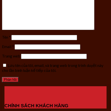
Tên
*
Email
*
Trang web
Lưu tên của tôi, email, và trang web trong trình duyệt này
cho lần bình luận kế tiếp của tôi.
CHÍNH SÁCH KHÁCH HÀNG