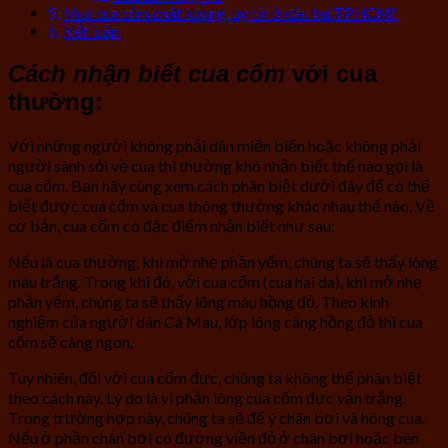
Mua cua cốm chất lượng, uy tín ở đâu tại TP.HCM?
Kết luận
Cách nhận biết cua cốm
với cua
thường:
Với những người không phải dân miền biển hoặc không phải
người sành sỏi về cua thì thường khó nhận biết thế nào gọi là
cua cốm. Bạn hãy cùng xem cách phân biệt dưới đây để có thể
biết được cua cốm và cua thông thường khác nhau thế nào. Về
cơ bản, cua cốm có đặc điểm nhận biết như sau:
Nếu là cua thường, khi mở nhẹ phần yếm, chúng ta sẽ thấy lông
màu trắng. Trong khi đó, với cua cốm (cua hai da), khi mở nhẹ
phần yếm, chúng ta sẽ thấy lông màu hồng đỏ. Theo kinh
nghiệm của người dân Cà Mau, lớp lông càng hồng đỏ thì cua
cốm sẽ càng ngon.
Tuy nhiên, đối với cua cốm đực, chúng ta không thể phân biệt
theo cách này. Lý do là vì phần lông cua cốm đực vẫn trắng.
Trong trường hợp này, chúng ta sẽ để ý chân bơi và hông cua.
Nếu ở phần chân bơi có đường viền đỏ ở chân bơi hoặc bên