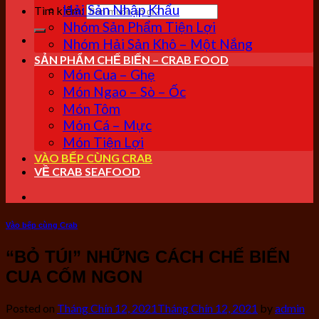
Hải Sản Nhập Khẩu
Tìm kiếm:
Nhóm Sản Phẩm Tiện Lợi
Nhóm Hải Sản Khô – Một Nắng
SẢN PHẨM CHẾ BIẾN – CRAB FOOD
Món Cua – Ghẹ
Món Ngao – Sò – Ốc
Món Tôm
Món Cá – Mực
Món Tiện Lợi
VÀO BẾP CÙNG CRAB
VỀ CRAB SEAFOOD
Vào bếp cùng Crab
“BỎ TÚI” NHỮNG CÁCH CHẾ BIẾN
CUA CỐM NGON
Posted on
Tháng Chín 12, 2021
Tháng Chín 12, 2021
by
admin