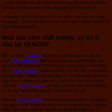
– Hành, tỏi băm nhuyễn và phi thơm cùng với mỡ hoặc dầu ăn.
Sau đó, cho cua vào rang, nấu riêng gạch để không bị vỡ.
– Nêm nếm gia vị cho vừa ăn và cho nước dừa vào nấu trong
khoảng 2 – 3 phút cho đến khi cạn nước, gạch cua săn lại thì tắt
bếp và thưởng thức.
Mua cua cốm chất lượng, uy tín ở
đâu tại TP.HCM?
Để mua được
cua cốm
tươi ngon, chất lượng bạn nên lựa
chọn
Crab Seafood
– đơn vị cung cấp và phân phối đặc sản,
hải sản Việt Nam ở tại TP.HCM. Cua cốm Cà Mau chính hiệu
được
Crab Seafood
tuyển lựa từng con, mỗi con cua khi đến
tay Quý khách hàng là cua ngon loại 1, còn tươi sống, ngậy tràn
cốm. Cua có nhiều size, quy cách và giá khác nhau cho khách
chọn lựa.
Crab Seafood
cam kết cua được bảo hành cho đến
lúc ăn, ốp con nào đền con đó, bao ăn bao đổi trả.
Đến với
Crab Seafood
khách hàng luôn mua được sản phẩm
tươi ngon, chất lượng mà giá cả lại vô cùng phù hợp. Thương
hiệu Crab Seafood được người tiêu dùng đánh giá cao và