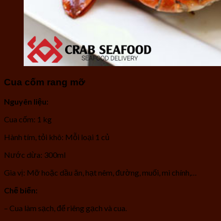
Cua cốm rang mỡ
Nguyên liệu:
Cua cốm: 1 kg
Hành tím, tỏi khô: Mỗi loại 1 củ
Nước dừa: 300ml
Gia vị: Mỡ hoặc dầu ăn, hạt nêm, đường, muối, mì chính,…
Chế biến:
– Cua làm sạch, để riêng gạch và cua.