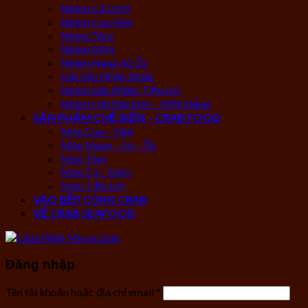
Nhóm Cá Lưới
Nhóm Cua Ghẹ
Nhóm Tôm
Nhóm Mực
Nhóm Ngao Sò Ốc
Hải Sản Nhập Khẩu
Nhóm Sản Phẩm Tiện Lợi
Nhóm Hải Sản Khô – Một Nắng
SẢN PHẨM CHẾ BIẾN – CRAB FOOD
Món Cua – Ghẹ
Món Ngao – Sò – Ốc
Món Tôm
Món Cá – Mực
Món Tiện Lợi
VÀO BẾP CÙNG CRAB
VỀ CRAB SEAFOOD
Đăng nhập
Tên tài khoản hoặc địa chỉ email
*