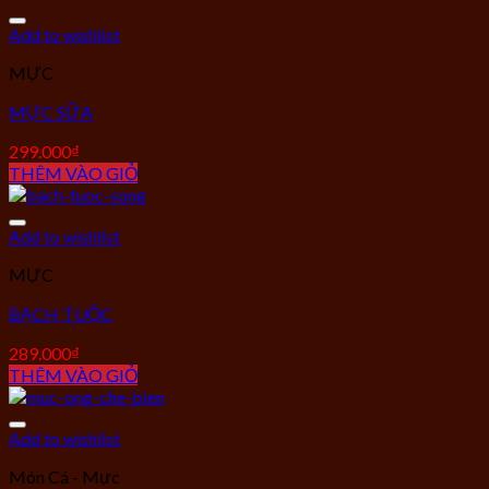
Add to wishlist
MỰC
MỰC SỮA
299.000
₫
THÊM VÀO GIỎ
Add to wishlist
MỰC
BẠCH TUỘC
289.000
₫
THÊM VÀO GIỎ
Add to wishlist
Món Cá - Mực