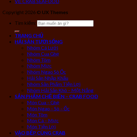
VỀ CRAB SEAFOOD
Copyright 2026 ©
UX Themes
Tìm kiếm:
TRANG CHỦ
HẢI SẢN TƯƠI SỐNG
Nhóm Cá Lưới
Nhóm Cua Ghẹ
Nhóm Tôm
Nhóm Mực
Nhóm Ngao Sò Ốc
Hải Sản Nhập Khẩu
Nhóm Sản Phẩm Tiện Lợi
Nhóm Hải Sản Khô – Một Nắng
SẢN PHẨM CHẾ BIẾN – CRAB FOOD
Món Cua – Ghẹ
Món Ngao – Sò – Ốc
Món Tôm
Món Cá – Mực
Món Tiện Lợi
VÀO BẾP CÙNG CRAB