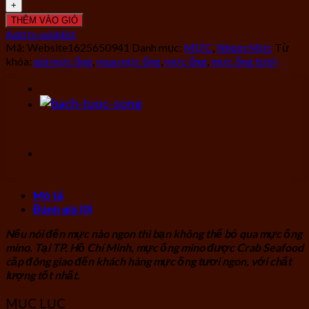
THÊM VÀO GIỎ
Add to wishlist
Mã:
Website1625650941
Danh mục:
MỰC
,
Nhóm Mực
Từ
khóa:
giá mực ống
,
mua mực ống
,
mực ống
,
mực ống tươi
Mô tả
Đánh giá (0)
Nếu nói đến mực nào ngon thì bạn không thể bỏ qua mực ống
mino. Tại TP. Hồ Chí Minh, mực ống mino được Crab Seafood
cấp đông giao đến khách hàng mực ống tươi ngon, với chất
lượng tốt nhất.
MỤC LỤC