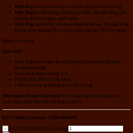
Mực ống
mino là loại mực có thân cuộn tròn hình ống.
Mực ống
là một trong những món đặc sản nổi tiếng với
hương vị thơm ngon, ngọt ngào.
Mực ống
câu về bờ còn mino nhấp nháy sau đó cấp đông
và hút chân không để con mực giữ nguyên độ tươi ngon.
Giá:
3-5 con/kg
Qui cách:
Mực ống mino câu cân và đóng gói bảo quản đá lạnh,
đóng thùng xốp.
Giao hàng nhanh trong 1H.
Thanh toán tiện lợi, dễ dàng.
1 đổi 1 nếu hàng không đạt chất lượng.
Món ngon từ mực ống mino:
Mực ống hấp hành gừng, xào
chua ngọt, nhồi thịt hấp, nướng muối ớt,…
ĐẶT HÀNG NHANH
:
1900 088 879
MỰC ỐNG MINO số lượng