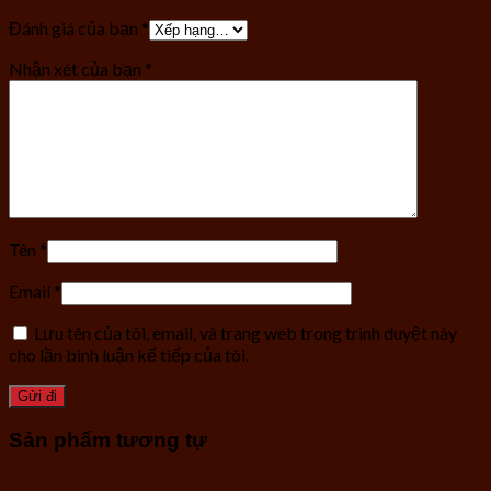
Đánh giá của bạn
*
Nhận xét của bạn
*
Tên
*
Email
*
Lưu tên của tôi, email, và trang web trong trình duyệt này
cho lần bình luận kế tiếp của tôi.
Sản phẩm tương tự