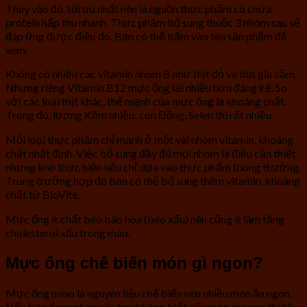
Thay vào đó, tối ưu nhất nên là nguồn thực phẩm có chứa
protein hấp thu nhanh. Thực phẩm bổ sung thuộc 3 nhóm sau sẽ
đáp ứng được điều đó. Bạn có thể bấm vào tên sản phẩm để
xem:
Không có nhiều các vitamin nhóm B như thịt đỏ và thịt gia cầm.
Nhưng riêng Vitamin B12 mực ống lại nhiều hơn đáng kể. So
với các loại thịt khác, thế mạnh của mực ống là khoáng chất.
Trong đó, lượng Kẽm nhiều; còn Đồng, Selen thì rất nhiều.
Mỗi loại thực phẩm chỉ mạnh ở một vài nhóm vitamin, khoáng
chất nhất định. Việc bổ sung đầy đủ mọi nhóm là điều cần thiết
nhưng khó thực hiện nếu chỉ dựa vào thực phẩm thông thường.
Trong trường hợp đó bạn có thể bổ sung thêm vitamin, khoáng
chất từ BioVite.
Mực ống ít chất béo bão hòa (béo xấu) nên cũng ít làm tăng
cholesterol xấu trong máu.
Mực ống chế biến món gì ngon?
Mực ống mino là nguyên liệu chế biến nên nhiều món ăn ngon.
Nếu bạn đang phân vân hay không biết nấu món gì ngon thì hãy