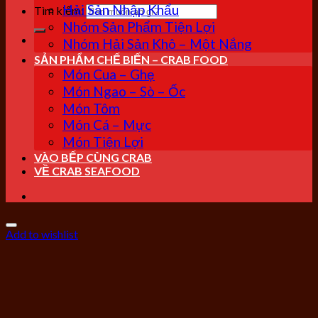
Hải Sản Nhập Khẩu
Tìm kiếm:
Nhóm Sản Phẩm Tiện Lợi
Nhóm Hải Sản Khô – Một Nắng
SẢN PHẨM CHẾ BIẾN – CRAB FOOD
Món Cua – Ghẹ
Món Ngao – Sò – Ốc
Món Tôm
Món Cá – Mực
Món Tiện Lợi
VÀO BẾP CÙNG CRAB
VỀ CRAB SEAFOOD
Add to wishlist