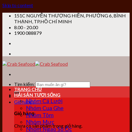
Skip to content
151C NGUYỄN THƯỢNG HIỀN, PHƯỜNG 6, BÌNH
THẠNH, TP.HỒ CHÍ MINH
8.00 - 20.00
1900 088879
Tìm kiếm:
TRANG CHỦ
HẢI SẢN TƯƠI SỐNG
Nhóm Cá Lưới
Giỏ hàng /
0
₫
Nhóm Cua Ghẹ
Giỏ hàng
Nhóm Tôm
Nhóm Mực
Chưa có sản phẩm trong giỏ hàng.
Nhóm Ngao Sò Ốc