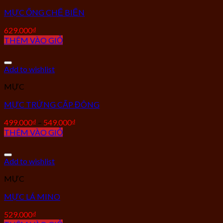
MỰC ỐNG CHẾ BIẾN
629.000
₫
THÊM VÀO GIỎ
Add to wishlist
MỰC
MỰC TRỨNG CẤP ĐÔNG
499.000
₫
–
549.000
₫
THÊM VÀO GIỎ
Add to wishlist
MỰC
MỰC LÁ MINO
529.000
₫