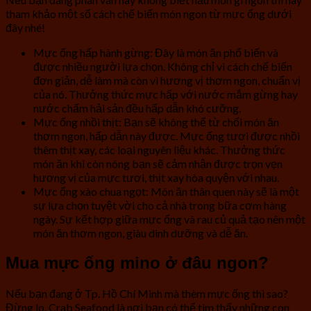
tham khảo một số cách chế biến món ngon từ mực ống dưới
đây nhé!
Mực ống hấp hành gừng: Đây là món ăn phổ biến và
được nhiều người lựa chọn. Không chỉ vì cách chế biến
đơn giản, dễ làm mà còn vì hương vị thơm ngon, chuẩn vị
của nó. Thưởng thức mực hấp với nước mắm gừng hay
nước chấm hải sản đều hấp dẫn khó cưỡng.
Mực ống nhồi thịt: Bạn sẽ không thể từ chối món ăn
thơm ngon, hấp dẫn này được. Mực ống tươi được nhồi
thêm thịt xay, các loại nguyên liệu khác. Thưởng thức
món ăn khi còn nóng bạn sẽ cảm nhận được trọn vẹn
hương vị của mực tươi, thịt xay hòa quyện với nhau.
Mực ống xào chua ngọt: Món ăn thân quen này sẽ là một
sự lựa chọn tuyệt vời cho cả nhà trong bữa cơm hàng
ngày. Sự kết hợp giữa mực ống và rau củ quả tạo nên một
món ăn thơm ngon, giàu dinh dưỡng và dễ ăn.
Mua mực ống mino ở đâu ngon?
Nếu bạn đang ở Tp. Hồ Chí Minh mà thèm mực ống thì sao?
Đừng lo, Crab Seafood là nơi bạn có thể tìm thấy những con