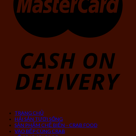
TRANG CHỦ
HẢI SẢN TƯƠI SỐNG
SẢN PHẨM CHẾ BIẾN – CRAB FOOD
VÀO BẾP CÙNG CRAB