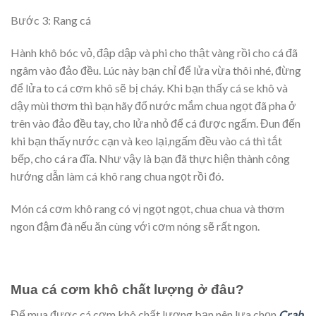
Bước 3: Rang cá
Hành khô bóc vỏ, đập dập và phi cho thật vàng rồi cho cá đã
ngâm vào đảo đều. Lúc này bạn chỉ để lửa vừa thôi nhé, đừng
để lửa to cá cơm khô sẽ bị cháy. Khi bạn thấy cá se khô và
dậy mùi thơm thì bạn hãy đổ nước mắm chua ngọt đã pha ở
trên vào đảo đều tay, cho lửa nhỏ để cá được ngấm. Đun đến
khi bạn thấy nước cạn và keo lại,ngấm đều vào cá thì tắt
bếp, cho cá ra đĩa. Như vậy là bạn đã thực hiện thành công
hướng dẫn làm cá khô rang chua ngọt rồi đó.
Món cá cơm khô rang có vị ngọt ngọt, chua chua và thơm
ngon đậm đà nếu ăn cùng với cơm nóng sẽ rất ngon.
Mua cá cơm khô chất lượng ở đâu?
Để mua được cá cơm khô chất lượng bạn nên lựa chọn
Crab