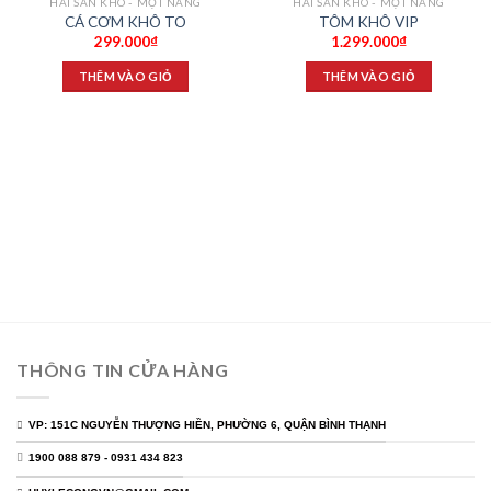
HẢI SẢN KHÔ - MỘT NẮNG
HẢI SẢN KHÔ - MỘT NẮNG
Add to
Add to
CÁ CƠM KHÔ TO
TÔM KHÔ VIP
wishlist
wishlist
299.000
₫
1.299.000
₫
THÊM VÀO GIỎ
THÊM VÀO GIỎ
THÔNG TIN CỬA HÀNG
VP: 151C NGUYỄN THƯỢNG HIỀN, PHƯỜNG 6, QUẬN BÌNH THẠNH
1900 088 879 - 0931 434 823