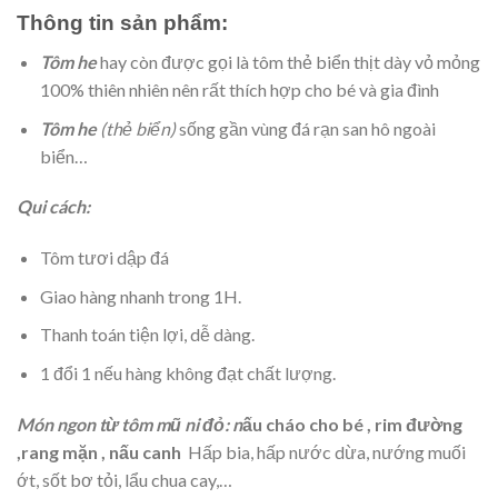
Thông tin sản phẩm:
Tôm he
hay còn được gọi là tôm thẻ biển thịt dày vỏ mỏng
100% thiên nhiên nên rất thích hợp cho bé và gia đình
Tôm he
(thẻ biển)
sống gần vùng đá rạn san hô ngoài
biển…
Qui cách:
Tôm tươi dập đá
Giao hàng nhanh trong 1H.
Thanh toán tiện lợi, dễ dàng.
1 đổi 1 nếu hàng không đạt chất lượng.
Món ngon từ tôm mũ ni đỏ:
n
ấu cháo cho bé , rim đường
,rang mặn , nấu canh
Hấp bia, hấp nước dừa, nướng muối
ớt, sốt bơ tỏi, lẩu chua cay,…