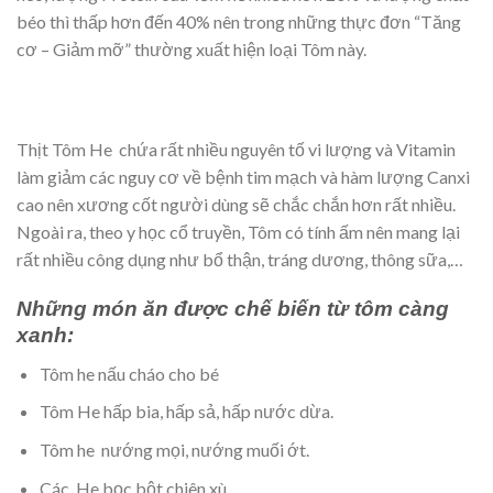
béo thì thấp hơn đến 40% nên trong những thực đơn “Tăng
cơ – Giảm mỡ” thường xuất hiện loại Tôm này.
Thịt Tôm He chứa rất nhiều nguyên tố vi lượng và Vitamin
làm giảm các nguy cơ về bệnh tim mạch và hàm lượng Canxi
cao nên xương cốt người dùng sẽ chắc chắn hơn rất nhiều.
Ngoài ra, theo y học cổ truyền, Tôm có tính ấm nên mang lại
rất nhiều công dụng như bổ thận, tráng dương, thông sữa,…
Những món ăn được chế biến từ tôm càng
xanh:
Tôm he nấu cháo cho bé
Tôm He hấp bia, hấp sả, hấp nước dừa.
Tôm he nướng mọi, nướng muối ớt.
Các He bọc bột chiên xù.