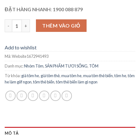
ĐẶT HÀNG NHANH
:
1900 088 879
TÔM HE (TÔM THẺ BIỂN) số lượng
THÊM VÀO GIỎ
Add to wishlist
Mã:
Website1672941493
Danh mục:
Nhóm Tôm
,
SẢN PHẨM TƯƠI SỐNG
,
TÔM
Từ khóa:
giá tôm he
,
giá tôm thẻ
,
mua tôm he
,
mua tôm thẻ biển
,
tôm he
,
tôm
he làm giif ngon
,
tôm thẻ biển
,
tôm thẻ biển làm gì ngon
MÔ TẢ