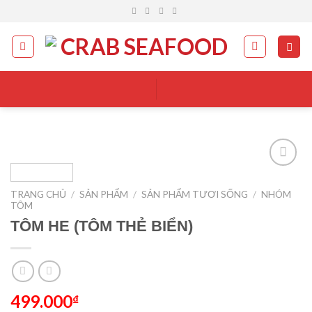
Skip
to
content
Add to
wishlist
TRANG CHỦ
/
SẢN PHẨM
/
SẢN PHẨM TƯƠI SỐNG
/
NHÓM
TÔM
TÔM HE (TÔM THẺ BIỂN)
499.000
₫