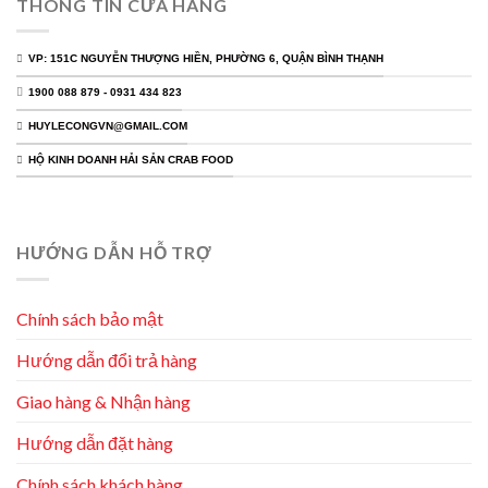
THÔNG TIN CỬA HÀNG
VP: 151C NGUYỄN THƯỢNG HIỀN, PHƯỜNG 6, QUẬN BÌNH THẠNH
1900 088 879 - 0931 434 823
HUYLECONGVN@GMAIL.COM
HỘ KINH DOANH HẢI SẢN CRAB FOOD
HƯỚNG DẪN HỖ TRỢ
Chính sách bảo mật
Hướng dẫn đổi trả hàng
Giao hàng & Nhận hàng
Hướng dẫn đặt hàng
Chính sách khách hàng