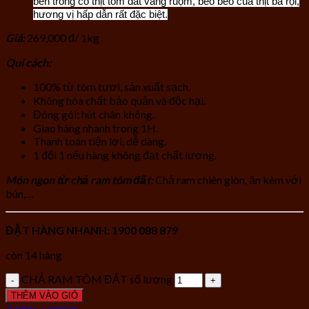
bên trong có thịt tôm đất vàng ruộm, beo béo của thịt ba rọi,
hương vị hấp dẫn rất đặc biệt.
Giá:
269,000 đ/ 1kg
Qui cách:
100% từ tôm tươi, sản xuất sạch.
Không hóa chất bảo quản và độc hại.
Đóng gói: hút chân không.
Giao hàng nhanh trong 1H.
Thanh toán tiện lợi, dễ dàng.
1 đổi 1 nếu hàng không đạt chất lượng.
Món ngon từ chả ram tôm đất:
Chả ram chiên giòn, ăn kèm với
bún,…
ĐẶT HÀNG NHANH: 1900 088 879
còn 14 hàng
CHẢ RAM TÔM ĐẤT số lượng
THÊM VÀO GIỎ