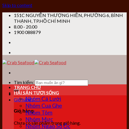
Skip to content
151C NGUYỄN THƯỢNG HIỀN, PHƯỜNG 6, BÌNH
THẠNH, TP.HỒ CHÍ MINH
8.00 - 20.00
1900 088879
Tìm kiếm:
TRANG CHỦ
HẢI SẢN TƯƠI SỐNG
Nhóm Cá Lưới
Giỏ hàng /
0
₫
Nhóm Cua Ghẹ
Giỏ hàng
Nhóm Tôm
Nhóm Mực
Chưa có sản phẩm trong giỏ hàng.
Nhóm Ngao Sò Ốc