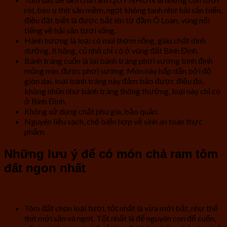
rói, béo ụ thịt săn mềm, ngọt không tanh như hải sản biển,
điều đặt biệt là được bắt lên từ đầm Ô Loan, vùng nổi
tiếng về hải sản tươi sống.
Hành hương là loại có mùi thơm nồng, giàu chất dinh
dưỡng, ít hăng, củ nhỏ chỉ có ở vùng đất Bình Định.
Bánh tráng cuốn là lại bánh tráng phơi sương bình định
mỏng mịn, được phơi sương. Món này hấp dẩn bởi độ
giòn dai, loại bánh tráng này đảm bảo được điều đó,
không nhũn như bánh tráng thông thường, loại này chỉ có
ở Bình Định.
Không sử dụng chất phụ gia, bảo quản.
Nguyên liệu sạch, chế biến hợp vệ sinh an toàn thực
phẩm.
Những lưu ý để có món chả ram tôm
đất ngon nhất
Tôm đất chọn loại tươi, tốt nhất là vừa mới bắt, như thế
thịt mới săn và ngọt. Tốt nhất là để nguyên con để cuốn,