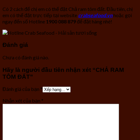
Có 2 cách để chị em có thể đặt Chả ram tôm đất. Đầu tiên, chị
em có thể đặt trực tiếp tại website
crabseafood.vn
hoặc gọi
ngay đến số Hotline
1900 088 879
để đặt hàng nhé!
Đánh giá
Chưa có đánh giá nào.
Hãy là người đầu tiên nhận xét “CHẢ RAM
TÔM ĐẤT”
Đánh giá của bạn
*
Nhận xét của bạn
*