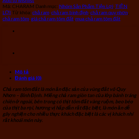
Add to wishlist
Mã:
CHARAM
Danh mục:
Nhóm Sản Phẩm Tiện Lợi
,
TIỆN
LỢI
Từ khóa:
chả ram
,
chả ram bình định
,
chả ram quy nhơn
,
chả ram tôm
,
giá chả ram tôm đất
,
mua chả ram tôm đất
Mô tả
Đánh giá (0)
Chả ram tôm đất là món ăn đặc sản của vùng đất võ Quy
Nhơn – Bình Định. Miếng chả ram giòn tan của lớp bánh tráng
chiên ở ngoài, bên trong có thịt tôm đất vàng ruộm, beo béo
của thịt ba rọi, hương vị hấp dẫn rất đặc biệt, là món ăn dễ
gây nghiện cho nhiều thực khách đặc biệt là các vị khách nhí
rất khoái món này.