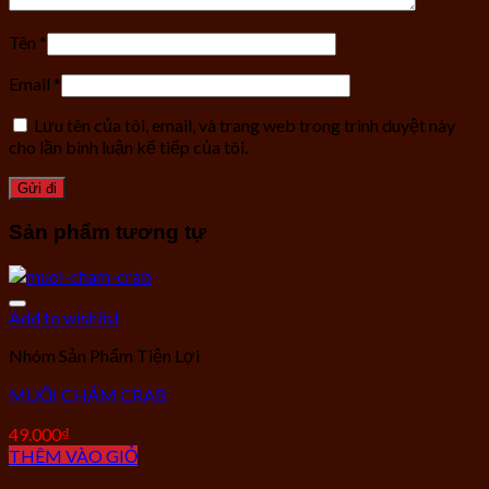
Tên
*
Email
*
Lưu tên của tôi, email, và trang web trong trình duyệt này
cho lần bình luận kế tiếp của tôi.
Sản phẩm tương tự
Add to wishlist
Nhóm Sản Phẩm Tiện Lợi
MUỐI CHẤM CRAB
49.000
₫
THÊM VÀO GIỎ