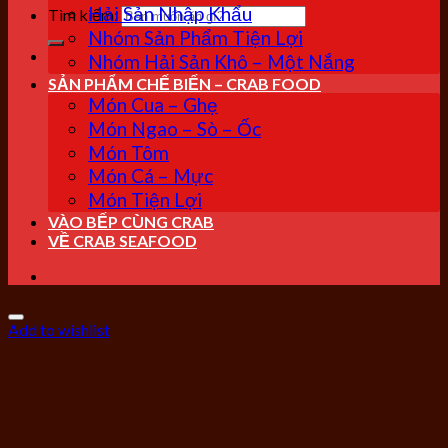
Hải Sản Nhập Khẩu
Tìm kiếm:
Nhóm Sản Phẩm Tiện Lợi
Nhóm Hải Sản Khô – Một Nắng
SẢN PHẨM CHẾ BIẾN – CRAB FOOD
Món Cua – Ghẹ
Món Ngao – Sò – Ốc
Món Tôm
Món Cá – Mực
Món Tiện Lợi
VÀO BẾP CÙNG CRAB
VỀ CRAB SEAFOOD
Add to wishlist