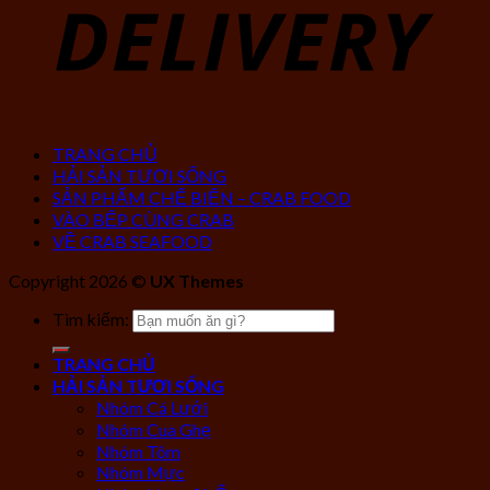
TRANG CHỦ
HẢI SẢN TƯƠI SỐNG
SẢN PHẨM CHẾ BIẾN – CRAB FOOD
VÀO BẾP CÙNG CRAB
VỀ CRAB SEAFOOD
Copyright 2026 ©
UX Themes
Tìm kiếm:
TRANG CHỦ
HẢI SẢN TƯƠI SỐNG
Nhóm Cá Lưới
Nhóm Cua Ghẹ
Nhóm Tôm
Nhóm Mực