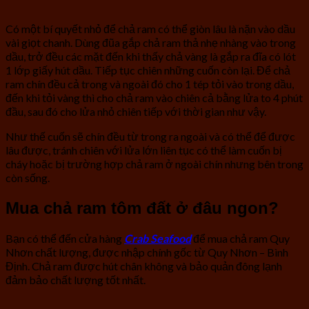
Có một bí quyết nhỏ để chả ram có thể giòn lâu là nặn vào dầu
vài giọt chanh. Dùng đũa gắp chả ram thả nhẹ nhàng vào trong
dầu, trở đều các mặt đến khi thấy chả vàng là gắp ra đĩa có lót
1 lớp giấy hút dầu. Tiếp tục chiên những cuốn còn lại. Để chả
ram chín đều cả trong và ngoài đó cho 1 tép tỏi vào trong dầu,
đến khi tỏi vàng thì cho chả ram vào chiên cả bằng lửa to 4 phút
đầu, sau đó cho lửa nhỏ chiên tiếp với thời gian như vậy.
Như thế cuốn sẽ chín đều từ trong ra ngoài và có thể để được
lâu được, tránh chiên với lửa lớn liên tục có thể làm cuốn bị
cháy hoặc bị trường hợp chả ram ở ngoài chín nhưng bên trong
còn sống.
Mua chả ram tôm đất ở đâu ngon?
Bạn có thể đến cửa hàng
Crab Seafood
để mua chả ram Quy
Nhơn chất lượng, được nhập chính gốc từ Quy Nhơn – Bình
Định. Chả ram được hút chân không và bảo quản đông lạnh
đảm bảo chất lượng tốt nhất.