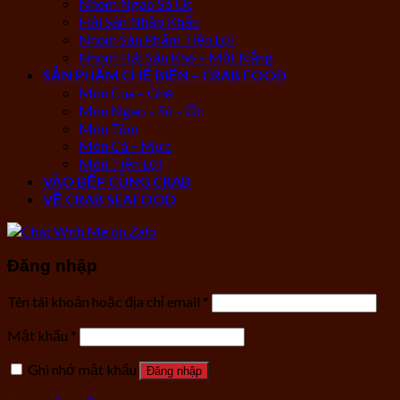
Nhóm Ngao Sò Ốc
Hải Sản Nhập Khẩu
Nhóm Sản Phẩm Tiện Lợi
Nhóm Hải Sản Khô – Một Nắng
SẢN PHẨM CHẾ BIẾN – CRAB FOOD
Món Cua – Ghẹ
Món Ngao – Sò – Ốc
Món Tôm
Món Cá – Mực
Món Tiện Lợi
VÀO BẾP CÙNG CRAB
VỀ CRAB SEAFOOD
Đăng nhập
Tên tài khoản hoặc địa chỉ email
*
Mật khẩu
*
Ghi nhớ mật khẩu
Đăng nhập