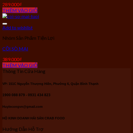
289.000
₫
THÊM VÀO GIỎ
Add to wishlist
Nhóm Sản Phẩm Tiện Lợi
CỒI SÒ MAI
389.000
₫
THÊM VÀO GIỎ
Thông Tin Cửa Hàng
VP: 151C Nguyễn Thượng Hiền, Phường 6, Quận Bình Thạnh
1900 088 879 - 0931 434 823
Huylecongvn@gmail.com
HỘ KINH DOANH HẢI SẢN CRAB FOOD
Hướng Dẫn Hỗ Trợ