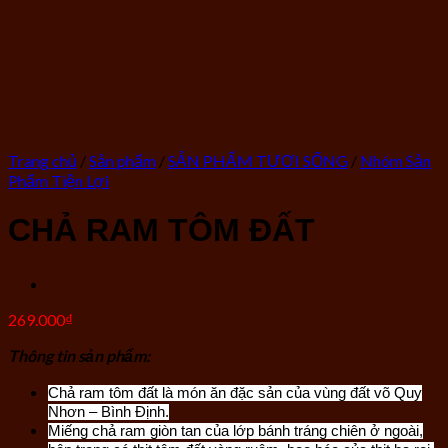
Trang chủ
/
Sản phẩm
/
SẢN PHẨM TƯƠI SỐNG
/
Nhóm Sản
Phẩm Tiện Lợi
CHẢ RAM TÔM ĐẤT
269.000
₫
Thông tin sản phẩm:
Chả ram tôm đất là món ăn đặc sản của vùng đất võ Quy
Nhơn – Bình Định.
Miếng chả ram giòn tan của lớp bánh tráng chiên ở ngoài,