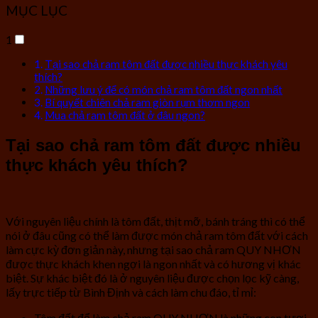
MỤC LỤC
1
Tại sao chả ram tôm đất được nhiều thực khách yêu
thích?
Những lưu ý để có món chả ram tôm đất ngon nhất
Bí quyết chiên chả ram giòn rụm thơm ngon
Mua chả ram tôm đất ở đâu ngon?
Tại sao chả ram tôm đất được nhiều
thực khách yêu thích?
Với nguyên liệu chính là tôm đất, thịt mỡ, bánh tráng thì có thể
nói ở đâu cũng có thể làm được món chả ram tôm đất với cách
làm cực kỳ đơn giản này, nhưng tại sao chả ram QUY NHƠN
được thực khách khen ngợi là ngon nhất và có hương vị khác
biệt. Sự khác biệt đó là ở nguyên liệu được chọn lọc kỹ càng,
lấy trực tiếp từ Bình Định và cách làm chu đáo, tỉ mỉ:
Tôm đất để làm chả ram QUY NHƠN là những con tươi