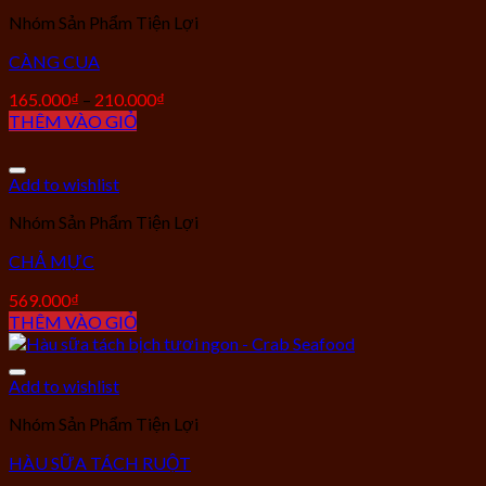
Nhóm Sản Phẩm Tiện Lợi
CÀNG CUA
165.000
₫
–
210.000
₫
THÊM VÀO GIỎ
Add to wishlist
Nhóm Sản Phẩm Tiện Lợi
CHẢ MỰC
569.000
₫
THÊM VÀO GIỎ
Add to wishlist
Nhóm Sản Phẩm Tiện Lợi
HÀU SỮA TÁCH RUỘT