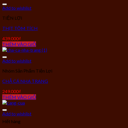
Add to wishlist
TIỆN LỢI
THỊT TÔM TÍCH
439.000
₫
THÊM VÀO GIỎ
Add to wishlist
Nhóm Sản Phẩm Tiện Lợi
CHẢ CÁ NHA TRANG
249.000
₫
THÊM VÀO GIỎ
Add to wishlist
Hết hàng