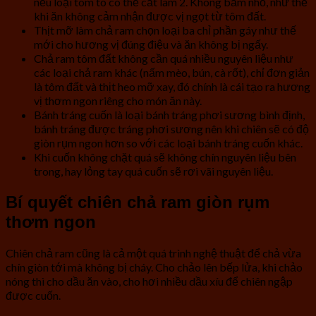
nếu loại tôm to có thể cắt làm 2. Không băm nhỏ, như thế
khi ăn không cảm nhận được vị ngọt từ tôm đất.
Thịt mỡ làm chả ram chọn loại ba chỉ phần gáy như thế
mới cho hương vị đúng điệu và ăn không bị ngấy.
Chả ram tôm đất không cần quá nhiều nguyên liệu như
các loại chả ram khác (nấm mèo, bún, cà rốt), chỉ đơn giản
là tôm đất và thịt heo mỡ xay, đó chính là cái tạo ra hương
vị thơm ngon riêng cho món ăn này.
Bánh tráng cuốn là loại bánh tráng phơi sương bình định,
bánh tráng được tráng phơi sương nên khi chiên sẽ có độ
giòn rụm ngon hơn so với các loại bánh tráng cuốn khác.
Khi cuốn không chặt quá sẽ không chín nguyên liệu bên
trong, hay lỏng tay quá cuốn sẽ rơi vãi nguyên liệu.
Bí quyết chiên chả ram giòn rụm
thơm ngon
Chiên chả ram cũng là cả một quá trình nghệ thuật để chả vừa
chín giòn tới mà không bị cháy. Cho chảo lên bếp lửa, khi chảo
nóng thì cho dầu ăn vào, cho hơi nhiều dầu xíu để chiên ngập
được cuốn.