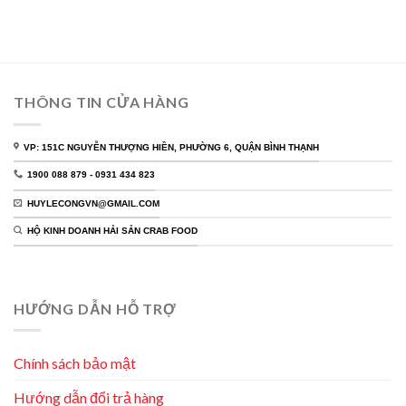
THÔNG TIN CỬA HÀNG
VP: 151C NGUYỄN THƯỢNG HIỀN, PHƯỜNG 6, QUẬN BÌNH THẠNH
1900 088 879 - 0931 434 823
HUYLECONGVN@GMAIL.COM
HỘ KINH DOANH HẢI SẢN CRAB FOOD
HƯỚNG DẪN HỖ TRỢ
Chính sách bảo mật
Hướng dẫn đổi trả hàng