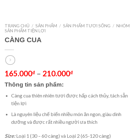
TRANG CHỦ
/
SẢN PHẨM
/
SẢN PHẨM TƯƠI SỐNG
/
NHÓM
SẢN PHẨM TIỆN LỢI
CÀNG CUA
165.000
–
210.000
₫
₫
Thông tin sản phẩm:
Càng cua thiên nhiên tươi được hấp cách thủy, tách sẵn
tiện lợi
Là nguyên liệu chế biến nhiều món ăn ngon, giàu dinh
dưỡng và được rất nhiều người ưa thích
Size:
Loại 1 (30 – 60 càng) và Loại 2 (65-120 càng)