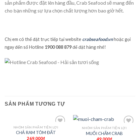
sản phẩm được đặt lên hàng đầu, Crab Seafood sẽ mang đến
cho bạn những sự lựa chọn chất lượng hơn bao giờ hết.
Chị em có thể đặt trực tiếp tại website
crabseafood.vn
hoặc gọi
ngay đến số Hotline
1900 088 879
để đặt hàng nhé!
SẢN PHẨM TƯƠNG TỰ
NHÓM SẢN PHẨM TIỆN LỢI
NHÓM SẢN PHẨM TIỆN LỢI
Add to
Add to
CHẢ RAM TÔM ĐẤT
MUỐI CHẤM CRAB
wishlist
wishlist
269.000
₫
49.000
₫