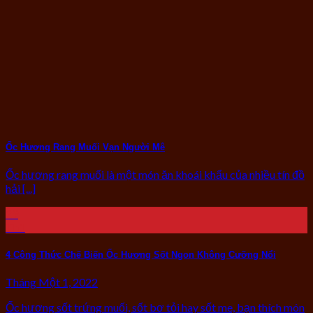
Ốc Hương Rang Muối Vạn Người Mê
Ốc hương rang muối là một món ăn khoái khẩu của nhiều tín đồ
hải [...]
29
Th1
4 Công Thức Chế Biến Ốc Hương Sốt Ngon Không Cưỡng Nổi
Tháng Một 1, 2022
Ốc hương sốt trứng muối, sốt bơ tỏi hay sốt me, bạn thích món