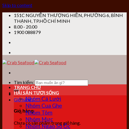
Skip to content
151C NGUYỄN THƯỢNG HIỀN, PHƯỜNG 6, BÌNH
THẠNH, TP.HỒ CHÍ MINH
8.00 - 20.00
1900 088879
Tìm kiếm:
TRANG CHỦ
HẢI SẢN TƯƠI SỐNG
Nhóm Cá Lưới
Giỏ hàng /
0
₫
Nhóm Cua Ghẹ
Giỏ hàng
Nhóm Tôm
Nhóm Mực
Chưa có sản phẩm trong giỏ hàng.
Nhóm Ngao Sò Ốc