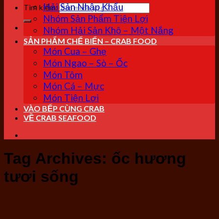
Hải Sản Nhập Khẩu
Tìm kiếm:
Nhóm Sản Phẩm Tiện Lợi
Nhóm Hải Sản Khô – Một Nắng
SẢN PHẨM CHẾ BIẾN – CRAB FOOD
Món Cua – Ghẹ
Món Ngao – Sò – Ốc
Món Tôm
Món Cá – Mực
Món Tiện Lợi
VÀO BẾP CÙNG CRAB
VỀ CRAB SEAFOOD
Tag Archives:
ốc hương
tươi sống