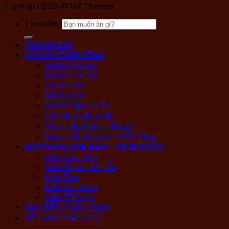
Copyright 2026 ©
UX Themes
Tìm kiếm:
TRANG CHỦ
HẢI SẢN TƯƠI SỐNG
Nhóm Cá Lưới
Nhóm Cua Ghẹ
Nhóm Tôm
Nhóm Mực
Nhóm Ngao Sò Ốc
Hải Sản Nhập Khẩu
Nhóm Sản Phẩm Tiện Lợi
Nhóm Hải Sản Khô – Một Nắng
SẢN PHẨM CHẾ BIẾN – CRAB FOOD
Món Cua – Ghẹ
Món Ngao – Sò – Ốc
Món Tôm
Món Cá – Mực
Món Tiện Lợi
VÀO BẾP CÙNG CRAB
VỀ CRAB SEAFOOD