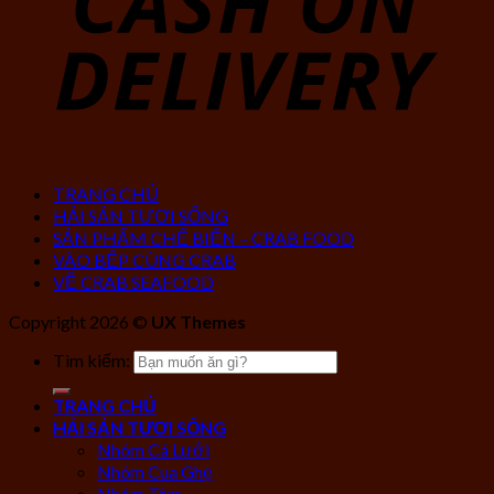
TRANG CHỦ
HẢI SẢN TƯƠI SỐNG
SẢN PHẨM CHẾ BIẾN – CRAB FOOD
VÀO BẾP CÙNG CRAB
VỀ CRAB SEAFOOD
Copyright 2026 ©
UX Themes
Tìm kiếm:
TRANG CHỦ
HẢI SẢN TƯƠI SỐNG
Nhóm Cá Lưới
Nhóm Cua Ghẹ
Nhóm Tôm