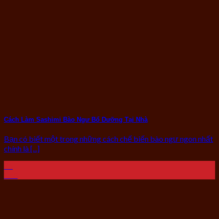
Cách Làm Sashimi Bào Ngư Bổ Dưỡng Tại Nhà
Bạn có biết một trong những cách chế biến bào ngư ngon nhất
chính là [...]
26
Th3