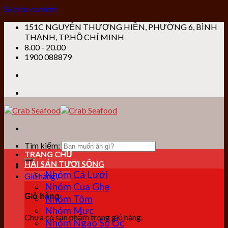
Skip to content
151C NGUYỄN THƯỢNG HIỀN, PHƯỜNG 6, BÌNH
THẠNH, TP.HỒ CHÍ MINH
8.00 - 20.00
1900 088879
Tìm kiếm:
TRANG CHỦ
HẢI SẢN TƯƠI SỐNG
Nhóm Cá Lưới
Giỏ hàng /
0
₫
Nhóm Cua Ghẹ
Giỏ hàng
Nhóm Tôm
Nhóm Mực
Chưa có sản phẩm trong giỏ hàng.
Nhóm Ngao Sò Ốc