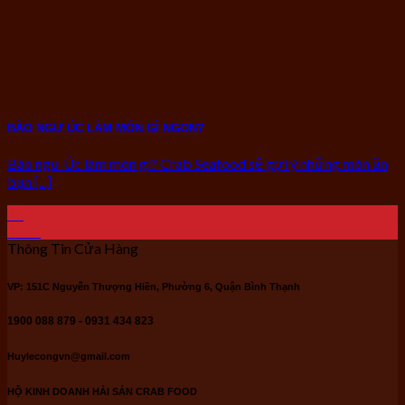
BÀO NGƯ ÚC LÀM MÓN GÌ NGON?
Bào ngư Úc làm món gì? Crab Seafood sẽ gợi ý những món ăn
bạn [...]
13
Th11
Thông Tin Cửa Hàng
VP: 151C Nguyễn Thượng Hiền, Phường 6, Quận Bình Thạnh
1900 088 879 - 0931 434 823
Huylecongvn@gmail.com
HỘ KINH DOANH HẢI SẢN CRAB FOOD