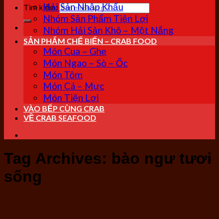
Hải Sản Nhập Khẩu
Tìm kiếm:
Nhóm Sản Phẩm Tiện Lợi
Nhóm Hải Sản Khô – Một Nắng
SẢN PHẨM CHẾ BIẾN – CRAB FOOD
Món Cua – Ghẹ
Món Ngao – Sò – Ốc
Món Tôm
Món Cá – Mực
Món Tiện Lợi
VÀO BẾP CÙNG CRAB
VỀ CRAB SEAFOOD
Tag Archives:
bào ngư tươi
sống