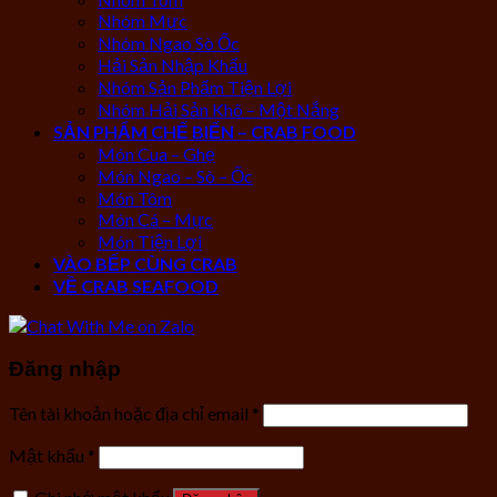
Nhóm Mực
Nhóm Ngao Sò Ốc
Hải Sản Nhập Khẩu
Nhóm Sản Phẩm Tiện Lợi
Nhóm Hải Sản Khô – Một Nắng
SẢN PHẨM CHẾ BIẾN – CRAB FOOD
Món Cua – Ghẹ
Món Ngao – Sò – Ốc
Món Tôm
Món Cá – Mực
Món Tiện Lợi
VÀO BẾP CÙNG CRAB
VỀ CRAB SEAFOOD
Đăng nhập
Tên tài khoản hoặc địa chỉ email
*
Mật khẩu
*