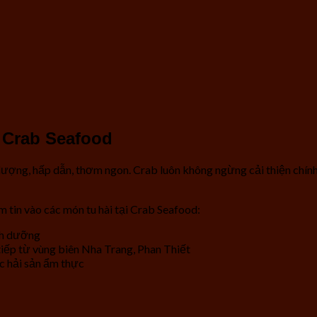
i Crab Seafood
lượng, hấp dẫn, thơm ngon. Crab luôn không ngừng cải thiện chín
m tin vào các món tu hài tại Crab Seafood:
inh dưỡng
 tiếp từ vùng biên Nha Trang, Phan Thiết
c hải sản ẩm thực