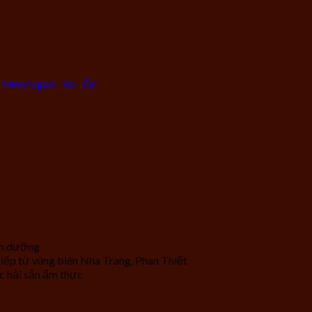
Món Ngao - Sò - Ốc
inh dưỡng
 tiếp từ vùng biên Nha Trang, Phan Thiết
c hải sản ẩm thực