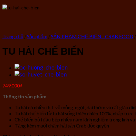
Trang chủ
/
Sản phẩm
/
SẢN PHẨM CHẾ BIẾN - CRAB FOOD
/
TU HÀI CHẾ BIẾN
749.000
₫
Thông tin sản phẩm
Tu hài có nhiều thịt, vỏ mỏng, ngọt, dai thơm và rất giàu d
Tu hài chế biến từ tu hài sống thiên nhiên 100%, nhập trực
Chế biến bởi đầu bếp nhiều năm kinh nghiệm trong lĩnh vự
Tặng kèm muối chấm hải sản Crab độc quyền