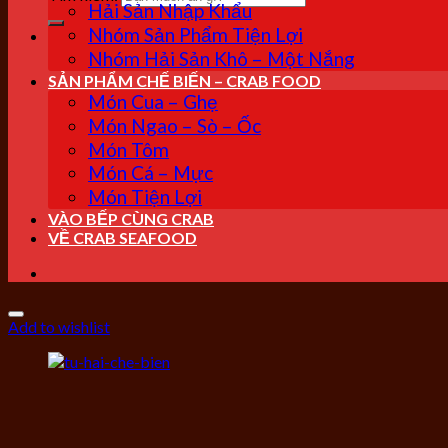
Hải Sản Nhập Khẩu
Nhóm Sản Phẩm Tiện Lợi
Nhóm Hải Sản Khô – Một Nắng
SẢN PHẨM CHẾ BIẾN – CRAB FOOD
Món Cua – Ghẹ
Món Ngao – Sò – Ốc
Món Tôm
Món Cá – Mực
Món Tiện Lợi
VÀO BẾP CÙNG CRAB
VỀ CRAB SEAFOOD
Add to wishlist