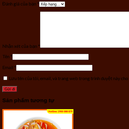
Đánh giá của bạn
*
Nhận xét của bạn
*
Tên
*
Email
*
Lưu tên của tôi, email, và trang web trong trình duyệt này cho 
Sản phẩm tương tự