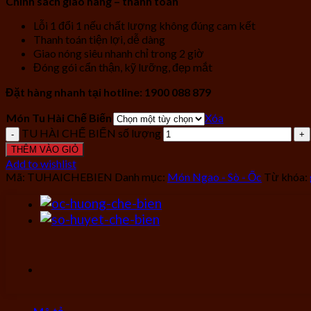
Chính sách giao hàng – thanh toán
Lỗi 1 đổi 1 nếu chất lượng không đúng cam kết
Thanh toán tiện lợi, dễ dàng
Giao nóng siêu nhanh chỉ trong 2 giờ
Đóng gói cẩn thận, kỹ lưỡng, đẹp mắt
Đặt hàng nhanh tại hotline: 1900 088 879
Món Tu Hài Chế Biến
Xóa
TU HÀI CHẾ BIẾN số lượng
THÊM VÀO GIỎ
Add to wishlist
Mã:
TUHAICHEBIEN
Danh mục:
Món Ngao - Sò - Ốc
Từ khóa: