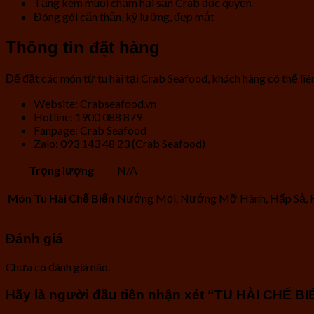
Tặng kèm muối chấm hải sản Crab độc quyền
Đóng gói cẩn thận, kỹ lưỡng, đẹp mắt
Thông tin đặt hàng
Để đặt các món từ tu hài tại Crab Seafood, khách hàng có thể liên
Website: Crabseafood.vn
Hotline: 1900 088 879
Fanpage: Crab Seafood
Zalo: 093 143 48 23 (Crab Seafood)
Trọng lượng
N/A
Món Tu Hài Chế Biến
Nướng Mọi, Nướng Mỡ Hành, Hấp Sả, 
Đánh giá
Chưa có đánh giá nào.
Hãy là người đầu tiên nhận xét “TU HÀI CHẾ BI