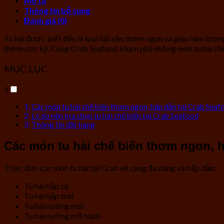
Mô tả
Thông tin bổ sung
Đánh giá (0)
Tu hài được biết đến là loại hải sản thơm ngon và giàu hàm lượng
thơm cực kỳ.
Cùng Crab Seafood khám phá những món tu hài chế 
MỤC LỤC
1
Các món tu hài chế biến thơm ngon, hấp dẫn tại Crab Seaf
Lý do nên lựa chọn tu hài chế biến tại Crab Seafood
Thông tin đặt hàng
Các món tu hài chế biến thơm ngon, h
Thực đơn các món tu hài tại Crab vô cùng đa dạng và hấp dẫn:
Tu hài hấp sả
Tu hài hấp thái
Tu hài nướng mọi
Tu hài nướng mỡ hành