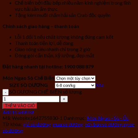
Chế biến bởi đầu bếp nhiều năm kinh nghiệm trong lĩnh
vực hải sản ẩm thực
Tặng kèm muối chấm hải sản Crab độc quyền
Chính sách giao hàng – thanh toán
Lỗi 1 đổi 1 nếu chất lượng không đúng cam kết
Thanh toán tiện lợi, dễ dàng
Giao nóng siêu nhanh chỉ trong 2 giờ
Đóng gói cẩn thận, kỹ lưỡng, đẹp mắt
Đặt hàng nhanh tại hotline: 1900 088 879
Món Ngao Sò Chế Biến
SIZE SÒ DƯƠNG
Xóa
SÒ DƯƠNG CHẾ BIẾN số lượng
THÊM VÀO GIỎ
Add to wishlist
Mã:
Website1642755830-1
Danh mục:
Món Ngao - Sò - Ốc
Từ khóa:
giá sò dương
,
mua sò dương
,
nơi bán sò dương ngon
,
sò dương