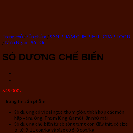
Trang chủ
/
Sản phẩm
/
SẢN PHẨM CHẾ BIẾN - CRAB FOOD
/
Món Ngao - Sò - Ốc
SÒ DƯƠNG CHẾ BIẾN
649.000
₫
Thông tin sản phẩm
Sò dương có vị dai ngọt, thơm giòn, thích hợp các món
hấp và nướng. Thơm lừng, ăn một lần nhớ mãi
Sò dương chế biến từ sò sống từng con, đầy thịt, có size
bi từ 9-11 con/kg và size cồ 6-8 con/kg