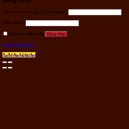
Đăng nhập
Tên tài khoản hoặc địa chỉ email
*
Mật khẩu
*
Ghi nhớ mật khẩu
Đăng nhập
Quên mật khẩu?
Call Now Button