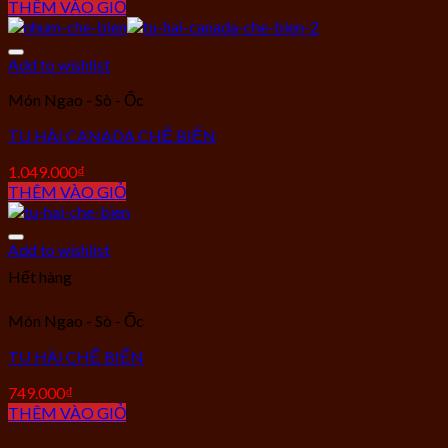
THÊM VÀO GIỎ
Add to wishlist
Món Ngao - Sò - Ốc
TU HÀI CANADA CHẾ BIẾN
1.049.000
₫
THÊM VÀO GIỎ
Add to wishlist
Hết hàng
Món Ngao - Sò - Ốc
TU HÀI CHẾ BIẾN
749.000
₫
THÊM VÀO GIỎ