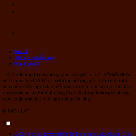
Mô tả
Thông tin bổ sung
Đánh giá (0)
Thịt Sò dương bi dai nhưng giòn, vị ngọt, có thể chế biến được
nhiều món ăn chơi. Mùi sò dương nướng, hấp thơm nức mũi
hòa quện với vị ngọt đặc biệt của sò khiến bạn ăn một lần đảm
bảo muốn ăn lần thứ hai.
Cùng Crab Seafood khám phá những
món sò dương chế biến ngon siêu đỉnh nha.
MỤC LỤC
1
Các món sò dương chế biến thơm ngon, hấp dẫn tại Crab