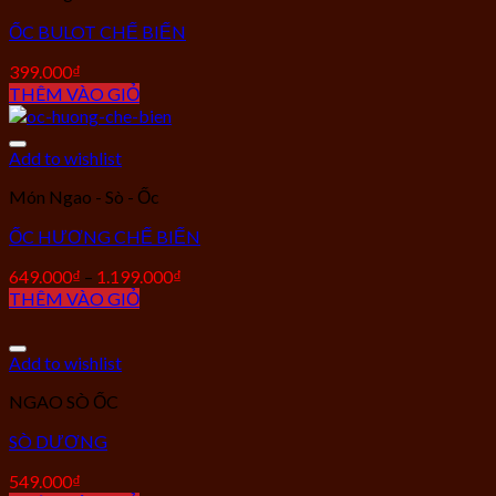
ỐC BULOT CHẾ BIẾN
399.000
₫
THÊM VÀO GIỎ
Add to wishlist
Món Ngao - Sò - Ốc
ỐC HƯƠNG CHẾ BIẾN
649.000
₫
–
1.199.000
₫
THÊM VÀO GIỎ
Add to wishlist
NGAO SÒ ỐC
SÒ DƯƠNG
549.000
₫