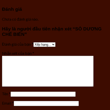
Đánh giá
Chưa có đánh giá nào.
Hãy là người đầu tiên nhận xét “SÒ DƯƠNG
CHẾ BIẾN”
Đánh giá của bạn
*
Nhận xét của bạn
*
Tên
*
Email
*