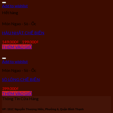
Add to wishlist
Hết hàng
Món Ngao - Sò - Ốc
HÀU NHẬT CHẾ BIẾN
149.000
₫
–
199.000
₫
THÊM VÀO GIỎ
Add to wishlist
Món Ngao - Sò - Ốc
SÒ LÔNG CHẾ BIẾN
399.000
₫
THÊM VÀO GIỎ
Thông Tin Cửa Hàng
VP: 151C Nguyễn Thượng Hiền, Phường 6, Quận Bình Thạnh