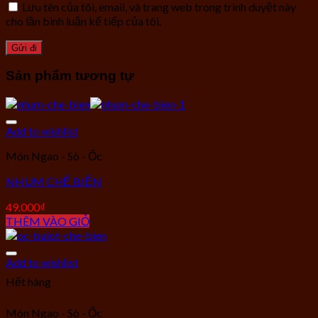
Lưu tên của tôi, email, và trang web trong trình duyệt này
cho lần bình luận kế tiếp của tôi.
Sản phẩm tương tự
Add to wishlist
Món Ngao - Sò - Ốc
NHUM CHẾ BIẾN
49.000
₫
THÊM VÀO GIỎ
Add to wishlist
Hết hàng
Món Ngao - Sò - Ốc