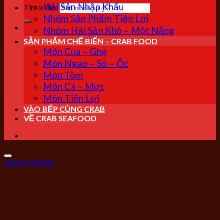
Hải Sản Nhập Khẩu
Tìm kiếm:
Nhóm Sản Phẩm Tiện Lợi
Nhóm Hải Sản Khô – Một Nắng
SẢN PHẨM CHẾ BIẾN – CRAB FOOD
Món Cua – Ghẹ
Món Ngao – Sò – Ốc
Món Tôm
Món Cá – Mực
Món Tiện Lợi
VÀO BẾP CÙNG CRAB
VỀ CRAB SEAFOOD
Add to wishlist