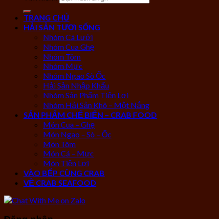
TRANG CHỦ
HẢI SẢN TƯƠI SỐNG
Nhóm Cá Lưới
Nhóm Cua Ghẹ
Nhóm Tôm
Nhóm Mực
Nhóm Ngao Sò Ốc
Hải Sản Nhập Khẩu
Nhóm Sản Phẩm Tiện Lợi
Nhóm Hải Sản Khô – Một Nắng
SẢN PHẨM CHẾ BIẾN – CRAB FOOD
Món Cua – Ghẹ
Món Ngao – Sò – Ốc
Món Tôm
Món Cá – Mực
Món Tiện Lợi
VÀO BẾP CÙNG CRAB
VỀ CRAB SEAFOOD