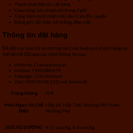
Thanh toán tiện lợi, dễ dàng
Giao nóng siêu nhanh chỉ trong 2 giờ
Tặng kèm muối chấm hải sản Crab độc quyền
Đóng gói cẩn thận, kỹ lưỡng, đẹp mắt
Thông tin đặt hàng
Để đặt các món từ sò dương tại Crab Seafood, khách hàng có
thể liên hệ đặt qua các kênh thông tin sau:
Website: Crabseafood.vn
Hotline: 1900 088 879
Fanpage: Crab Seafood
Zalo:
093 143 48 23 (Crab Seafood)
Trọng lượng
N/A
Món Ngao Sò Chế
Hấp Sả, Hấp Thái, Nướng Mỡ Hành,
Biến
Nướng Mọi
SIZE SÒ DƯƠNG
9-11 con/kg, 6-8 con/kg