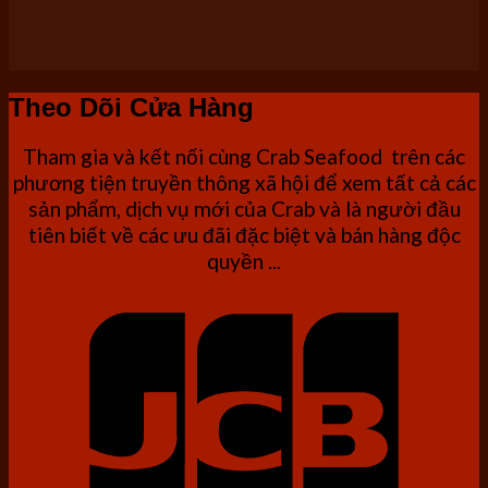
Theo Dõi Cửa Hàng
Tham gia và kết nối cùng Crab Seafood trên các
phương tiện truyền thông xã hội để xem tất cả các
sản phẩm, dịch vụ mới của Crab và là người đầu
tiên biết về các ưu đãi đặc biệt và bán hàng độc
quyền ...