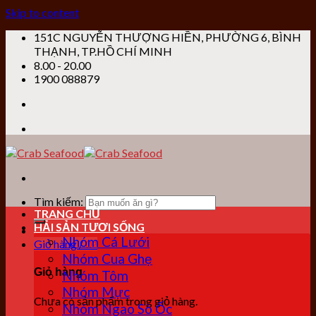
Skip to content
151C NGUYỄN THƯỢNG HIỀN, PHƯỜNG 6, BÌNH
THẠNH, TP.HỒ CHÍ MINH
8.00 - 20.00
1900 088879
Tìm kiếm:
TRANG CHỦ
HẢI SẢN TƯƠI SỐNG
Nhóm Cá Lưới
Giỏ hàng /
0
₫
Nhóm Cua Ghẹ
Giỏ hàng
Nhóm Tôm
Nhóm Mực
Chưa có sản phẩm trong giỏ hàng.
Nhóm Ngao Sò Ốc