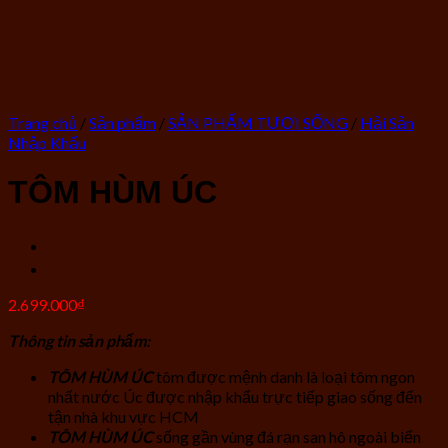
Trang chủ
/
Sản phẩm
/
SẢN PHẨM TƯƠI SỐNG
/
Hải Sản
Nhập Khẩu
TÔM HÙM ÚC
2.699.000
₫
Thông tin sản phẩm:
TÔM HÙM ÚC
tôm được mệnh danh là loại tôm ngon
nhất nước Úc được nhập khẩu trực tiếp giao sống đến
tận nhà khu vực HCM
TÔM HÙM ÚC
sống gần vùng đá rạn san hô ngoài biển