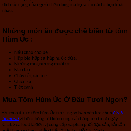
đích sử dụng của người tiêu dùng mà họ sẽ có cách chọn khác
nhau.
Những món ăn được chế biến từ tôm
Hùm Úc :
N
ấu cháo cho bé
Hấp bia, hấp sả, hấp nước dừa.
Nướng mọi, nướng muối ớt
Nấu lẩu
Cháy tỏi, xào me
Chiên xù
Tiết canh
Mua Tôm Hùm Úc Ở Đâu Tươi Ngon?
Để mua được tôm hùm Úc tươi ngon bạn nên lựa chọn
Crab
Seafood
vì bên chúng tôi luôn cung cấp hàng mới mỗi ngày.
Crab Seafood là đơn vị cung cấp và phân phối đặc sản, hải sản
Việt Nam và hàng nhập khẩu ở tại Tp. Hồ Chí Minh.