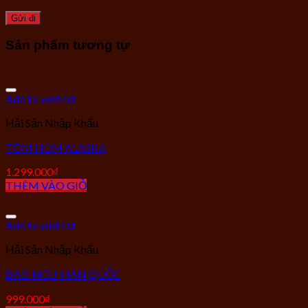
Sản phẩm tương tự
Add to wishlist
Hải Sản Nhập Khẩu
TÔM HÙM ALASKA
1.299.000
₫
THÊM VÀO GIỎ
Add to wishlist
Hải Sản Nhập Khẩu
BÀO NGƯ HÀN QUỐC
999.000
₫