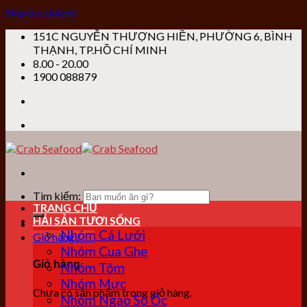
Skip to content
151C NGUYỄN THƯỢNG HIỀN, PHƯỜNG 6, BÌNH
THẠNH, TP.HỒ CHÍ MINH
8.00 - 20.00
1900 088879
Tìm kiếm:
TRANG CHỦ
HẢI SẢN TƯƠI SỐNG
Nhóm Cá Lưới
Giỏ hàng /
0
₫
Nhóm Cua Ghẹ
Giỏ hàng
Nhóm Tôm
Nhóm Mực
Chưa có sản phẩm trong giỏ hàng.
Nhóm Ngao Sò Ốc