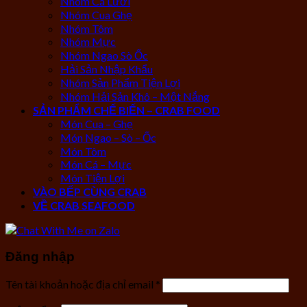
Nhóm Cá Lưới
Nhóm Cua Ghẹ
Nhóm Tôm
Nhóm Mực
Nhóm Ngao Sò Ốc
Hải Sản Nhập Khẩu
Nhóm Sản Phẩm Tiện Lợi
Nhóm Hải Sản Khô – Một Nắng
SẢN PHẨM CHẾ BIẾN – CRAB FOOD
Món Cua – Ghẹ
Món Ngao – Sò – Ốc
Món Tôm
Món Cá – Mực
Món Tiện Lợi
VÀO BẾP CÙNG CRAB
VỀ CRAB SEAFOOD
Đăng nhập
Tên tài khoản hoặc địa chỉ email
*