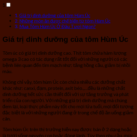
1
Giá trị dinh dưỡng của tôm Hùm Úc
Những món ăn được chế biến từ tôm Hùm Úc
Mua Tôm Hùm Úc Ở Đâu Tươi Ngon?
Giá trị dinh dưỡng của tôm Hùm Úc
Tôm úc có giá trị dinh dưỡng cao. Thịt tôm chứa hàm lượng
omega 3 cao có tác dụng rất tốt đối với những người có các
bệnh liên quan đến tim mạch như: tăng hồng cầu, giảm bị nhồi
máu.
Không chỉ vậy, tôm hùm Úc còn chứa nhiều các dưỡng chất
khác như: canxi, đạm, protein, axit béo.,…đều là những chất
dinh dưỡng hết sức cần thiết đối với sự tăng trưởng và phát
triển của con người. Với những giá trị dinh dưỡng mà chúng
đem lại, loại thực phẩm này tốt cho mọi lứa tuổi, mọi đối tượng
đặc biệt là với những người đang ở trong chế độ ăn uống giảm
cân.
Tôm hùm Úc trên thị trường hiện nay được bán ở 2 dạng hoặc
là tươi sống nguyên con hoặc đông lạnh. Tùy theo nhu cầu, mục