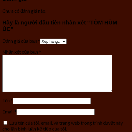
Chưa có đánh giá nào.
Hãy là người đầu tiên nhận xét “TÔM HÙM
ÚC”
Đánh giá của bạn
*
Nhận xét của bạn
*
Tên
*
Email
*
Lưu tên của tôi, email, và trang web trong trình duyệt này
cho lần bình luận kế tiếp của tôi.