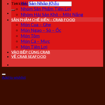
Hải Sản Nhập Khẩu
Tìm kiếm:
Nhóm Sản Phẩm Tiện Lợi
Nhóm Hải Sản Khô – Một Nắng
SẢN PHẨM CHẾ BIẾN – CRAB FOOD
Món Cua – Ghẹ
Món Ngao – Sò – Ốc
Món Tôm
Món Cá – Mực
Món Tiện Lợi
VÀO BẾP CÙNG CRAB
VỀ CRAB SEAFOOD
Add to wishlist