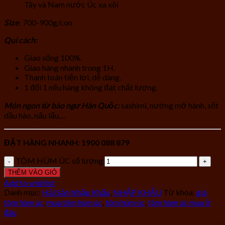
Tây và Nam nước Úc xa xôi
Size
: 700-900g/con
Qui cách:
Giao sống 100%.
Giao hàng nhanh trong 1H.
Thanh toán tiện lợi, dễ dàng.
1 đổi 1 nếu hàng không đạt chất lượng.
Món ngon từ bào ngư Hàn Quốc:
sashimi, nướng mỡ hành, sốt
dầu hào, nấu lẩu,…
ĐẶT HÀNG NHANH: 1900 088 879
TÔM HÙM ÚC số lượng
THÊM VÀO GIỎ
Add to wishlist
Danh mục:
Hải Sản Nhập Khẩu
,
NHẬP KHẨU
Từ khóa:
giá
tôm hùm úc
,
mua tôm hùm úc
,
tôm hùm úc
,
tôm hùm úc mua ở
đâu