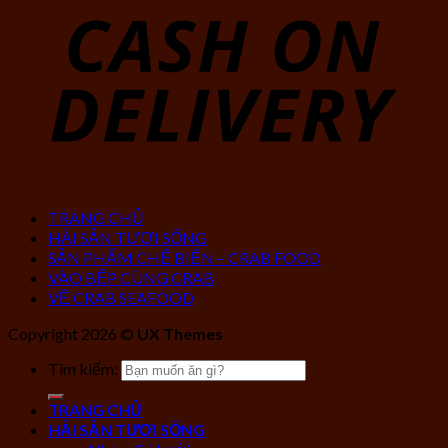
TRANG CHỦ
HẢI SẢN TƯƠI SỐNG
SẢN PHẨM CHẾ BIẾN – CRAB FOOD
VÀO BẾP CÙNG CRAB
VỀ CRAB SEAFOOD
Copyright 2026 ©
UX Themes
Tìm kiếm:
TRANG CHỦ
HẢI SẢN TƯƠI SỐNG