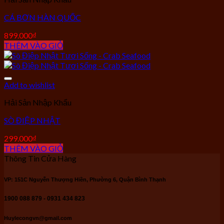
CÁ BƠN HÀN QUỐC
899.000
₫
THÊM VÀO GIỎ
Add to wishlist
Hải Sản Nhập Khẩu
SÒ ĐIỆP NHẬT
299.000
₫
THÊM VÀO GIỎ
Thông Tin Cửa Hàng
VP: 151C Nguyễn Thượng Hiền, Phường 6, Quận Bình Thạnh
1900 088 879 - 0931 434 823
Huylecongvn@gmail.com