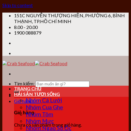
Skip to content
151C NGUYỄN THƯỢNG HIỀN, PHƯỜNG 6, BÌNH
THẠNH, TP.HỒ CHÍ MINH
8.00 - 20.00
1900 088879
Tìm kiếm:
TRANG CHỦ
HẢI SẢN TƯƠI SỐNG
Nhóm Cá Lưới
Giỏ hàng /
0
₫
Nhóm Cua Ghẹ
Giỏ hàng
Nhóm Tôm
Nhóm Mực
Chưa có sản phẩm trong giỏ hàng.
Nhóm Ngao Sò Ốc