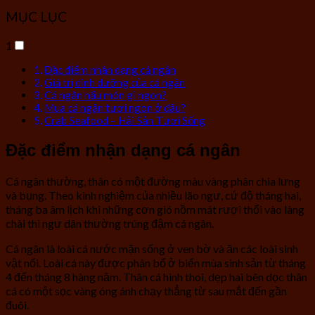
MỤC LỤC
1
Đặc điểm nhận dạng cá ngân
Giá trị dinh dưỡng của cá ngân
Cá ngân nấu món gì ngon?
Mua cá ngân tươi ngon ở đâu?
Crab Seafood – Hải Sản Tươi Sống
Đặc điểm nhận dạng cá ngân
Cá ngân thường, thân có một đường màu vàng phân chia lưng
và bụng. Theo kinh nghiệm của nhiều lão ngư, cứ độ tháng hai,
tháng ba âm lịch khi những cơn gió nồm mát rượi thổi vào làng
chài thì ngư dân thường trúng đậm cá ngân.
Cá ngân là loài cá nước mặn sống ở ven bờ và ăn các loài sinh
vật nổi. Loài cá này được phân bổ ở biển mùa sinh sản từ tháng
4 đến tháng 8 hàng năm. Thân cá hình thoi, dẹp hai bên dọc thân
cá có một sọc vàng óng ánh chạy thẳng từ sau mắt đến gần
đuôi.