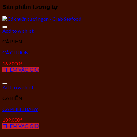
Sản phẩm tương tự
Add to wishlist
CÁ BIỂN
CÁ CHUỒN
169.000
₫
THÊM VÀO GIỎ
Add to wishlist
CÁ BIỂN
CÁ PHÈN BABY
189.000
₫
THÊM VÀO GIỎ