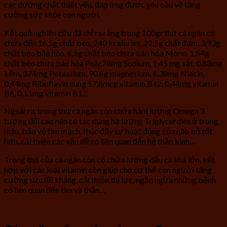
các dưỡng chất thiết yếu, đáp ứng được yêu cầu về tăng
cường sức khỏe con người.
Kết quả nghiên cứu đã chỉ ra rằng trong 100gr thịt cá ngân có
chứa đến 16,5g chất béo, 240 kcalories, 22,5g chất đạm, 3,93g
chất béo bão hòa, 6,6g chất béo chưa bão hòa Mono, 1,54g
chất béo chưa bão hòa Poly,78mg Sodium, 1,45 mg sắt, 0,88mg
kẽm, 374mg Potassium, 90,6g magnesium, 6,38mg Niacin,
0,44mg Riboflavin cùng 17,8mcg vitamin B12, 0,44mg vitamin
B6, 0,11mg vitamin B1…
Ngoài ra, trong thịt cá ngân còn chứa hàm lượng Omega 3
tương đối cao nên có tác dụng hạ lượng Triglycerdies ở trong
máu, bảo vệ tim mạch, thúc đẩy sự hoạt động của não bộ tốt
hơn, cải thiện các vấn đề có liên quan đến hệ thần kinh…
Trong thịt của cá ngân còn có chứa lượng dầu cá khá lớn, kết
hợp với các loại vitamin còn giúp cho cơ thể con người tăng
cường sức đề kháng, cải thiện thị lực, ngăn ngừa những bệnh
có liên quan đến tim và thận…