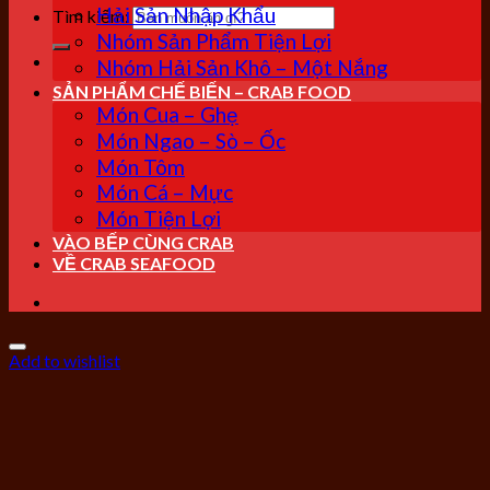
Hải Sản Nhập Khẩu
Tìm kiếm:
Nhóm Sản Phẩm Tiện Lợi
Nhóm Hải Sản Khô – Một Nắng
SẢN PHẨM CHẾ BIẾN – CRAB FOOD
Món Cua – Ghẹ
Món Ngao – Sò – Ốc
Món Tôm
Món Cá – Mực
Món Tiện Lợi
VÀO BẾP CÙNG CRAB
VỀ CRAB SEAFOOD
Add to wishlist