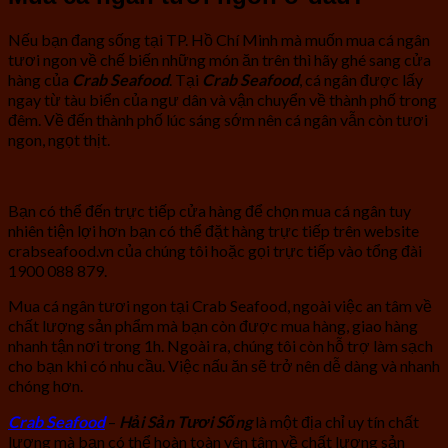
Nếu bạn đang sống tại TP. Hồ Chí Minh mà muốn mua cá ngân
tươi ngon về chế biến những món ăn trên thì hãy ghé sang cửa
hàng của
Crab Seafood
. Tại
Crab Seafood
, cá ngân được lấy
ngay từ tàu biển của ngư dân và vận chuyển về thành phố trong
đêm. Về đến thành phố lúc sáng sớm nên cá ngân vẫn còn tươi
ngon, ngọt thịt.
Bạn có thể đến trực tiếp cửa hàng để chọn mua cá ngân tuy
nhiên tiện lợi hơn bạn có thể đặt hàng trực tiếp trên website
crabseafood.vn của chúng tôi hoặc gọi trực tiếp vào tổng đài
1900 088 879.
Mua cá ngân tươi ngon tại Crab Seafood, ngoài việc an tâm về
chất lượng sản phẩm mà bạn còn được mua hàng, giao hàng
nhanh tận nơi trong 1h. Ngoài ra, chúng tôi còn hỗ trợ làm sạch
cho bạn khi có nhu cầu. Việc nấu ăn sẽ trở nên dễ dàng và nhanh
chóng hơn.
Crab Seafood
–
Hải Sản Tươi Sống
là một địa chỉ uy tín chất
lượng mà bạn có thể hoàn toàn yên tâm về chất lượng sản