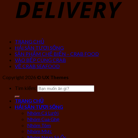
TRANG CHỦ
HẢI SẢN TƯƠI SỐNG
SẢN PHẨM CHẾ BIẾN – CRAB FOOD
VÀO BẾP CÙNG CRAB
VỀ CRAB SEAFOOD
Copyright 2026 ©
UX Themes
Tìm kiếm:
TRANG CHỦ
HẢI SẢN TƯƠI SỐNG
Nhóm Cá Lưới
Nhóm Cua Ghẹ
Nhóm Tôm
Nhóm Mực
Nhóm Ngao Sò Ốc