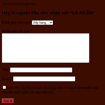
Chưa có đánh giá nào.
Hãy là người đầu tiên nhận xét “CÁ NGÂN”
Đánh giá của bạn
*
Nhận xét của bạn
*
Tên
*
Email
*
Lưu tên của tôi, email, và trang web trong trình duyệt này
cho lần bình luận kế tiếp của tôi.