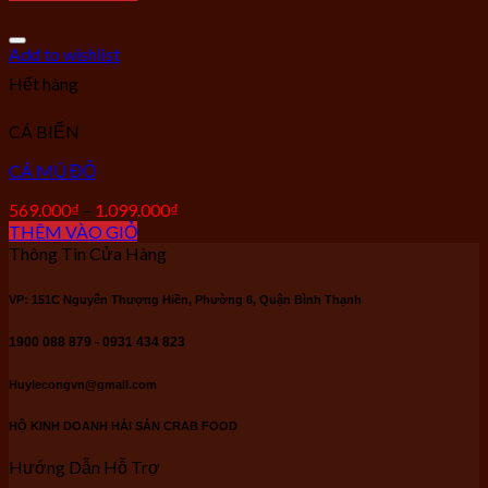
Add to wishlist
Hết hàng
CÁ BIỂN
CÁ MÚ ĐỎ
569.000
₫
–
1.099.000
₫
THÊM VÀO GIỎ
Thông Tin Cửa Hàng
VP: 151C Nguyễn Thượng Hiền, Phường 6, Quận Bình Thạnh
1900 088 879 - 0931 434 823
Huylecongvn@gmail.com
HỘ KINH DOANH HẢI SẢN CRAB FOOD
Hướng Dẫn Hỗ Trợ