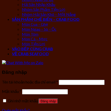
Hải Sản Nhập Khẩu
Nhóm Sản Phẩm Tiện Lợi
Nhóm Hải Sản Khô – Một Nắng
SẢN PHẨM CHẾ BIẾN – CRAB FOOD
Món Cua – Ghẹ
Món Ngao – Sò – Ốc
Món Tôm
Món Cá – Mực
Món Tiện Lợi
VÀO BẾP CÙNG CRAB
VỀ CRAB SEAFOOD
Đăng nhập
Tên tài khoản hoặc địa chỉ email
*
Mật khẩu
*
Ghi nhớ mật khẩu
Đăng nhập
Quên mật khẩu?