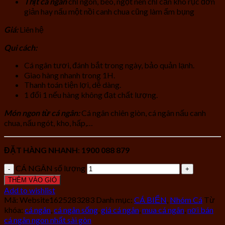
Thịt cá ngân
chỉ ngon, béo, ngọt nên chỉ cần kho rục đơn
giản hay nấu một nồi canh chua cũng làm ấm bụng
Giá:
Liên hệ
Qui cách:
Cá ngân tươi, đánh bắt trong ngày, bảo quản lạnh.
Giao hàng nhanh trong 1H.
Thanh toán tiện lợi, dễ dàng.
1 đổi 1 nếu hàng không đạt chất lượng.
Món ngon từ cá ngân:
Cá ngân chiên giòn, cá ngân nấu canh
chua, nấu ngót, kho, hấp,…
ĐẶT HÀNG NHANH
:
1900 088 879
CÁ NGÂN số lượng
THÊM VÀO GIỎ
Add to wishlist
Mã:
Website1625283283
Danh mục:
CÁ BIỂN
,
Nhóm Cá
Từ
khóa:
cá ngân
,
cá ngân sống
,
giá cá ngân
,
mua cá ngân
,
nơi bán
cá ngân ngon nhất sài gòn