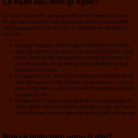
Cá ngân nấu món gì ngon?
Cá ngân có thịt mềm, ăn ngọt và dễ chế biến thành nhiều món
ăn ngon khác nhau đặc biệt là phù hợp với bữa cơm gia đình
như chiên, ấu canh, kho tiêu, sốt cà,..Dưới đây là một số gợi ý
cho bạn.
Cá ngân chiên giòn: Với những ai thích món cá chiên thì
chắc hẳn nên thử món ăn này. Cá ngân có thịt mềm, mọng
nước, khi chiên lên bên ngoài giòn nhưng bên trong vẫn
còn mọng nước. Khi ăn bạn sẽ cảm nhận được vị ngọt,
béo của thịt cá ngân.
Cá ngân nấu canh: Bạn có thể chọn nấu canh chua hay nấu
ngót đều ngon. Chỉ cần kết hợp với vài loại rau củ như cà
chua, thơm, khế,..bạn đã có nồi canh thanh đạm, giải nhiệt
cho ngày hè rồi.
Cá ngân kho: Cá kho là món ăn đã trở nên quen thuộc với
nhiều người. Hãy thử một lần chế biến món ăn này bạn sẽ
cảm nhận được món cá ngân kho xuất sắc đến chừng nào
Mua cá ngân tươi ngon ở đâu?