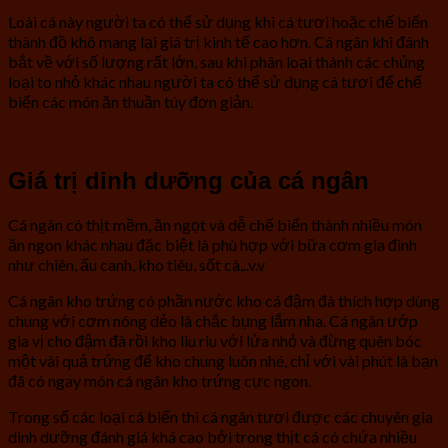
Loài cá này người ta có thể sử dụng khi cá tươi hoặc chế biến
thành đồ khô mang lại giá trị kinh tế cao hơn. Cá ngân khi đánh
bắt về với số lượng rất lớn, sau khi phân loại thành các chủng
loại to nhỏ khác nhau người ta có thể sử dụng cá tươi để chế
biến các món ăn thuần túy đơn giản.
Giá trị dinh dưỡng của cá ngân
Cá ngân có thịt mềm, ăn ngọt và dễ chế biến thành nhiều món
ăn ngon khác nhau đặc biệt là phù hợp với bữa cơm gia đình
như chiên, ấu canh, kho tiêu, sốt cà,..v.v
Cá ngân kho trứng có phần nước kho cá đậm đà thích hợp dùng
chung với cơm nóng dẻo là chắc bụng lắm nha. Cá ngân ướp
gia vị cho đậm đà rồi kho liu riu với lửa nhỏ và đừng quên bóc
một vài quả trứng để kho chung luôn nhé, chỉ với vài phút là bạn
đã có ngay món cá ngân kho trứng cực ngon.
Trong số các loại cá biển thì cá ngân tươi được các chuyên gia
dinh dưỡng đánh giá khá cao bởi trong thịt cá có chứa nhiều