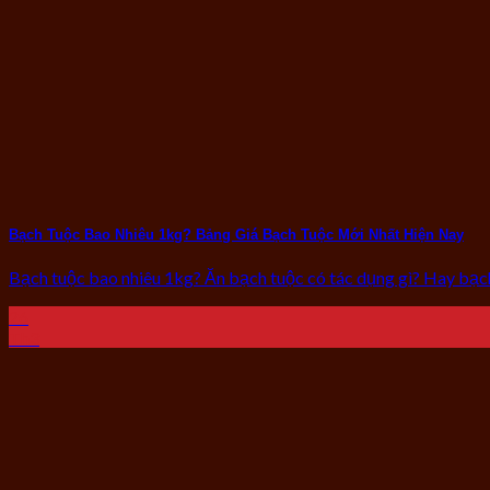
Bạch Tuộc Bao Nhiêu 1kg? Bảng Giá Bạch Tuộc Mới Nhất Hiện Nay
Bạch tuộc bao nhiêu 1kg? Ăn bạch tuộc có tác dụng gì? Hay bạch 
26
Th3