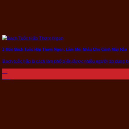
3 Món Bạch Tuộc Hấp Thơm Ngon, Làm Mồi Nhậu Cho Cánh Mày Râu
Bạch tuộc hấp là cách làm phổ biến được nhiều người áp dụng bởi
15
Th1