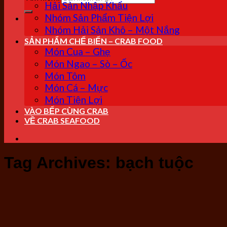
Hải Sản Nhập Khẩu
Nhóm Sản Phẩm Tiện Lợi
Nhóm Hải Sản Khô – Một Nắng
SẢN PHẨM CHẾ BIẾN – CRAB FOOD
Món Cua – Ghẹ
Món Ngao – Sò – Ốc
Món Tôm
Món Cá – Mực
Món Tiện Lợi
VÀO BẾP CÙNG CRAB
VỀ CRAB SEAFOOD
Tag Archives:
bạch tuộc