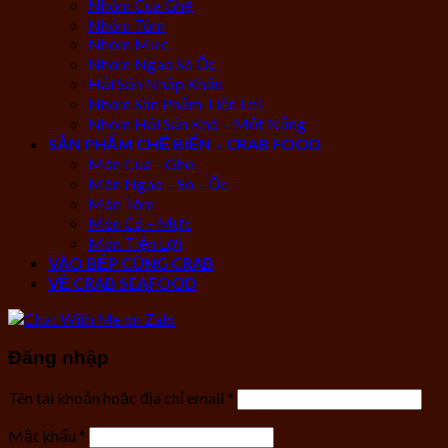
Nhóm Cua Ghẹ
Nhóm Tôm
Nhóm Mực
Nhóm Ngao Sò Ốc
Hải Sản Nhập Khẩu
Nhóm Sản Phẩm Tiện Lợi
Nhóm Hải Sản Khô – Một Nắng
SẢN PHẨM CHẾ BIẾN – CRAB FOOD
Món Cua – Ghẹ
Món Ngao – Sò – Ốc
Món Tôm
Món Cá – Mực
Món Tiện Lợi
VÀO BẾP CÙNG CRAB
VỀ CRAB SEAFOOD
Đăng nhập
Tên tài khoản hoặc địa chỉ email
*
Mật khẩu
*