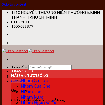
Skip to content
151C NGUYỄN THƯỢNG HIỀN, PHƯỜNG 6, BÌNH
THẠNH, TP.HỒ CHÍ MINH
8.00 - 20.00
1900 088879
Tìm kiếm:
TRANG CHỦ
HẢI SẢN TƯƠI SỐNG
Nhóm Cá Lưới
Giỏ hàng /
0
₫
Nhóm Cua Ghẹ
Giỏ hàng
Nhóm Tôm
Nhóm Mực
Chưa có sản phẩm trong giỏ hàng.
Nhóm Ngao Sò Ốc