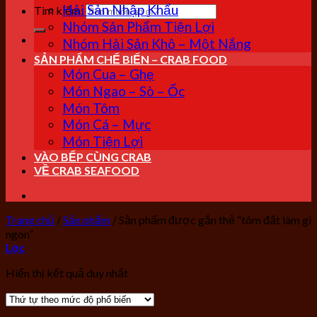
Hải Sản Nhập Khẩu
Tìm kiếm:
Nhóm Sản Phẩm Tiện Lợi
Nhóm Hải Sản Khô – Một Nắng
SẢN PHẨM CHẾ BIẾN – CRAB FOOD
Món Cua – Ghẹ
Món Ngao – Sò – Ốc
Món Tôm
Món Cá – Mực
Món Tiện Lợi
VÀO BẾP CÙNG CRAB
VỀ CRAB SEAFOOD
Trang chủ
/
Sản phẩm
/
Sản phẩm được gắn thẻ “tôm đất làm gì
ngon”
Lọc
Hiển thị kết quả duy nhất