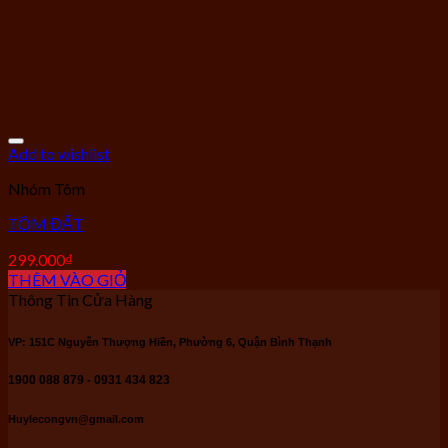
Add to wishlist
Nhóm Tôm
TÔM ĐẤT
299.000
₫
THÊM VÀO GIỎ
Thông Tin Cửa Hàng
VP: 151C Nguyễn Thượng Hiền, Phường 6, Quận Bình Thạnh
1900 088 879 - 0931 434 823
Huylecongvn@gmail.com