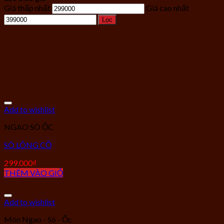
Giá thấp nhất
Giá cao nhất
Lọc
Add to wishlist
NGAO SÒ ỐC
SÒ LÔNG CỒ
299.000
₫
THÊM VÀO GIỎ
Add to wishlist
Món Ngao - Sò - Ốc