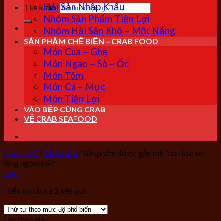
Hải Sản Nhập Khẩu
Tìm kiếm:
Nhóm Sản Phẩm Tiện Lợi
Nhóm Hải Sản Khô – Một Nắng
SẢN PHẨM CHẾ BIẾN – CRAB FOOD
Món Cua – Ghẹ
Món Ngao – Sò – Ốc
Món Tôm
Món Cá – Mực
Món Tiện Lợi
VÀO BẾP CÙNG CRAB
VỀ CRAB SEAFOOD
Trang chủ
/
Sản phẩm
/
Sản phẩm được gắn thẻ “nơi bán sò
lông ngon nhất”
Lọc
Hiển thị tất cả 2 kết quả
Lọc theo giá