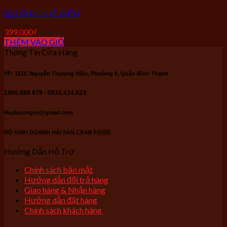
SÒ LÔNG CHẾ BIẾN
399.000
₫
THÊM VÀO GIỎ
Thông Tin Cửa Hàng
VP: 151C Nguyễn Thượng Hiền, Phường 6, Quận Bình Thạnh
1900 088 879 - 0931 434 823
Huylecongvn@gmail.com
HỘ KINH DOANH HẢI SẢN CRAB FOOD
Hướng Dẫn Hỗ Trợ
Chính sách bảo mật
Hướng dẫn đổi trả hàng
Giao hàng & Nhận hàng
Hướng dẫn đặt hàng
Chính sách khách hàng