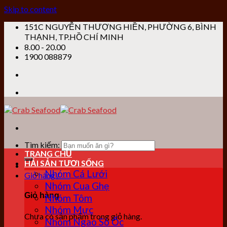
Skip to content
151C NGUYỄN THƯỢNG HIỀN, PHƯỜNG 6, BÌNH
THẠNH, TP.HỒ CHÍ MINH
8.00 - 20.00
1900 088879
Tìm kiếm:
TRANG CHỦ
HẢI SẢN TƯƠI SỐNG
Nhóm Cá Lưới
Giỏ hàng /
0
₫
Nhóm Cua Ghẹ
Giỏ hàng
Nhóm Tôm
Nhóm Mực
Chưa có sản phẩm trong giỏ hàng.
Nhóm Ngao Sò Ốc