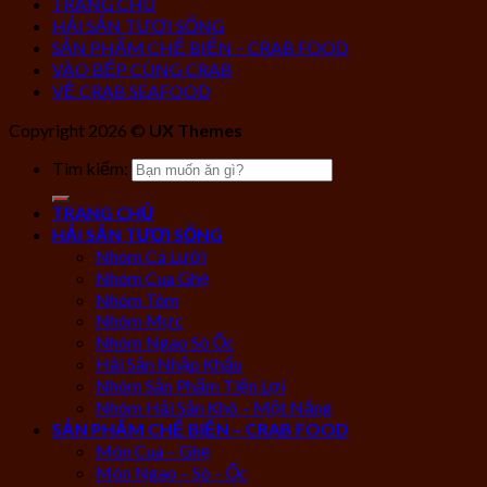
TRANG CHỦ
HẢI SẢN TƯƠI SỐNG
SẢN PHẨM CHẾ BIẾN – CRAB FOOD
VÀO BẾP CÙNG CRAB
VỀ CRAB SEAFOOD
Copyright 2026 ©
UX Themes
Tìm kiếm:
TRANG CHỦ
HẢI SẢN TƯƠI SỐNG
Nhóm Cá Lưới
Nhóm Cua Ghẹ
Nhóm Tôm
Nhóm Mực
Nhóm Ngao Sò Ốc
Hải Sản Nhập Khẩu
Nhóm Sản Phẩm Tiện Lợi
Nhóm Hải Sản Khô – Một Nắng
SẢN PHẨM CHẾ BIẾN – CRAB FOOD
Món Cua – Ghẹ
Món Ngao – Sò – Ốc