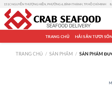
Skip
151C NGUYỄN THƯỢNG HIỀN, PHƯỜNG 6, BÌNH THẠNH, TP.HỒ CHÍ MINH
8
to
content
TRANG CHỦ
HẢI SẢN TƯƠI SỐ
TRANG CHỦ
/
SẢN PHẨM
/
SẢN PHẨM ĐƯ
M