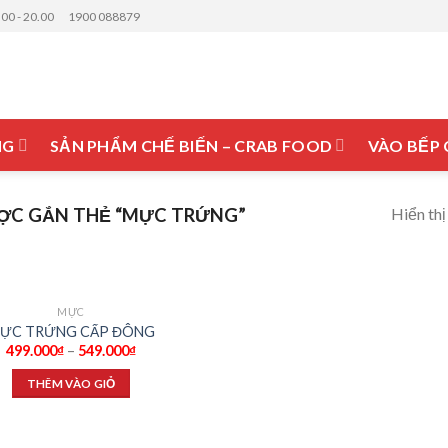
.00 - 20.00
1900 088879
NG
SẢN PHẨM CHẾ BIẾN – CRAB FOOD
VÀO BẾP
Hiển thị
ỢC GẮN THẺ “MỰC TRỨNG”
MỰC
Add to
ỰC TRỨNG CẤP ĐÔNG
wishlist
499.000
₫
–
549.000
₫
THÊM VÀO GIỎ