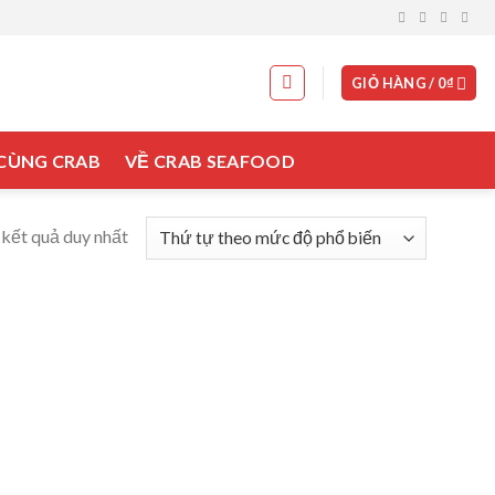
GIỎ HÀNG /
0
₫
 CÙNG CRAB
VỀ CRAB SEAFOOD
 kết quả duy nhất