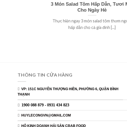
3 Món Salad Tôm Hấp Dẫn, Tươi 
Cho Ngày Hè
Thực hiện ngay 3 món salad tôm thơm ng
hấp dẫn cho cả gia đình [...]
THÔNG TIN CỬA HÀNG
VP: 151C NGUYỄN THƯỢNG HIỀN, PHƯỜNG 6, QUẬN BÌNH
THẠNH
1900 088 879 - 0931 434 823
HUYLECONGVN@GMAIL.COM
HỘ KINH DOANH HẢI SẢN CRAB FOOD