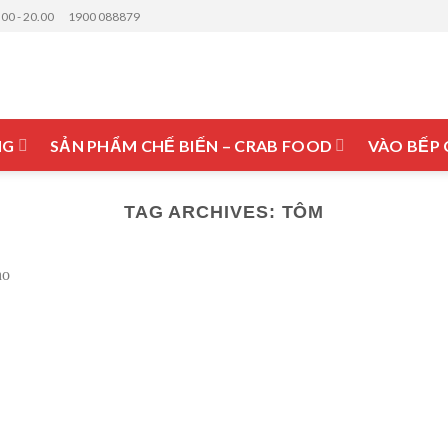
.00 - 20.00
1900 088879
NG
SẢN PHẨM CHẾ BIẾN – CRAB FOOD
VÀO BẾP
TAG ARCHIVES:
TÔM