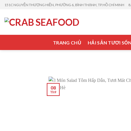
Skip
151C NGUYỄN THƯỢNG HIỀN, PHƯỜNG 6, BÌNH THẠNH, TP.HỒ CHÍ MINH
8
to
content
TRANG CHỦ
HẢI SẢN TƯƠI SỐ
08
Th9