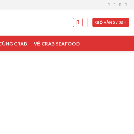
GIỎ HÀNG /
0
₫
 CÙNG CRAB
VỀ CRAB SEAFOOD