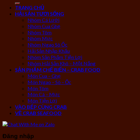
TRANG CHỦ
HẢI SẢN TƯƠI SỐNG
Nhóm Cá Lưới
Nhóm Cua Ghẹ
Nhóm Tôm
Nhóm Mực
Nhóm Ngao Sò Ốc
Hải Sản Nhập Khẩu
Nhóm Sản Phẩm Tiện Lợi
Nhóm Hải Sản Khô – Một Nắng
SẢN PHẨM CHẾ BIẾN – CRAB FOOD
Món Cua – Ghẹ
Món Ngao – Sò – Ốc
Món Tôm
Món Cá – Mực
Món Tiện Lợi
VÀO BẾP CÙNG CRAB
VỀ CRAB SEAFOOD
Đăng nhập