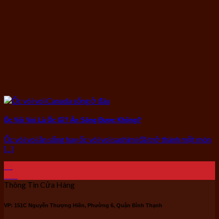
Ốc Vòi Voi Là Ốc Gì? Ăn Sống Được Không?
Ốc vòi voi ăn sống hay ốc vòi voi sashimi đã trở thành một món
[...]
09
Th7
Thông Tin Cửa Hàng
VP: 151C Nguyễn Thượng Hiền, Phường 6, Quận Bình Thạnh