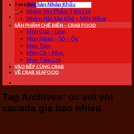
Hải Sản Nhập Khẩu
Tìm kiếm:
Nhóm Sản Phẩm Tiện Lợi
Nhóm Hải Sản Khô – Một Nắng
SẢN PHẨM CHẾ BIẾN – CRAB FOOD
Món Cua – Ghẹ
Món Ngao – Sò – Ốc
Món Tôm
Món Cá – Mực
Món Tiện Lợi
VÀO BẾP CÙNG CRAB
VỀ CRAB SEAFOOD
Tag Archives:
oc voi voi
canada gia bao nhieu