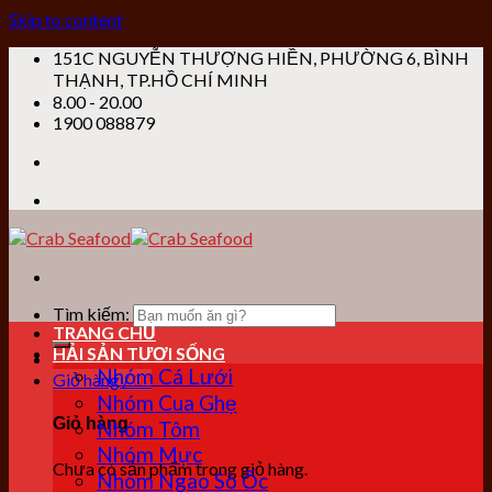
Skip to content
151C NGUYỄN THƯỢNG HIỀN, PHƯỜNG 6, BÌNH
THẠNH, TP.HỒ CHÍ MINH
8.00 - 20.00
1900 088879
Tìm kiếm:
TRANG CHỦ
HẢI SẢN TƯƠI SỐNG
Nhóm Cá Lưới
Giỏ hàng /
0
₫
Nhóm Cua Ghẹ
Giỏ hàng
Nhóm Tôm
Nhóm Mực
Chưa có sản phẩm trong giỏ hàng.
Nhóm Ngao Sò Ốc