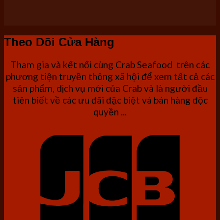
Theo Dõi Cửa Hàng
Tham gia và kết nối cùng Crab Seafood trên các
phương tiện truyền thông xã hội để xem tất cả các
sản phẩm, dịch vụ mới của Crab và là người đầu
tiên biết về các ưu đãi đặc biệt và bán hàng độc
quyền ...