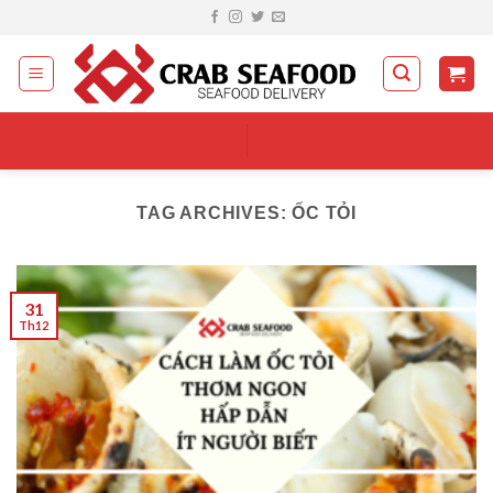
Skip
to
content
TAG ARCHIVES:
ỐC TỎI
31
Th12