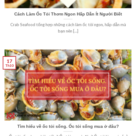
Cách Làm Ốc Tỏi Thơm Ngon Hấp Dẫn Ít Người Biết
Crab Seafood tổng hợp những cách làm ốc tỏi ngon, hấp dẫn mà
bạn nên [...]
17
Th10
Tìm hiểu về ốc tỏi sống. Ốc tỏi sống mua ở đâu?