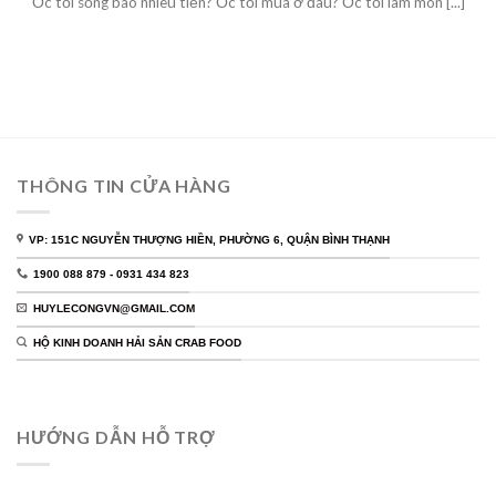
Ốc tỏi sống bao nhiêu tiền? Ốc tỏi mua ở đâu? Ốc tỏi làm món [...]
THÔNG TIN CỬA HÀNG
VP: 151C NGUYỄN THƯỢNG HIỀN, PHƯỜNG 6, QUẬN BÌNH THẠNH
1900 088 879 - 0931 434 823
HUYLECONGVN@GMAIL.COM
HỘ KINH DOANH HẢI SẢN CRAB FOOD
HƯỚNG DẪN HỖ TRỢ