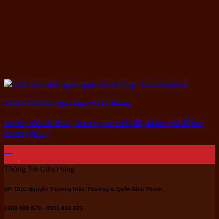
3 Cách Chế Biến Ngao Ngon Và Lạ Miệng
Những món ăn đơn giản từ ngao dưới đây không chỉ dễ làm,
nhanh gọn [...]
17
Th6
Thông Tin Cửa Hàng
VP: 151C Nguyễn Thượng Hiền, Phường 6, Quận Bình Thạnh
1900 088 879 - 0931 434 823