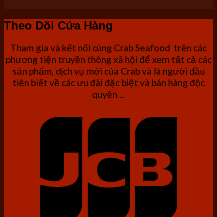
Theo Dõi Cửa Hàng
Tham gia và kết nối cùng Crab Seafood trên các
phương tiện truyền thông xã hội để xem tất cả các
sản phẩm, dịch vụ mới của Crab và là người đầu
tiên biết về các ưu đãi đặc biệt và bán hàng độc
quyền ...