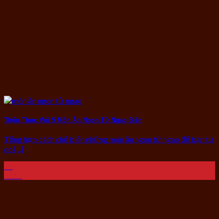
Thổn Thức Với 5 Món Ăn Ngon Từ Ngao Biển
Tổng hợp cách chế biến những món ăn ngon từ ngao để bạn tự
do [...]
28
Th10