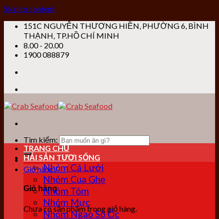
Skip to content
151C NGUYỄN THƯỢNG HIỀN, PHƯỜNG 6, BÌNH
THẠNH, TP.HỒ CHÍ MINH
8.00 - 20.00
1900 088879
Tìm kiếm:
TRANG CHỦ
HẢI SẢN TƯƠI SỐNG
Nhóm Cá Lưới
Giỏ hàng /
0
₫
Nhóm Cua Ghẹ
Giỏ hàng
Nhóm Tôm
Nhóm Mực
Chưa có sản phẩm trong giỏ hàng.
Nhóm Ngao Sò Ốc