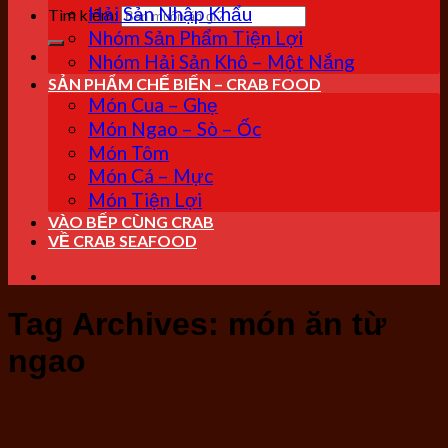
Hải Sản Nhập Khẩu
Tìm kiếm:
Nhóm Sản Phẩm Tiện Lợi
Nhóm Hải Sản Khô – Một Nắng
SẢN PHẨM CHẾ BIẾN – CRAB FOOD
Món Cua – Ghẹ
Món Ngao – Sò – Ốc
Món Tôm
Món Cá – Mực
Món Tiện Lợi
VÀO BẾP CÙNG CRAB
VỀ CRAB SEAFOOD
Tag Archives:
món ăn từ
ngao