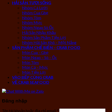
HẢI SẢN TƯƠI SỐNG
Nhóm Cá Lưới
Nhóm Cua Ghẹ
Nhóm Tôm
Nhóm Mực
Nhóm Ngao Sò Ốc
Hải Sản Nhập Khẩu
Nhóm Sản Phẩm Tiện Lợi
Nhóm Hải Sản Khô – Một Nắng
SẢN PHẨM CHẾ BIẾN – CRAB FOOD
Món Cua – Ghẹ
Món Ngao – Sò – Ốc
Món Tôm
Món Cá – Mực
Món Tiện Lợi
VÀO BẾP CÙNG CRAB
VỀ CRAB SEAFOOD
Đăng nhập
Tên tài khoản hoặc địa chỉ email
*