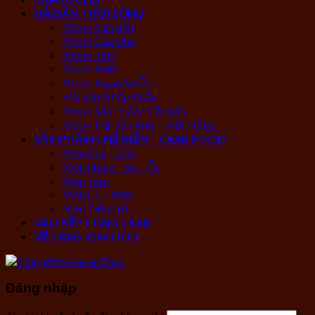
HẢI SẢN TƯƠI SỐNG
Nhóm Cá Lưới
Nhóm Cua Ghẹ
Nhóm Tôm
Nhóm Mực
Nhóm Ngao Sò Ốc
Hải Sản Nhập Khẩu
Nhóm Sản Phẩm Tiện Lợi
Nhóm Hải Sản Khô – Một Nắng
SẢN PHẨM CHẾ BIẾN – CRAB FOOD
Món Cua – Ghẹ
Món Ngao – Sò – Ốc
Món Tôm
Món Cá – Mực
Món Tiện Lợi
VÀO BẾP CÙNG CRAB
VỀ CRAB SEAFOOD
Đăng nhập