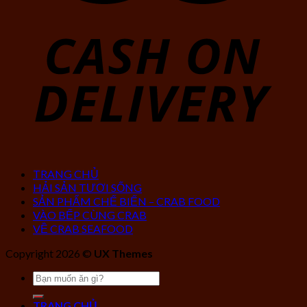
TRANG CHỦ
HẢI SẢN TƯƠI SỐNG
SẢN PHẨM CHẾ BIẾN – CRAB FOOD
VÀO BẾP CÙNG CRAB
VỀ CRAB SEAFOOD
Copyright 2026 ©
UX Themes
Tìm
kiếm:
TRANG CHỦ