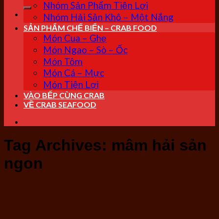
kiếm:
Nhóm Sản Phẩm Tiện Lợi
Nhóm Hải Sản Khô – Một Nắng
SẢN PHẨM CHẾ BIẾN – CRAB FOOD
Món Cua – Ghẹ
Món Ngao – Sò – Ốc
Món Tôm
Món Cá – Mực
Món Tiện Lợi
VÀO BẾP CÙNG CRAB
VỀ CRAB SEAFOOD
Tag Archives:
mâm hải sản
ngon