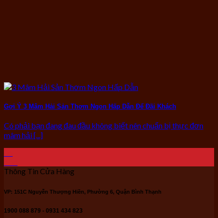
Gợi Ý 3 Mâm Hải Sản Thơm Ngon Hấp Dẫn Để Đãi Khách
Có phải bạn đang đau đầu không biết nên chuẩn bị thực đơn
mâm hải [...]
06
Th4
Thông Tin Cửa Hàng
VP: 151C Nguyễn Thượng Hiền, Phường 6, Quận Bình Thạnh
1900 088 879 - 0931 434 823