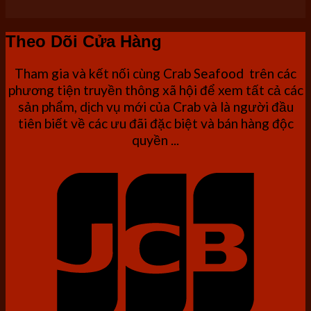
Theo Dõi Cửa Hàng
Tham gia và kết nối cùng Crab Seafood trên các
phương tiện truyền thông xã hội để xem tất cả các
sản phẩm, dịch vụ mới của Crab và là người đầu
tiên biết về các ưu đãi đặc biệt và bán hàng độc
quyền ...