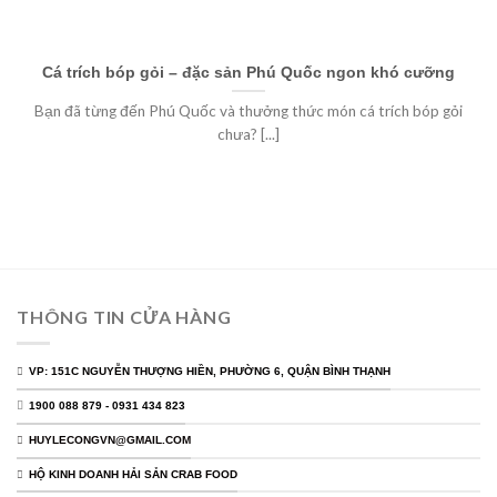
Cá trích bóp gỏi – đặc sản Phú Quốc ngon khó cưỡng
Bạn đã từng đến Phú Quốc và thưởng thức món cá trích bóp gỏi
chưa? [...]
THÔNG TIN CỬA HÀNG
VP: 151C NGUYỄN THƯỢNG HIỀN, PHƯỜNG 6, QUẬN BÌNH THẠNH
1900 088 879 - 0931 434 823
HUYLECONGVN@GMAIL.COM
HỘ KINH DOANH HẢI SẢN CRAB FOOD