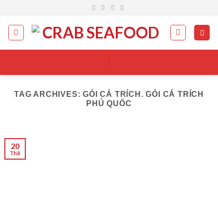
Skip
to
content
TAG ARCHIVES:
GỎI CÁ TRÍCH. GỎI CÁ TRÍCH
PHÚ QUỐC
20
Th8