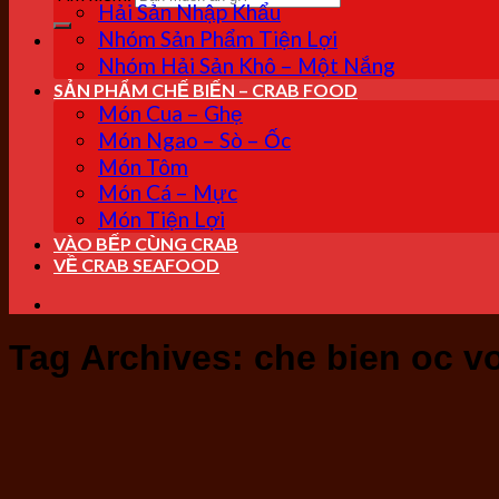
Hải Sản Nhập Khẩu
Nhóm Sản Phẩm Tiện Lợi
Nhóm Hải Sản Khô – Một Nắng
SẢN PHẨM CHẾ BIẾN – CRAB FOOD
Món Cua – Ghẹ
Món Ngao – Sò – Ốc
Món Tôm
Món Cá – Mực
Món Tiện Lợi
VÀO BẾP CÙNG CRAB
VỀ CRAB SEAFOOD
Tag Archives:
che bien oc v