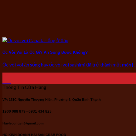
Ốc Vòi Voi Là Ốc Gì? Ăn Sống Được Không?
Ốc vòi voi ăn sống hay ốc vòi voi sashimi đã trở thành một món [...
09
Th7
Thông Tin Cửa Hàng
VP: 151C Nguyễn Thượng Hiền, Phường 6, Quận Bình Thạnh
1900 088 879 - 0931 434 823
Huylecongvn@gmail.com
HỘ KINH DOANH HẢI SẢN CRAB FOOD