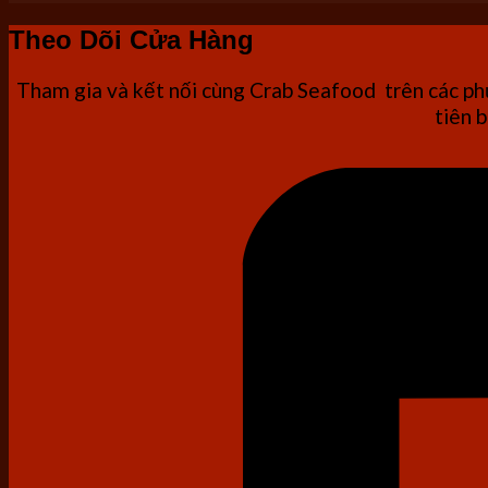
Theo Dõi Cửa Hàng
Tham gia và kết nối cùng Crab Seafood trên các phư
tiên b