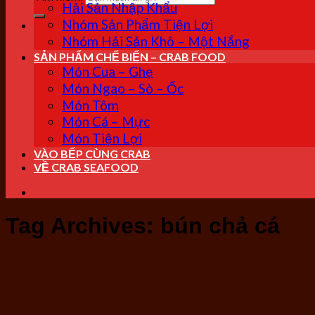
Hải Sản Nhập Khẩu
Nhóm Sản Phẩm Tiện Lợi
Nhóm Hải Sản Khô – Một Nắng
SẢN PHẨM CHẾ BIẾN – CRAB FOOD
Món Cua – Ghẹ
Món Ngao – Sò – Ốc
Món Tôm
Món Cá – Mực
Món Tiện Lợi
VÀO BẾP CÙNG CRAB
VỀ CRAB SEAFOOD
Tag Archives:
bún chả cá