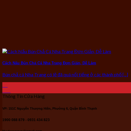
Cách Nấu Bún Chả Cá Nha Trang Đơn Giản, Dễ Làm
Bún chả cá Nha Trang có lẽ đã quá nổi tiếng ở các thành phố [...]
24
Th2
Thông Tin Cửa Hàng
VP: 151C Nguyễn Thượng Hiền, Phường 6, Quận Bình Thạnh
1900 088 879 - 0931 434 823