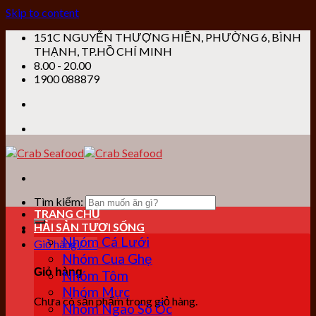
Skip to content
151C NGUYỄN THƯỢNG HIỀN, PHƯỜNG 6, BÌNH
THẠNH, TP.HỒ CHÍ MINH
8.00 - 20.00
1900 088879
Tìm kiếm:
TRANG CHỦ
HẢI SẢN TƯƠI SỐNG
Nhóm Cá Lưới
Giỏ hàng /
0
₫
Nhóm Cua Ghẹ
Giỏ hàng
Nhóm Tôm
Nhóm Mực
Chưa có sản phẩm trong giỏ hàng.
Nhóm Ngao Sò Ốc