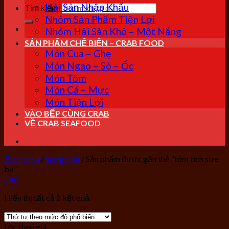
Hải Sản Nhập Khẩu
Tìm kiếm:
Nhóm Sản Phẩm Tiện Lợi
Nhóm Hải Sản Khô – Một Nắng
SẢN PHẨM CHẾ BIẾN – CRAB FOOD
Món Cua – Ghẹ
Món Ngao – Sò – Ốc
Món Tôm
Món Cá – Mực
Món Tiện Lợi
VÀO BẾP CÙNG CRAB
VỀ CRAB SEAFOOD
Trang chủ
/
Sản phẩm
/
Sản phẩm được gắn thẻ “tôm tích size
bự”
Lọc
Hiển thị tất cả 2 kết quả
Lọc theo giá