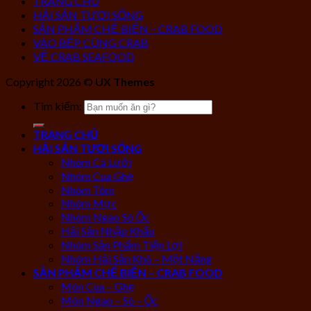
TRANG CHỦ
HẢI SẢN TƯƠI SỐNG
SẢN PHẨM CHẾ BIẾN – CRAB FOOD
VÀO BẾP CÙNG CRAB
VỀ CRAB SEAFOOD
Copyright 2026 ©
UX Themes
Tìm kiếm:
TRANG CHỦ
HẢI SẢN TƯƠI SỐNG
Nhóm Cá Lưới
Nhóm Cua Ghẹ
Nhóm Tôm
Nhóm Mực
Nhóm Ngao Sò Ốc
Hải Sản Nhập Khẩu
Nhóm Sản Phẩm Tiện Lợi
Nhóm Hải Sản Khô – Một Nắng
SẢN PHẨM CHẾ BIẾN – CRAB FOOD
Món Cua – Ghẹ
Món Ngao – Sò – Ốc