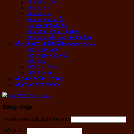
Nhóm Cua Ghẹ
Nhóm Tôm
Nhóm Mực
Nhóm Ngao Sò Ốc
Hải Sản Nhập Khẩu
Nhóm Sản Phẩm Tiện Lợi
Nhóm Hải Sản Khô – Một Nắng
SẢN PHẨM CHẾ BIẾN – CRAB FOOD
Món Cua – Ghẹ
Món Ngao – Sò – Ốc
Món Tôm
Món Cá – Mực
Món Tiện Lợi
VÀO BẾP CÙNG CRAB
VỀ CRAB SEAFOOD
Đăng nhập
Tên tài khoản hoặc địa chỉ email
*
Mật khẩu
*