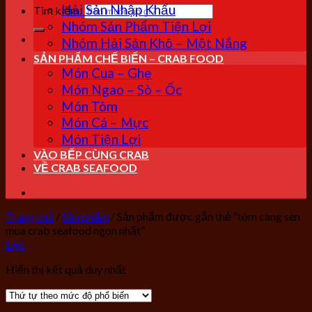
Hải Sản Nhập Khẩu
Tìm kiếm:
Nhóm Sản Phẩm Tiện Lợi
Nhóm Hải Sản Khô – Một Nắng
SẢN PHẨM CHẾ BIẾN – CRAB FOOD
Món Cua – Ghẹ
Món Ngao – Sò – Ốc
Món Tôm
Món Cá – Mực
Món Tiện Lợi
VÀO BẾP CÙNG CRAB
VỀ CRAB SEAFOOD
Trang chủ
/
Sản phẩm
/
Sản phẩm được gắn thẻ “tôm càng sen
mua crab seafood ngon nhất”
Lọc
Hiển thị kết quả duy nhất