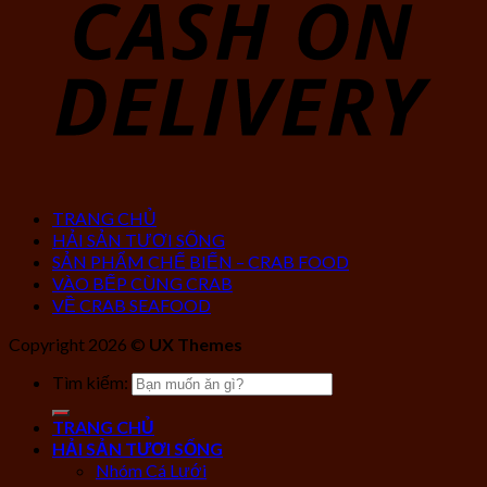
TRANG CHỦ
HẢI SẢN TƯƠI SỐNG
SẢN PHẨM CHẾ BIẾN – CRAB FOOD
VÀO BẾP CÙNG CRAB
VỀ CRAB SEAFOOD
Copyright 2026 ©
UX Themes
Tìm kiếm:
TRANG CHỦ
HẢI SẢN TƯƠI SỐNG
Nhóm Cá Lưới