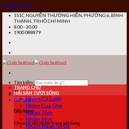
Skip to content
151C NGUYỄN THƯỢNG HIỀN, PHƯỜNG 6, BÌNH
THẠNH, TP.HỒ CHÍ MINH
8.00 - 20.00
1900 088879
Tìm kiếm:
TRANG CHỦ
HẢI SẢN TƯƠI SỐNG
Nhóm Cá Lưới
Giỏ hàng /
0
₫
Nhóm Cua Ghẹ
Giỏ hàng
Nhóm Tôm
Nhóm Mực
Chưa có sản phẩm trong giỏ hàng.
Nhóm Ngao Sò Ốc