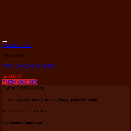
Add to wishlist
Nhóm Tôm
TÔM CÀNG XANH (SEN)
529.000
₫
THÊM VÀO GIỎ
Thông Tin Cửa Hàng
VP: 151C Nguyễn Thượng Hiền, Phường 6, Quận Bình Thạnh
1900 088 879 - 0931 434 823
Huylecongvn@gmail.com