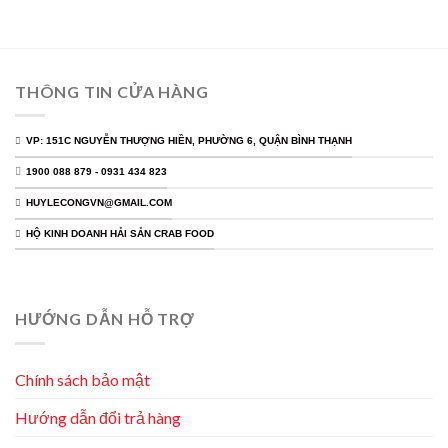
THÔNG TIN CỬA HÀNG
VP: 151C NGUYỄN THƯỢNG HIỀN, PHƯỜNG 6, QUẬN BÌNH THẠNH
1900 088 879 - 0931 434 823
HUYLECONGVN@GMAIL.COM
HỘ KINH DOANH HẢI SẢN CRAB FOOD
HƯỚNG DẪN HỖ TRỢ
Chính sách bảo mật
Hướng dẫn đổi trả hàng