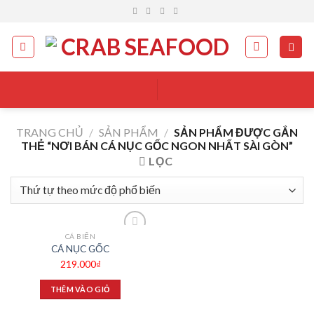
Skip
to
content
TRANG CHỦ
/
SẢN PHẨM
/
SẢN PHẨM ĐƯỢC GẮN
THẺ “NƠI BÁN CÁ NỤC GỐC NGON NHẤT SÀI GÒN”
LỌC
CÁ BIỂN
Add to
CÁ NỤC GỐC
wishlist
219.000
₫
THÊM VÀO GIỎ