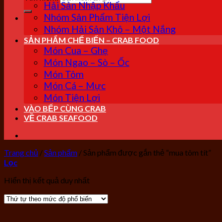
Hải Sản Nhập Khẩu
Nhóm Sản Phẩm Tiện Lợi
Nhóm Hải Sản Khô – Một Nắng
SẢN PHẨM CHẾ BIẾN – CRAB FOOD
Món Cua – Ghẹ
Món Ngao – Sò – Ốc
Món Tôm
Món Cá – Mực
Món Tiện Lợi
VÀO BẾP CÙNG CRAB
VỀ CRAB SEAFOOD
Trang chủ
/
Sản phẩm
/
Sản phẩm được gắn thẻ “mua tôm tít”
Lọc
Hiển thị kết quả duy nhất