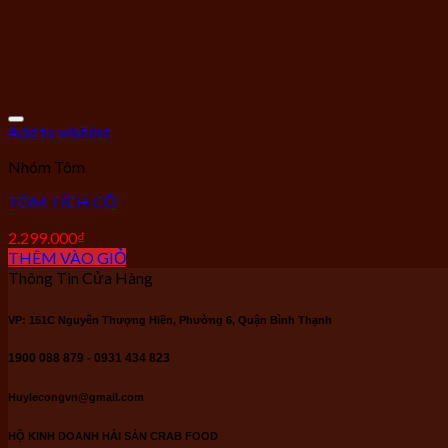
Add to wishlist
Nhóm Tôm
TÔM TÍCH CỒ
2.299.000
₫
THÊM VÀO GIỎ
Thông Tin Cửa Hàng
VP: 151C Nguyễn Thượng Hiền, Phường 6, Quận Bình Thạnh
1900 088 879 - 0931 434 823
Huylecongvn@gmail.com
HỘ KINH DOANH HẢI SẢN CRAB FOOD