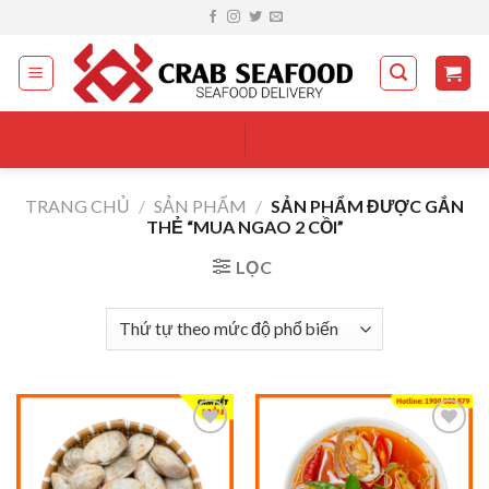
Skip
to
content
TRANG CHỦ
/
SẢN PHẨM
/
SẢN PHẨM ĐƯỢC GẮN
THẺ “MUA NGAO 2 CỒI”
LỌC
Add to
Add to
wishlist
wishlist