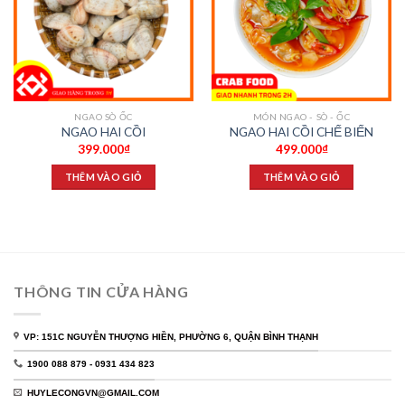
NGAO SÒ ỐC
MÓN NGAO - SÒ - ỐC
NGAO HAI CỒI
NGAO HAI CỒI CHẾ BIẾN
399.000
₫
499.000
₫
THÊM VÀO GIỎ
THÊM VÀO GIỎ
THÔNG TIN CỬA HÀNG
VP: 151C NGUYỄN THƯỢNG HIỀN, PHƯỜNG 6, QUẬN BÌNH THẠNH
1900 088 879 - 0931 434 823
HUYLECONGVN@GMAIL.COM