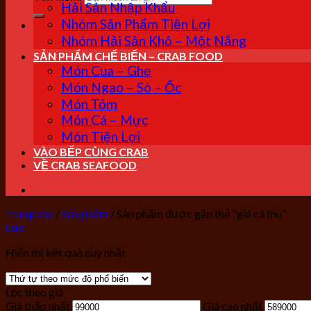
Hải Sản Nhập Khẩu
Nhóm Sản Phẩm Tiện Lợi
Nhóm Hải Sản Khô – Một Nắng
SẢN PHẨM CHẾ BIẾN – CRAB FOOD
Món Cua – Ghẹ
Món Ngao – Sò – Ốc
Món Tôm
Món Cá – Mực
Món Tiện Lợi
VÀO BẾP CÙNG CRAB
VỀ CRAB SEAFOOD
Trang chủ
/
Sản phẩm
/
Sản phẩm được gắn thẻ “giá cá thu”
Lọc
Hiển thị kết quả duy nhất
Lọc theo giá
Giá thấp nhất
Giá cao nhất