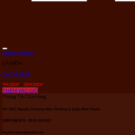
Add to wishlist
CÁ BIỂN
CÁ THU LÁT
99.000
₫
–
589.000
₫
THÊM VÀO GIỎ
Thông Tin Cửa Hàng
VP: 151C Nguyễn Thượng Hiền, Phường 6, Quận Bình Thạnh
1900 088 879 - 0931 434 823
Huylecongvn@gmail.com