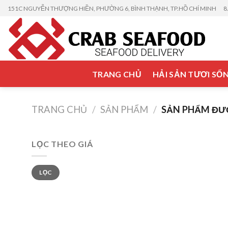
Skip
151C NGUYỄN THƯỢNG HIỀN, PHƯỜNG 6, BÌNH THẠNH, TP.HỒ CHÍ MINH
8
to
content
TRANG CHỦ
HẢI SẢN TƯƠI SỐ
TRANG CHỦ
/
SẢN PHẨM
/
SẢN PHẨM ĐƯ
LỌC THEO GIÁ
Giá
Giá
LỌC
thấp
cao
nhất
nhất