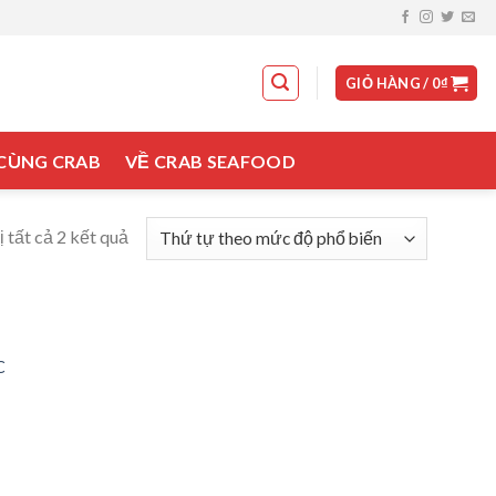
GIỎ HÀNG /
0
₫
 CÙNG CRAB
VỀ CRAB SEAFOOD
ị tất cả 2 kết quả
Add to
C
wishlist