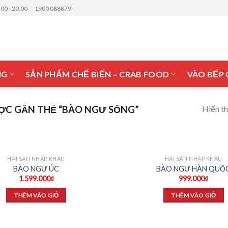
.00 - 20.00
1900 088879
NG
SẢN PHẨM CHẾ BIẾN – CRAB FOOD
VÀO BẾP
Hiển th
ỢC GẮN THẺ “BÀO NGƯ SỐNG”
HẢI SẢN NHẬP KHẨU
HẢI SẢN NHẬP KHẨU
Add to
BÀO NGƯ ÚC
BÀO NGƯ HÀN QUỐ
wishlist
1.599.000
₫
999.000
₫
THÊM VÀO GIỎ
THÊM VÀO GIỎ