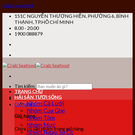
Skip to content
151C NGUYỄN THƯỢNG HIỀN, PHƯỜNG 6, BÌNH
THẠNH, TP.HỒ CHÍ MINH
8.00 - 20.00
1900 088879
Tìm kiếm:
TRANG CHỦ
HẢI SẢN TƯƠI SỐNG
Nhóm Cá Lưới
Giỏ hàng /
0
₫
Nhóm Cua Ghẹ
Giỏ hàng
Nhóm Tôm
Nhóm Mực
Chưa có sản phẩm trong giỏ hàng.
Nhóm Ngao Sò Ốc