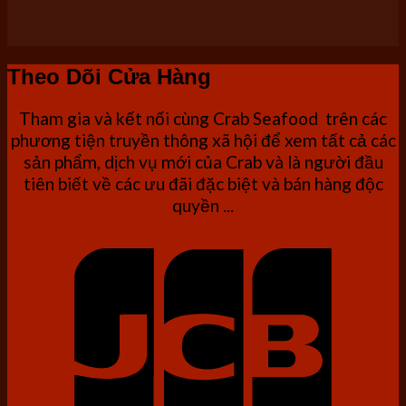
Theo Dõi Cửa Hàng
Tham gia và kết nối cùng Crab Seafood trên các
phương tiện truyền thông xã hội để xem tất cả các
sản phẩm, dịch vụ mới của Crab và là người đầu
tiên biết về các ưu đãi đặc biệt và bán hàng độc
quyền ...