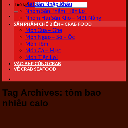
Hải Sản Nhập Khẩu
Tìm kiếm:
Nhóm Sản Phẩm Tiện Lợi
Nhóm Hải Sản Khô – Một Nắng
SẢN PHẨM CHẾ BIẾN – CRAB FOOD
Món Cua – Ghẹ
Món Ngao – Sò – Ốc
Món Tôm
Món Cá – Mực
Món Tiện Lợi
VÀO BẾP CÙNG CRAB
VỀ CRAB SEAFOOD
Tag Archives:
tôm bao
nhiêu calo