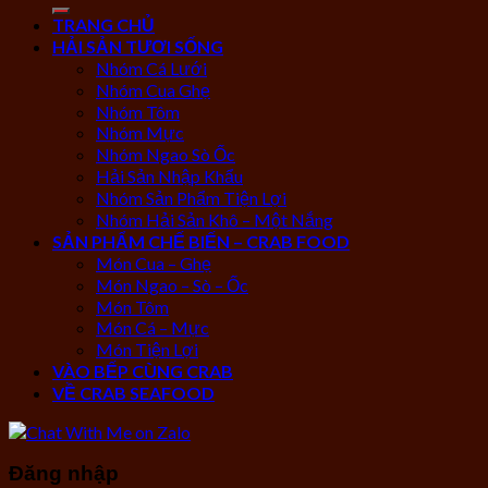
TRANG CHỦ
HẢI SẢN TƯƠI SỐNG
Nhóm Cá Lưới
Nhóm Cua Ghẹ
Nhóm Tôm
Nhóm Mực
Nhóm Ngao Sò Ốc
Hải Sản Nhập Khẩu
Nhóm Sản Phẩm Tiện Lợi
Nhóm Hải Sản Khô – Một Nắng
SẢN PHẨM CHẾ BIẾN – CRAB FOOD
Món Cua – Ghẹ
Món Ngao – Sò – Ốc
Món Tôm
Món Cá – Mực
Món Tiện Lợi
VÀO BẾP CÙNG CRAB
VỀ CRAB SEAFOOD
Đăng nhập