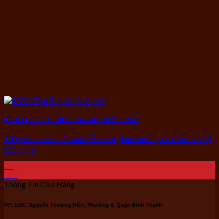
[BẠN CÓ BIẾT] – 100G Tôm Bao Nhiêu Calo?
100g tôm bao nhiêu calo? Ăn tôm giảm cân hay ăn tôm có mập
không [...]
16
Th3
Thông Tin Cửa Hàng
VP: 151C Nguyễn Thượng Hiền, Phường 6, Quận Bình Thạnh