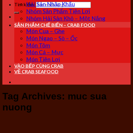
Hải Sản Nhập Khẩu
Tìm kiếm:
Nhóm Sản Phẩm Tiện Lợi
Nhóm Hải Sản Khô – Một Nắng
SẢN PHẨM CHẾ BIẾN – CRAB FOOD
Món Cua – Ghẹ
Món Ngao – Sò – Ốc
Món Tôm
Món Cá – Mực
Món Tiện Lợi
VÀO BẾP CÙNG CRAB
VỀ CRAB SEAFOOD
Tag Archives:
muc sua
nuong