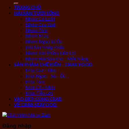
TRANG CHỦ
HẢI SẢN TƯƠI SỐNG
Nhóm Cá Lưới
Nhóm Cua Ghẹ
Nhóm Tôm
Nhóm Mực
Nhóm Ngao Sò Ốc
Hải Sản Nhập Khẩu
Nhóm Sản Phẩm Tiện Lợi
Nhóm Hải Sản Khô – Một Nắng
SẢN PHẨM CHẾ BIẾN – CRAB FOOD
Món Cua – Ghẹ
Món Ngao – Sò – Ốc
Món Tôm
Món Cá – Mực
Món Tiện Lợi
VÀO BẾP CÙNG CRAB
VỀ CRAB SEAFOOD
Đăng nhập