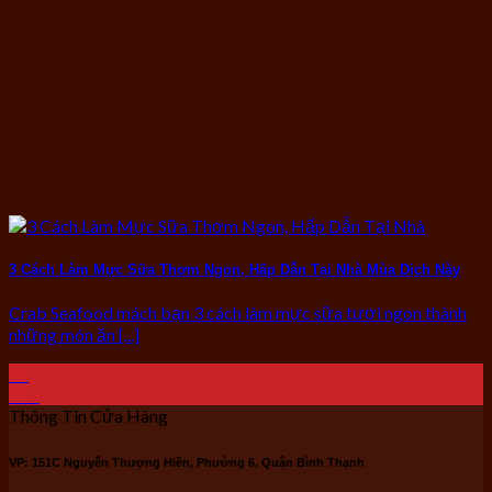
3 Cách Làm Mực Sữa Thơm Ngon, Hấp Dẫn Tại Nhà Mùa Dịch Này
Crab Seafood mách bạn 3 cách làm mực sữa tươi ngon thành
những món ăn [...]
15
Th7
Thông Tin Cửa Hàng
VP: 151C Nguyễn Thượng Hiền, Phường 6, Quận Bình Thạnh