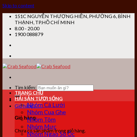
Skip to content
151C NGUYỄN THƯỢNG HIỀN, PHƯỜNG 6, BÌNH
THẠNH, TP.HỒ CHÍ MINH
8.00 - 20.00
1900 088879
Tìm kiếm:
TRANG CHỦ
HẢI SẢN TƯƠI SỐNG
Nhóm Cá Lưới
Giỏ hàng /
0
₫
Nhóm Cua Ghẹ
Giỏ hàng
Nhóm Tôm
Nhóm Mực
Chưa có sản phẩm trong giỏ hàng.
Nhóm Ngao Sò Ốc