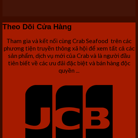
Theo Dõi Cửa Hàng
Tham gia và kết nối cùng Crab Seafood trên các
phương tiện truyền thông xã hội để xem tất cả các
sản phẩm, dịch vụ mới của Crab và là người đầu
tiên biết về các ưu đãi đặc biệt và bán hàng độc
quyền ...