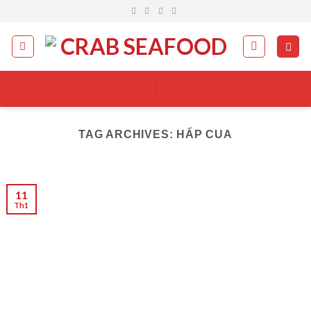
Skip
to
content
TAG ARCHIVES:
HẤP CUA
11
Th1