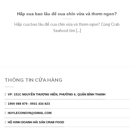
Hấp cua bao lâu để cua chín vừa và thơm ngon?
Hấp cua bao lâu để cua chín vừa và thơm ngon? Cùng Crab
Seafood tìm [...]
THÔNG TIN CỬA HÀNG
VP: 151C NGUYỄN THƯỢNG HIỀN, PHƯỜNG 6, QUẬN BÌNH THẠNH
1900 088 879 - 0931 434 823
HUYLECONGVN@GMAIL.COM
HỘ KINH DOANH HẢI SẢN CRAB FOOD