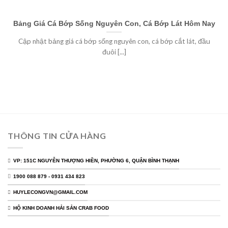
Bảng Giá Cá Bớp Sống Nguyên Con, Cá Bớp Lát Hôm Nay
Cập nhật bảng giá cá bớp sống nguyên con, cá bớp cắt lát, đầu
đuôi [...]
THÔNG TIN CỬA HÀNG
VP: 151C NGUYỄN THƯỢNG HIỀN, PHƯỜNG 6, QUẬN BÌNH THẠNH
1900 088 879 - 0931 434 823
HUYLECONGVN@GMAIL.COM
HỘ KINH DOANH HẢI SẢN CRAB FOOD