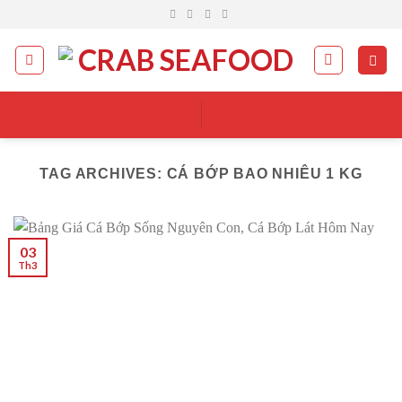
Skip
to
content
TAG ARCHIVES:
CÁ BỚP BAO NHIÊU 1 KG
03
Th3