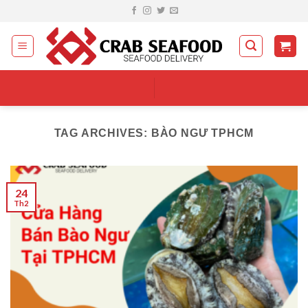
Skip
to
content
TAG ARCHIVES:
BÀO NGƯ TPHCM
24
Th2