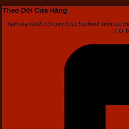
Theo Dõi Cửa Hàng
Tham gia và kết nối cùng Crab Seafood trên các phư
tiên b