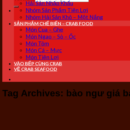
Hải Sản Nhập Khẩu
Nhóm Sản Phẩm Tiện Lợi
Nhóm Hải Sản Khô – Một Nắng
SẢN PHẨM CHẾ BIẾN – CRAB FOOD
Món Cua – Ghẹ
Món Ngao – Sò – Ốc
Món Tôm
Món Cá – Mực
Món Tiện Lợi
VÀO BẾP CÙNG CRAB
VỀ CRAB SEAFOOD
Tag Archives:
bào ngư giá b