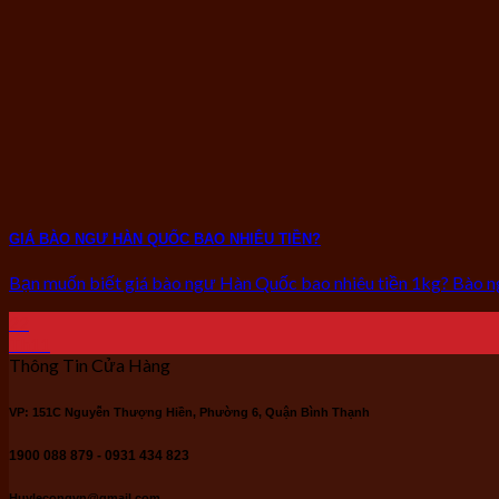
GIÁ BÀO NGƯ HÀN QUỐC BAO NHIÊU TIỀN?
Bạn muốn biết giá bào ngư Hàn Quốc bao nhiêu tiền 1kg? Bào ngư
22
Th11
Thông Tin Cửa Hàng
VP: 151C Nguyễn Thượng Hiền, Phường 6, Quận Bình Thạnh
1900 088 879 - 0931 434 823
Huylecongvn@gmail.com