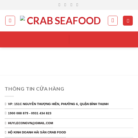
Skip
to
content
THÔNG TIN CỬA HÀNG
VP: 151C NGUYỄN THƯỢNG HIỀN, PHƯỜNG 6, QUẬN BÌNH THẠNH
1900 088 879 - 0931 434 823
HUYLECONGVN@GMAIL.COM
HỘ KINH DOANH HẢI SẢN CRAB FOOD