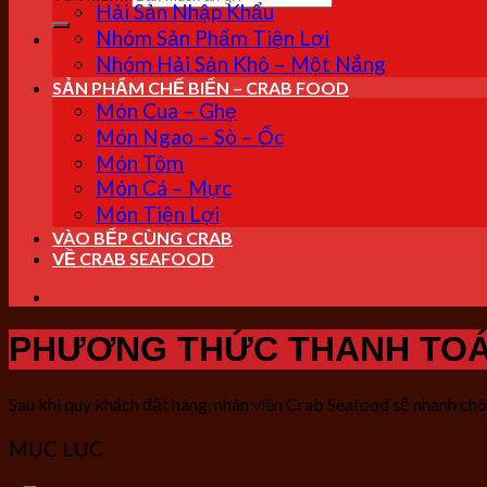
Hải Sản Nhập Khẩu
Nhóm Sản Phẩm Tiện Lợi
Nhóm Hải Sản Khô – Một Nắng
SẢN PHẨM CHẾ BIẾN – CRAB FOOD
Món Cua – Ghẹ
Món Ngao – Sò – Ốc
Món Tôm
Món Cá – Mực
Món Tiện Lợi
VÀO BẾP CÙNG CRAB
VỀ CRAB SEAFOOD
PHƯƠNG THỨC THANH TO
Sau khi quý khách đặt hàng, nhân viên Crab Seafood sẽ nhanh chón
MỤC LỤC